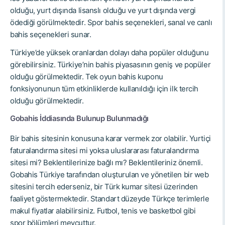
olduğu, yurt dışında lisanslı olduğu ve yurt dışında vergi
ödediği görülmektedir. Spor bahis seçenekleri, sanal ve canlı
bahis seçenekleri sunar.
Türkiye’de yüksek oranlardan dolayı daha popüler olduğunu
görebilirsiniz. Türkiye’nin bahis piyasasının geniş ve popüler
olduğu görülmektedir. Tek oyun bahis kuponu
fonksiyonunun tüm etkinliklerde kullanıldığı için ilk tercih
olduğu görülmektedir.
Gobahis İddiasında Bulunup Bulunmadığı
Bir bahis sitesinin konusuna karar vermek zor olabilir. Yurtiçi
faturalandırma sitesi mi yoksa uluslararası faturalandırma
sitesi mi? Beklentilerinize bağlı mı? Beklentileriniz önemli.
Gobahis Türkiye tarafından oluşturulan ve yönetilen bir web
sitesini tercih ederseniz, bir Türk kumar sitesi üzerinden
faaliyet göstermektedir. Standart düzeyde Türkçe terimlerle
makul fiyatlar alabilirsiniz. Futbol, ​​tenis ve basketbol gibi
spor bölümleri mevcuttur.