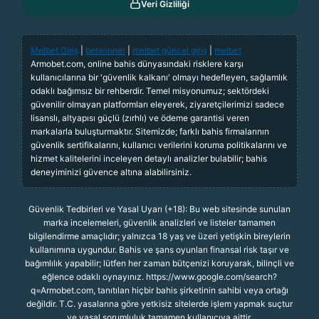
Veri Gizliliği
Melbet Giriş
|
betwinner
|
melbet güncel giriş
|
melbet
Armobet.com, online bahis dünyasındaki risklere karşı
kullanıcılarına bir 'güvenlik kalkanı' olmayı hedefleyen, sağlamlık
odaklı bağımsız bir rehberdir. Temel misyonumuz; sektördeki
güvenilir olmayan platformları eleyerek, ziyaretçilerimizi sadece
lisanslı, altyapısı güçlü (zırhlı) ve ödeme garantisi veren
markalarla buluşturmaktır. Sitemizde; farklı bahis firmalarının
güvenlik sertifikalarını, kullanıcı verilerini koruma politikalarını ve
hizmet kalitelerini inceleyen detaylı analizler bulabilir; bahis
deneyiminizi güvence altına alabilirsiniz.
Güvenlik Tedbirleri ve Yasal Uyarı (+18): Bu web sitesinde sunulan
marka incelemeleri, güvenlik analizleri ve listeler tamamen
bilgilendirme amaçlıdır; yalnızca 18 yaş ve üzeri yetişkin bireylerin
kullanımına uygundur. Bahis ve şans oyunları finansal risk taşır ve
bağımlılık yapabilir; lütfen her zaman bütçenizi koruyarak, bilinçli ve
eğlence odaklı oynayınız. https://www.google.com/search?
q=Armobet.com, tanıtılan hiçbir bahis şirketinin sahibi veya ortağı
değildir. T.C. yasalarına göre yetkisiz sitelerde işlem yapmak suçtur
ve yasal sorumluluk tamamen kullanıcıya aittir.