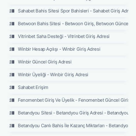
Sahabet Bahis Sitesi Spor Bahisleri - Sahabet Giriş Adresi
Betwoon Bahis Sitesi - Betwoon Giriş, Betwoon Güncel Ad
Vitrinbet Saha Desteği - Vitrinbet Giriş Adresi
Winbir Hesap Açılışı - Winbir Giriş Adresi
Winbir Güncel Giriş Adresi
Winbir Üyeliği - Winbir Giriş Adresi
Sahabet Erişim
Fenomenbet Giriş Ve Üyelik - Fenomenbet Güncel Giriş Ad
Betandyou Sitesi - Betandyou Giriş Adresi - Betandyou Bah
Betandyou Canlı Bahis İle Kazanç Miktarları - Betandyou Gi