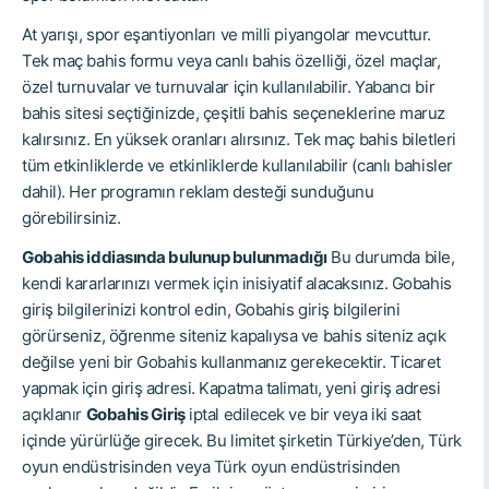
At yarışı, spor eşantiyonları ve milli piyangolar mevcuttur.
Tek maç bahis formu veya canlı bahis özelliği, özel maçlar,
özel turnuvalar ve turnuvalar için kullanılabilir. Yabancı bir
bahis sitesi seçtiğinizde, çeşitli bahis seçeneklerine maruz
kalırsınız. En yüksek oranları alırsınız. Tek maç bahis biletleri
tüm etkinliklerde ve etkinliklerde kullanılabilir (canlı bahisler
dahil). Her programın reklam desteği sunduğunu
görebilirsiniz.
Gobahis iddiasında bulunup bulunmadığı
Bu durumda bile,
kendi kararlarınızı vermek için inisiyatif alacaksınız. Gobahis
giriş bilgilerinizi kontrol edin, Gobahis giriş bilgilerini
görürseniz, öğrenme siteniz kapalıysa ve bahis siteniz açık
değilse yeni bir Gobahis kullanmanız gerekecektir. Ticaret
yapmak için giriş adresi. Kapatma talimatı, yeni giriş adresi
açıklanır
Gobahis Giriş
iptal edilecek ve bir veya iki saat
içinde yürürlüğe girecek. Bu limitet şirketin Türkiye’den, Türk
oyun endüstrisinden veya Türk oyun endüstrisinden