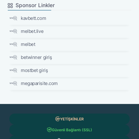
Sponsor Linkler
kavbett.com
melbet.live
melbet
betwinner giriş
mostbet giriş
megaparisite.com
YETİŞKİNLER
Güvenli Bağlantı (SSL)