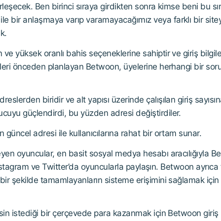
rleşecek. Ben birinci sıraya girdikten sonra kimse beni bu sı
le bir anlaşmaya varıp varamayacağımız veya farklı bir site
k.
e yüksek oranlı bahis seçeneklerine sahiptir ve giriş bilgileri
ikleri önceden planlayan Betwoon, üyelerine herhangi bir sor
slerden biridir ve alt yapısı üzerinde çalışılan giriş sayısın
cuyu güçlendirdi, bu yüzden adresi değiştirdiler.
güncel adresi ile kullanıcılarına rahat bir ortam sunar.
teyen oyuncular, en basit sosyal medya hesabı aracılığıyla 
k, Instagram ve Twitter’da oyuncularla paylaşın. Betwoon ayrıc
 bir şekilde tamamlayanların sisteme erişimini sağlamak için
esin istediği bir çerçevede para kazanmak için Betwoon giriş