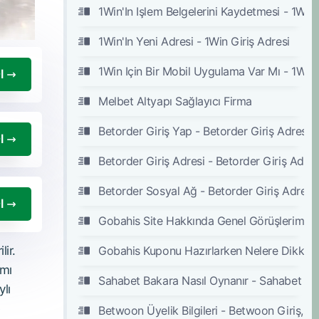
1Win'In Işlem Belgelerini Kaydetmesi - 1Win 
1Win'In Yeni Adresi - 1Win Giriş Adresi
1Win Için Bir Mobil Uygulama Var Mı - 1Win 
l
Melbet Altyapı Sağlayıcı Firma
Betorder Giriş Yap - Betorder Giriş Adresi
l
Betorder Giriş Adresi - Betorder Giriş Adres
Betorder Sosyal Ağ - Betorder Giriş Adresi
l
Gobahis Site Hakkında Genel Görüşlerimiz -
Gobahis Kuponu Hazırlarken Nelere Dikkat E
ir.
ımı
Sahabet Bakara Nasıl Oynanır - Sahabet Gir
lı
e
Betwoon Üyelik Bilgileri - Betwoon Giriş, 