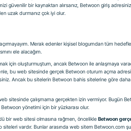
mizi güvenilir bir kaynaktan alırsanız, Betwoon giriş adresini
en uzak durmanız çok iyi olur.
ı kaçırmayayım. Merak edenler kişisel blogumdan tüm hedefl
ısmını ele alacağım.
mak için oluşturmuştum, ancak Betwoon ile anlaşmaya vara
denle, bu web sitesinde gerçek Betwoon oturum açma adresi
siniz. Ancak bu sitelerin Betwoon bahis sitelerine göre daha
 web sitesinde çalışmama gerçekten izin vermiyor. Bugün B
, Betwoon yönetimi için bir yüzkarası olur.
öklü bir web sitesi olmasına rağmen, öncelikle
Betwoon gerç
b siteleri vardır. Bunlar arasında web sitem Betwoon.com ş