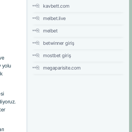
kavbett.com
melbet.live
melbet
betwinner giriş
mostbet giriş
 ve
y yolu
megaparisite.com
ek
si
diyoruz.
ter
rı