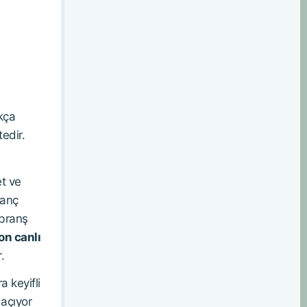
ukça
tedir.
et ve
zanç
 branş
n canlı
.
a keyifli
 açıyor