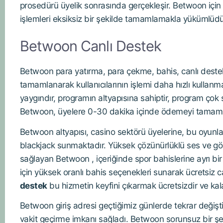
prosedürü üyelik sonrasında gerçekleşir. Betwoon için 
işlemleri eksiksiz bir şekilde tamamlamakla yükümlüdü
Betwoon Canlı Destek
Betwoon para yatırma, para çekme, bahis, canlı destek 
tamamlanarak kullanıcılarının işlemi daha hızlı kullanm
yaygındır, programın altyapısına sahiptir, program çok sa
Betwoon, üyelere 0-30 dakika içinde ödemeyi tamamlam
Betwoon altyapısı, casino sektörü üyelerine, bu oyunların
blackjack sunmaktadır. Yüksek çözünürlüklü ses ve görü
sağlayan Betwoon , içeriğinde spor bahislerine ayrı bi
için yüksek oranlı bahis seçenekleri sunarak ücretsiz c
destek
bu hizmetin keyfini çıkarmak ücretsizdir ve kala
Betwoon giriş adresi geçtiğimiz günlerde tekrar değiştiril
vakit geçirme imkanı sağladı. Betwoon sorunsuz bir şek