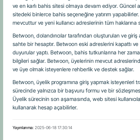
ve en karlı bahis sitesi olmaya devam ediyor. Güncel a
sitedeki binlerce bahis seçeneğine yatırım yapabilirle
mevcuttur ve yeni kullanıcı adreslerinin tüm haklarına s
Betwoon, dolandırıcılar tarafından oluşturulan ve giriş
sahte bir hesaptır. Betwoon eski adreslerini kapattı v
duyurular yaptı. Betwoon, bahis tutkunlarına her zaman
bilgileri sağlar. Betwoon, üyelerinin mevcut adreslerin
ve üye olmak isteyenlere rehberlik ve destek sağlar.
Betwoon, üyelik programına giriş yapmak isteyenleri tra
sürecinde yalnızca bir başvuru formu ve bir sözleşmesi 
Üyelik sürecinin son aşamasında, web sitesi kullanıcılard
kullanarak hesap açabilirler.
Yayınlanma:
2025-06-18 17:30:14