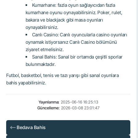
Kumarhane: fazla oyun sağlayıcıdan fazla
kumarhane oyunu oynayabilirsiniz. Poker, rulet,
bakara ve blackjack gibi masa oyunları
oynayabilirsiniz.
Canlı Casino: Canlı oyuncularla casino oyunları
oynamak istiyorsanız Canlı Casino bölümünü
ziyaret etmelisiniz.
Sanal Bahis: Sanal bir ortamda çeşitli sporlar
bulunmaktadır.
Futbol, ​​basketbol, ​​tenis ve tazı yarışı gibi sanal oyunlara
bahis yapabilirsiniz.
Yayınlanma:
2025-06-16 16:25:13
Güncelleme:
2026-03-08 23:01:47
Bedava Bahis