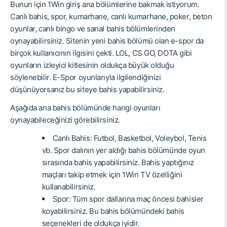
Bunun için 1Win giriş ana bölümlerine bakmak istiyorum.
Canlı bahis, spor, kumarhane, canlı kumarhane, poker, beton
oyunlar, canlı bingo ve sanal bahis bölümlerinden
oynayabilirsiniz. Sitenin yeni bahis bölümü olan e-spor da
birçok kullanıcının ilgisini çekti. LOL, CS GO, DOTA gibi
oyunların izleyici kitlesinin oldukça büyük olduğu
söylenebilir. E-Spor oyunlarıyla ilgilendiğinizi
düşünüyorsanız bu siteye bahis yapabilirsiniz.
Aşağıda ana bahis bölümünde hangi oyunları
oynayabileceğinizi görebilirsiniz.
Canlı Bahis: Futbol, ​​Basketbol, ​​Voleybol, Tenis
vb. Spor dalının yer aldığı bahis bölümünde oyun
sırasında bahis yapabilirsiniz. Bahis yaptığınız
maçları takip etmek için 1Win TV özelliğini
kullanabilirsiniz.
Spor: Tüm spor dallarına maç öncesi bahisler
koyabilirsiniz. Bu bahis bölümündeki bahis
seçenekleri de oldukça iyidir.