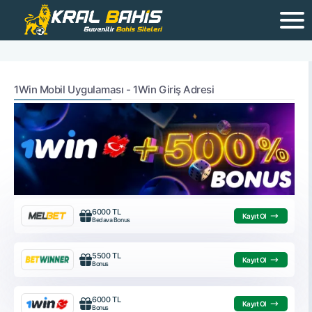
1Win Mobil Uygulaması - 1Win Giriş Adresi
6000 TL
Kayıt Ol
Bedava Bonus
5500 TL
Kayıt Ol
Bonus
6000 TL
Kayıt Ol
Bonus