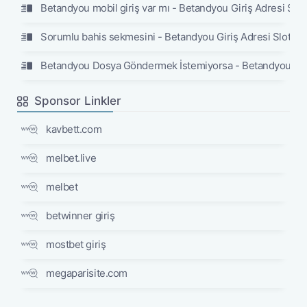
Betandyou mobil giriş var mı - Betandyou Giriş Adresi Slot
Sorumlu bahis sekmesini - Betandyou Giriş Adresi Slot
Betandyou Dosya Göndermek İstemiyorsa - Betandyou Gir
Sponsor Linkler
kavbett.com
melbet.live
melbet
betwinner giriş
mostbet giriş
megaparisite.com