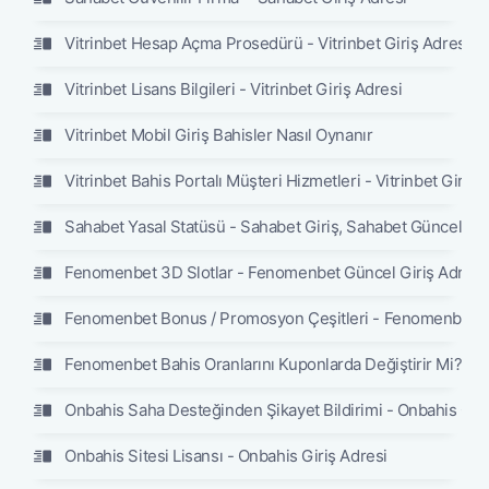
Vitrinbet Hesap Açma Prosedürü - Vitrinbet Giriş Adresi
Vitrinbet Lisans Bilgileri - Vitrinbet Giriş Adresi
Vitrinbet Mobil Giriş Bahisler Nasıl Oynanır
Vitrinbet Bahis Portalı Müşteri Hizmetleri - Vitrinbet Giriş 
Sahabet Yasal Statüsü - Sahabet Giriş, Sahabet Güncel Ad
Fenomenbet 3D Slotlar - Fenomenbet Güncel Giriş Adresi
Fenomenbet Bonus / Promosyon Çeşitleri - Fenomenbet Gü
Fenomenbet Bahis Oranlarını Kuponlarda Değiştirir Mi? - 
Onbahis Saha Desteğinden Şikayet Bildirimi - Onbahis Giri
Onbahis Sitesi Lisansı - Onbahis Giriş Adresi