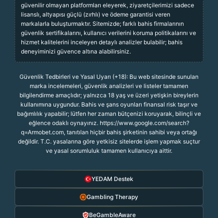
güvenilir olmayan platformları eleyerek, ziyaretçilerimizi sadece
lisanslı, altyapısı güçlü (zırhlı) ve ödeme garantisi veren
markalarla buluşturmaktır. Sitemizde; farklı bahis firmalarının
güvenlik sertifikalarını, kullanıcı verilerini koruma politikalarını ve
hizmet kalitelerini inceleyen detaylı analizler bulabilir; bahis
deneyiminizi güvence altına alabilirsiniz.
Güvenlik Tedbirleri ve Yasal Uyarı (+18): Bu web sitesinde sunulan
marka incelemeleri, güvenlik analizleri ve listeler tamamen
bilgilendirme amaçlıdır; yalnızca 18 yaş ve üzeri yetişkin bireylerin
kullanımına uygundur. Bahis ve şans oyunları finansal risk taşır ve
bağımlılık yapabilir; lütfen her zaman bütçenizi koruyarak, bilinçli ve
eğlence odaklı oynayınız. https://www.google.com/search?
q=Armobet.com, tanıtılan hiçbir bahis şirketinin sahibi veya ortağı
değildir. T.C. yasalarına göre yetkisiz sitelerde işlem yapmak suçtur
ve yasal sorumluluk tamamen kullanıcıya aittir.
YEDAM Destek
Gambling Therapy
BeGambleAware