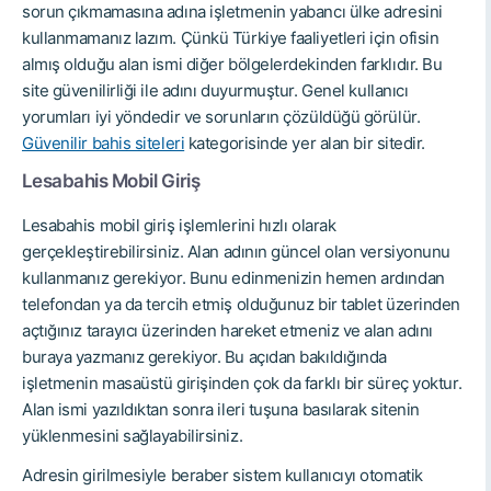
sorun çıkmamasına adına işletmenin yabancı ülke adresini
kullanmamanız lazım. Çünkü Türkiye faaliyetleri için ofisin
almış olduğu alan ismi diğer bölgelerdekinden farklıdır. Bu
site güvenilirliği ile adını duyurmuştur. Genel kullanıcı
yorumları iyi yöndedir ve sorunların çözüldüğü görülür.
Güvenilir bahis siteleri
kategorisinde yer alan bir sitedir.
Lesabahis Mobil Giriş
Lesabahis mobil giriş işlemlerini hızlı olarak
gerçekleştirebilirsiniz. Alan adının güncel olan versiyonunu
kullanmanız gerekiyor. Bunu edinmenizin hemen ardından
telefondan ya da tercih etmiş olduğunuz bir tablet üzerinden
açtığınız tarayıcı üzerinden hareket etmeniz ve alan adını
buraya yazmanız gerekiyor. Bu açıdan bakıldığında
işletmenin masaüstü girişinden çok da farklı bir süreç yoktur.
Alan ismi yazıldıktan sonra ileri tuşuna basılarak sitenin
yüklenmesini sağlayabilirsiniz.
Adresin girilmesiyle beraber sistem kullanıcıyı otomatik