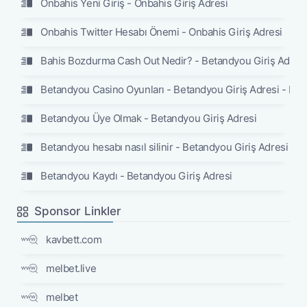
Onbahis Yeni Giriş - Onbahis Giriş Adresi
Onbahis Twitter Hesabı Önemi - Onbahis Giriş Adresi
Bahis Bozdurma Cash Out Nedir? - Betandyou Giriş Adres
Betandyou Casino Oyunları - Betandyou Giriş Adresi - Be
Betandyou Üye Olmak - Betandyou Giriş Adresi
Betandyou hesabı nasıl silinir - Betandyou Giriş Adresi
Betandyou Kaydı - Betandyou Giriş Adresi
Sponsor Linkler
kavbett.com
melbet.live
melbet