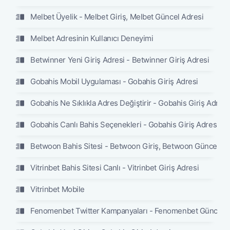
Melbet Üyelik - Melbet Giriş, Melbet Güncel Adresi
Melbet Adresinin Kullanıcı Deneyimi
Betwinner Yeni Giriş Adresi - Betwinner Giriş Adresi
Gobahis Mobil Uygulaması - Gobahis Giriş Adresi
Gobahis Ne Sıklıkla Adres Değiştirir - Gobahis Giriş Adresi
Gobahis Canlı Bahis Seçenekleri - Gobahis Giriş Adresi
Betwoon Bahis Sitesi - Betwoon Giriş, Betwoon Güncel Ad
Vitrinbet Bahis Sitesi Canlı - Vitrinbet Giriş Adresi
Vitrinbet Mobile
Fenomenbet Twitter Kampanyaları - Fenomenbet Güncel Gi