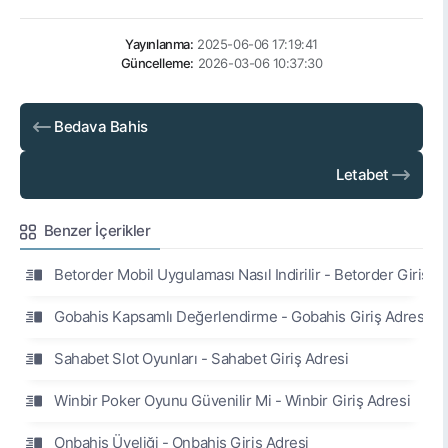
Yayınlanma:
2025-06-06 17:19:41
Güncelleme:
2026-03-06 10:37:30
Bedava Bahis
Letabet
Benzer İçerikler
Betorder Mobil Uygulaması Nasıl Indirilir - Betorder Giriş A
Gobahis Kapsamlı Değerlendirme - Gobahis Giriş Adresi
Sahabet Slot Oyunları - Sahabet Giriş Adresi
Winbir Poker Oyunu Güvenilir Mi - Winbir Giriş Adresi
Onbahis Üyeliği - Onbahis Giriş Adresi