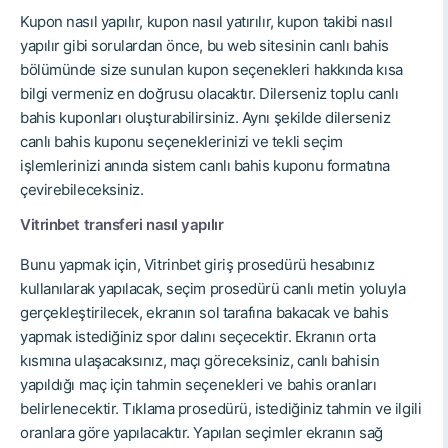
Kupon nasıl yapılır, kupon nasıl yatırılır, kupon takibi nasıl
yapılır gibi sorulardan önce, bu web sitesinin canlı bahis
bölümünde size sunulan kupon seçenekleri hakkında kısa
bilgi vermeniz en doğrusu olacaktır. Dilerseniz toplu canlı
bahis kuponları oluşturabilirsiniz. Aynı şekilde dilerseniz
canlı bahis kuponu seçeneklerinizi ve tekli seçim
işlemlerinizi anında sistem canlı bahis kuponu formatına
çevirebileceksiniz.
Vitrinbet transferi nasıl yapılır
Bunu yapmak için, Vitrinbet giriş prosedürü hesabınız
kullanılarak yapılacak, seçim prosedürü canlı metin yoluyla
gerçekleştirilecek, ekranın sol tarafına bakacak ve bahis
yapmak istediğiniz spor dalını seçecektir. Ekranın orta
kısmına ulaşacaksınız, maçı göreceksiniz, canlı bahisin
yapıldığı maç için tahmin seçenekleri ve bahis oranları
belirlenecektir. Tıklama prosedürü, istediğiniz tahmin ve ilgili
oranlara göre yapılacaktır. Yapılan seçimler ekranın sağ