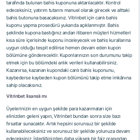
tarafında bulunan bahis kuponuna aktarılacaktır. Kontrol
edeceksiniz, yatırım tutarını manuel olarak girecek ve alttaki
bahis butonuna basacaksınız. Vitrinbet için canlı bahis
kuponu yapma prosedürü yukarıda açıklanmıştır. Bahis
şeklinde kupona bastığınız andan itibaren müşteri hizmetleri
kısa süre içerisinde kuponu inceleyecek ve bahis kurallarına
uygun olduğu tespit edilirse hemen devam eden kupon
bölümüne gönderecektir. Kuponlarınızın son durumunu takip
etmek için bu bölümdeki anlık verileri kullanabilirsiniz.
Kazanırsa, kazanan kupondaki canlı bahis kuponunu,
kaybederse kaybeden kupon bölümünü takip etme imkânına
sahip olacaksınız.
Vitrinbet lisanslı mı
Üyelerinizin en uygun şekilde para kazanmaları için
elinizden geleni yapın, Vitrinbet bundan sonra size bazı
fırsatlar sunacaktır. Artık hepsini sorunsuz bir şekilde
kullanabileceksiniz ve sorunsuz bir şekilde yolunuza devam
edeceksiniz. İstediğinizden daha yüksek bir faiz oranından