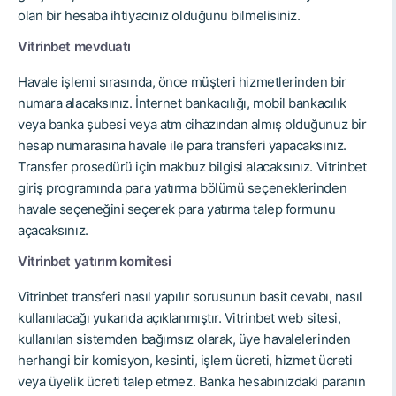
olan bir hesaba ihtiyacınız olduğunu bilmelisiniz.
Vitrinbet mevduatı
Havale işlemi sırasında, önce müşteri hizmetlerinden bir
numara alacaksınız. İnternet bankacılığı, mobil bankacılık
veya banka şubesi veya atm cihazından almış olduğunuz bir
hesap numarasına havale ile para transferi yapacaksınız.
Transfer prosedürü için makbuz bilgisi alacaksınız. Vitrinbet
giriş programında para yatırma bölümü seçeneklerinden
havale seçeneğini seçerek para yatırma talep formunu
açacaksınız.
Vitrinbet yatırım komitesi
Vitrinbet transferi nasıl yapılır sorusunun basit cevabı, nasıl
kullanılacağı yukarıda açıklanmıştır. Vitrinbet web sitesi,
kullanılan sistemden bağımsız olarak, üye havalelerinden
herhangi bir komisyon, kesinti, işlem ücreti, hizmet ücreti
veya üyelik ücreti talep etmez. Banka hesabınızdaki paranın