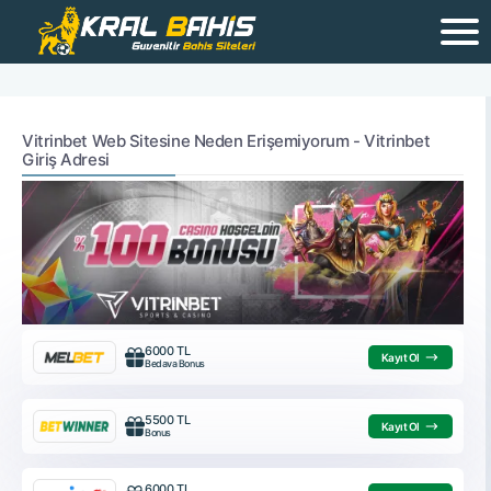
Vitrinbet Web Sitesine Neden Erişemiyorum - Vitrinbet
Giriş Adresi
6000 TL
Kayıt Ol
Bedava Bonus
5500 TL
Kayıt Ol
Bonus
6000 TL