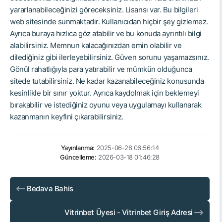
yararlanabileceğinizi göreceksiniz. Lisansı var. Bu bilgileri
web sitesinde sunmaktadır. Kullanıcıdan hiçbir şey gizlemez.
Ayrıca buraya hızlıca göz atabilir ve bu konuda ayrıntılı bilgi
alabilirsiniz. Memnun kalacağınızdan emin olabilir ve
dilediğiniz gibi ilerleyebilirsiniz. Güven sorunu yaşamazsınız.
Gönül rahatlığıyla para yatırabilir ve mümkün olduğunca
sitede tutabilirsiniz. Ne kadar kazanabileceğiniz konusunda
kesinlikle bir sınır yoktur. Ayrıca kaydolmak için beklemeyi
bırakabilir ve istediğiniz oyunu veya uygulamayı kullanarak
kazanmanın keyfini çıkarabilirsiniz.
Yayınlanma:
2025-06-28 06:56:14
Güncelleme:
2026-03-18 01:46:28
Bedava Bahis
Vitrinbet Üyesi - Vitrinbet Giriş Adresi