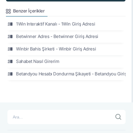
Benzer İçerikler
1Win Interaktif Kanalı - 1Win Giriş Adresi
Betwinner Adres - Betwinner Giriş Adresi
Winbir Bahis Şirketi - Winbir Giriş Adresi
Sahabet Nasıl Girerim
Betandyou Hesabı Dondurma Şikayeti - Betandyou Giriş Ad