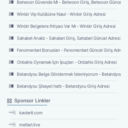
Betwoon Güvende Mi - Betwoon Giriş, Betwoon Güncel Ad
Winbir Vip Kulübüne Nasıl - Winbir Giriş Adresi
Winbir Belgelere İhtiyacı Var Mı - Winbir Giriş Adresi
Sahabet Analiz - Sahabet Giriş, Sahabet Güncel Adresi
Fenomenbet Bonusları - Fenomenbet Güncel Giriş Adresi
Onbahis Oynamak İçin İpuçları - Onbahis Giriş Adresi
Betandyou Belge Göndermek İstemiyorum - Betandyou Gir
Betandyou Şikayet hattı - Betandyou Giriş Adresi
Sponsor Linkler
kavbett.com
melbet.live