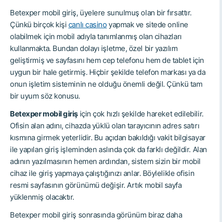
Betexper mobil giriş, üyelere sunulmuş olan bir fırsattır.
Çünkü birçok kişi
canlı casino
yapmak ve sitede online
olabilmek için mobil adıyla tanımlanmış olan cihazları
kullanmakta. Bundan dolayı işletme, özel bir yazılım
geliştirmiş ve sayfasını hem cep telefonu hem de tablet için
uygun bir hale getirmiş. Hiçbir şekilde telefon markası ya da
onun işletim sisteminin ne olduğu önemli değil. Çünkü tam
bir uyum söz konusu.
Betexper mobil giriş
için çok hızlı şekilde hareket edilebilir.
Ofisin alan adını, cihazda yüklü olan tarayıcının adres satırı
kısmına girmek yeterlidir. Bu açıdan bakıldığı vakit bilgisayar
ile yapılan giriş işleminden aslında çok da farklı değildir. Alan
adının yazılmasının hemen ardından, sistem sizin bir mobil
cihaz ile giriş yapmaya çalıştığınızı anlar. Böylelikle ofisin
resmi sayfasının görünümü değişir. Artık mobil sayfa
yüklenmiş olacaktır.
Betexper mobil giriş sonrasında görünüm biraz daha