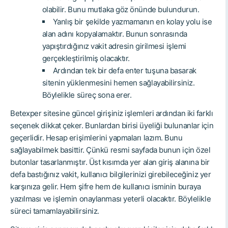
olabilir. Bunu mutlaka göz önünde bulundurun.
Yanlış bir şekilde yazmamanın en kolay yolu ise
alan adını kopyalamaktır. Bunun sonrasında
yapıştırdığınız vakit adresin girilmesi işlemi
gerçekleştirilmiş olacaktır.
Ardından tek bir defa enter tuşuna basarak
sitenin yüklenmesini hemen sağlayabilirsiniz.
Böylelikle süreç sona erer.
Betexper sitesine güncel girişiniz işlemleri ardından iki farklı
seçenek dikkat çeker. Bunlardan birisi üyeliği bulunanlar için
geçerlidir. Hesap erişimlerini yapmaları lazım. Bunu
sağlayabilmek basittir. Çünkü resmi sayfada bunun için özel
butonlar tasarlanmıştır. Üst kısımda yer alan giriş alanına bir
defa bastığınız vakit, kullanıcı bilgilerinizi girebileceğiniz yer
karşınıza gelir. Hem şifre hem de kullanıcı isminin buraya
yazılması ve işlemin onaylanması yeterli olacaktır. Böylelikle
süreci tamamlayabilirsiniz.