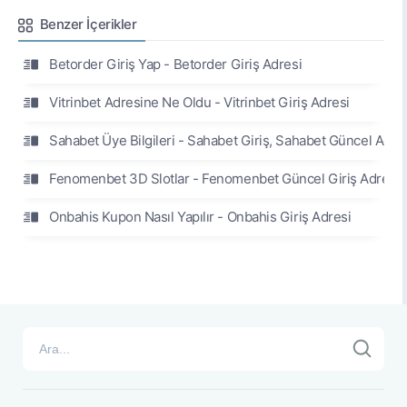
Benzer İçerikler
Betorder Giriş Yap - Betorder Giriş Adresi
Vitrinbet Adresine Ne Oldu - Vitrinbet Giriş Adresi
Sahabet Üye Bilgileri - Sahabet Giriş, Sahabet Güncel Adre
Fenomenbet 3D Slotlar - Fenomenbet Güncel Giriş Adresi
Onbahis Kupon Nasıl Yapılır - Onbahis Giriş Adresi