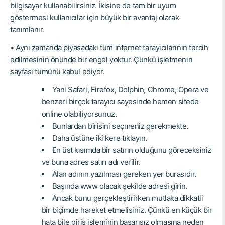
bilgisayar kullanabilirsiniz. İkisine de tam bir uyum
göstermesi kullanıcılar için büyük bir avantaj olarak
tanımlanır.
• Aynı zamanda piyasadaki tüm internet tarayıcılarının tercih
edilmesinin önünde bir engel yoktur. Çünkü işletmenin
sayfası tümünü kabul ediyor.
Yani Safari, Firefox, Dolphin, Chrome, Opera ve
benzeri birçok tarayıcı sayesinde hemen sitede
online olabiliyorsunuz.
Bunlardan birisini seçmeniz gerekmekte.
Daha üstüne iki kere tıklayın.
En üst kısımda bir satırın olduğunu göreceksiniz
ve buna adres satırı adı verilir.
Alan adının yazılması gereken yer burasıdır.
Başında www olacak şekilde adresi girin.
Ancak bunu gerçekleştirirken mutlaka dikkatli
bir biçimde hareket etmelisiniz. Çünkü en küçük bir
hata bile giriş işleminin başarısız olmasına neden