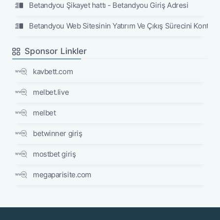
Betandyou Şikayet hattı - Betandyou Giriş Adresi
Betandyou Web Sitesinin Yatırım Ve Çıkış Sürecini Kontrol 
Sponsor Linkler
kavbett.com
melbet.live
melbet
betwinner giriş
mostbet giriş
megaparisite.com