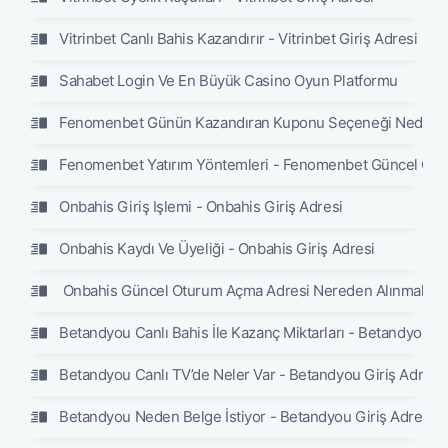
Vitrinbet Canlı Bahis Kazandırır - Vitrinbet Giriş Adresi
Sahabet Login Ve En Büyük Casino Oyun Platformu
Fenomenbet Günün Kazandıran Kuponu Seçeneği Nedir? -
Fenomenbet Yatırım Yöntemleri - Fenomenbet Güncel Giri
Onbahis Giriş Işlemi - Onbahis Giriş Adresi
Onbahis Kaydı Ve Üyeliği - Onbahis Giriş Adresi
Onbahis Güncel Oturum Açma Adresi Nereden Alınmalıdır
Betandyou Canlı Bahis İle Kazanç Miktarları - Betandyou Gi
Betandyou Canlı TV’de Neler Var - Betandyou Giriş Adresi
Betandyou Neden Belge İstiyor - Betandyou Giriş Adresi