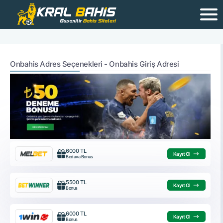
Onbahis Adres Seçenekleri - Onbahis Giriş Adresi
6000 TL
Kayıt Ol
Bedava Bonus
5500 TL
Kayıt Ol
Bonus
6000 TL
Kayıt Ol
Bonus