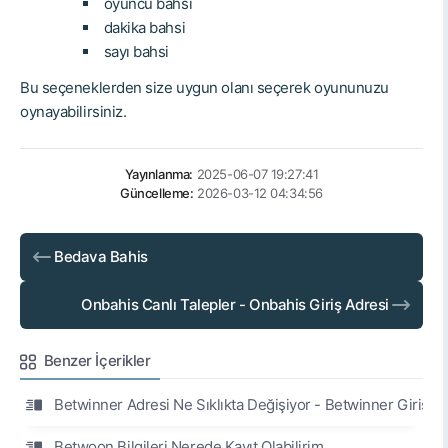
oyuncu bahsi
dakika bahsi
sayı bahsi
Bu seçeneklerden size uygun olanı seçerek oyununuzu
oynayabilirsiniz.
Yayınlanma:
2025-06-07 19:27:41
Güncelleme:
2026-03-12 04:34:56
Bedava Bahis
Onbahis Canlı Talepler - Onbahis Giriş Adresi
Benzer İçerikler
Betwinner Adresi Ne Sıklıkta Değişiyor - Betwinner Giriş A
Betwoon Bilgileri Nerede Kayıt Olabilirim