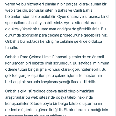
veren ve bu hizmetleri planların bir parçası olarak sunan bir
web sitesidir. Bonuslar sitenin Bahis ve Canlı Bahis
bölümlerinden talep edilebilir. Oyun öncesi ve sırasında farklı
spor dallarına bahis yapabilirsiniz. Ayrıca sitedeki oranın
oldukça yüksek bir tutara ayarlandığını da görebilirsiniz. Bu
durumda doğrudan para çekme prosedürüne geçebilirsiniz.
Onbahis bu noktada kendi içine çekilme şekli de oldukça
tuhaftır.
Onbahis Para Çekme Limiti Finansal işlemlerde en önemli
konulardan biri elbette limit sorunudur. Bu sayfada, minimum
ödeme tutarı bir çalışma konusu olarak görüntülenebilir. Bu
şekilde gerçekleştirilen para çekme işlemi ile müşterinin
herhangi bir sorunla karşılaşmayacağı ifade edilebilir.
Onbahis çıktı sürecinde dosya talebi olup olmadığını
araştıranlar bu web sitesinde dosya talebi hakkında
konuşabilirler. Sitede böyle bir belge talebi oluşturmanın
nedeni müşterinin güvenilirliğidir. Ek bir durum olmadığı için
programın hızını olumsuz etkilemez.