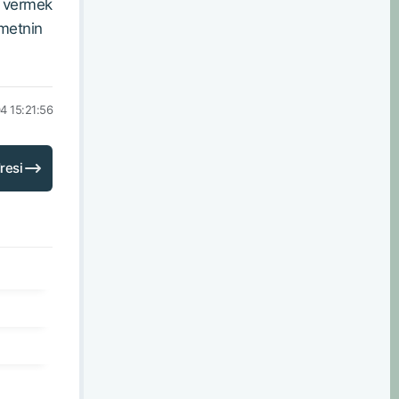
if vermek
 metnin
4 15:21:56
dresi