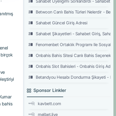
Sahabet Üyeliğimi Sonlandırdı - Sahabet Gir
Betwoon Canlı Bahis Türleri Nelerdir - Bet
tanıtmış
Sahabet Güncel Giriş Adresi
Sahabet Şikayetleri - Sahabet Giriş, Sahab
Fenomenbet Ortaklık Programı Ile Sosyal M
genel
 birçok
Onbahis Bahis Sitesi Canlı Bahis Seçenekleri
Onbahis Slot Bahisleri - Onbahis Giriş Adres
 ve
Betandyou Hesabı Dondurma Şikayeti - Bet
eştiriyi
Sponsor Linkler
. Kumar
kavbett.com
a bahis
melbet.live