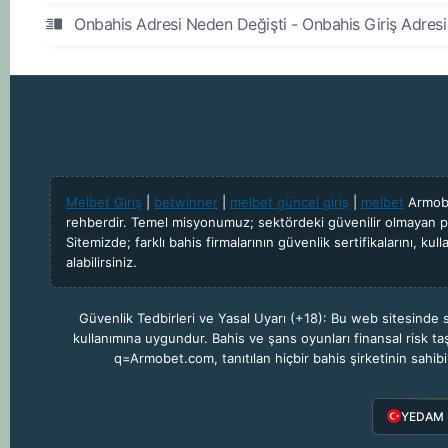
Onbahis Adresi Neden Değişti - Onbahis Giriş Adresi
Melbet Giriş
|
betwinner
|
melbet güncel giriş
|
melbet
Armobet
rehberdir. Temel misyonumuz; sektördeki güvenilir olmayan platf
Sitemizde; farklı bahis firmalarının güvenlik sertifikalarını, kul
alabilirsiniz.
Güvenlik Tedbirleri ve Yasal Uyarı (+18): Bu web sitesinde s
kullanımına uygundur. Bahis ve şans oyunları finansal risk ta
q=Armobet.com, tanıtılan hiçbir bahis şirketinin sahibi
YEDAM 