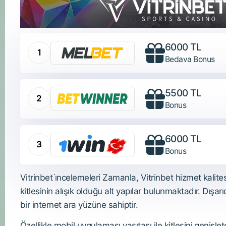
6000 TL
1
Bedava Bonus
5500 TL
2
Bonus
6000 TL
3
Bonus
Vitrinbet i̇ncelemeleri Zamanla, Vitrinbet hizmet kalit
kitlesinin alışık olduğu alt yapılar bulunmaktadır. Dış
bir internet ara yüzüne sahiptir.
Özellikle mobil uygulaması vasıtası ile kitlesini genişle