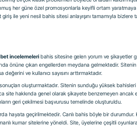
nmuş her güne özel promosyonlarla keyifli ortam yaratmaya
 giriş ile yeni nesil bahis sitesi anlayışını tamamıyla bizlere 
nbet incelemeleri
bahis sitesine gelen yorum ve şikayetler 
amında önüne çıkan engellerden meydana gelmektedir. Sitenin
 değerini ve kullanıcı sayısını arttırmaktadır.
sonuçları oluşturmaktadır. Sitenin sunduğu yüksek bahisleri
rıca site hakkında genel olarak şikayete benzemeyen ancak el
ların geri çekilmesi başvurusu temelinde oluşturuldu.
larda hayata geçirilmektedir. Canlı bahis böyle bir durumdur
anlı kumar sitelerine yöneldi. Site, üyelerine çeşitli oyunlar