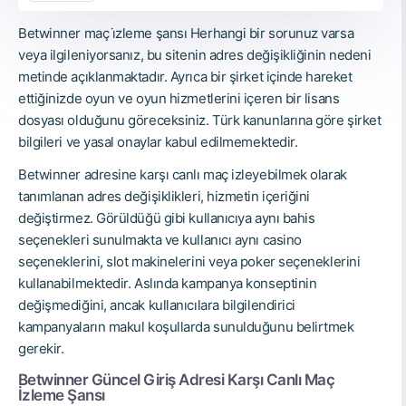
Betwinner maç i̇zleme şansı Herhangi bir sorunuz varsa
veya ilgileniyorsanız, bu sitenin adres değişikliğinin nedeni
metinde açıklanmaktadır. Ayrıca bir şirket içinde hareket
ettiğinizde oyun ve oyun hizmetlerini içeren bir lisans
dosyası olduğunu göreceksiniz. Türk kanunlarına göre şirket
bilgileri ve yasal onaylar kabul edilmemektedir.
Betwinner adresine karşı canlı maç izleyebilmek olarak
tanımlanan adres değişiklikleri, hizmetin içeriğini
değiştirmez. Görüldüğü gibi kullanıcıya aynı bahis
seçenekleri sunulmakta ve kullanıcı aynı casino
seçeneklerini, slot makinelerini veya poker seçeneklerini
kullanabilmektedir. Aslında kampanya konseptinin
değişmediğini, ancak kullanıcılara bilgilendirici
kampanyaların makul koşullarda sunulduğunu belirtmek
gerekir.
Betwinner Güncel Giriş Adresi Karşı Canlı Maç
İzleme Şansı