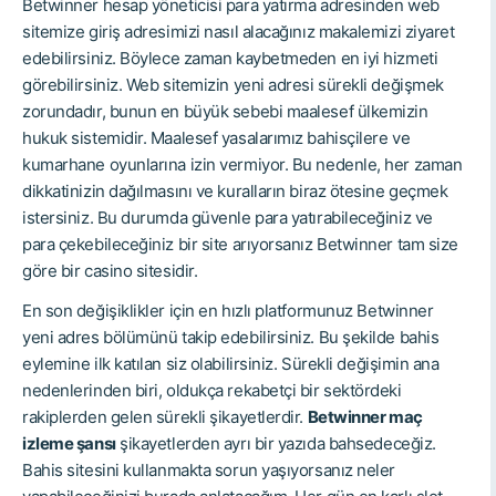
Betwinner hesap yöneticisi para yatırma adresinden web
sitemize giriş adresimizi nasıl alacağınız makalemizi ziyaret
edebilirsiniz. Böylece zaman kaybetmeden en iyi hizmeti
görebilirsiniz. Web sitemizin yeni adresi sürekli değişmek
zorundadır, bunun en büyük sebebi maalesef ülkemizin
hukuk sistemidir. Maalesef yasalarımız bahisçilere ve
kumarhane oyunlarına izin vermiyor. Bu nedenle, her zaman
dikkatinizin dağılmasını ve kuralların biraz ötesine geçmek
istersiniz. Bu durumda güvenle para yatırabileceğiniz ve
para çekebileceğiniz bir site arıyorsanız Betwinner tam size
göre bir casino sitesidir.
En son değişiklikler için en hızlı platformunuz Betwinner
yeni adres bölümünü takip edebilirsiniz. Bu şekilde bahis
eylemine ilk katılan siz olabilirsiniz. Sürekli değişimin ana
nedenlerinden biri, oldukça rekabetçi bir sektördeki
rakiplerden gelen sürekli şikayetlerdir.
Betwinner maç
izleme şansı
şikayetlerden ayrı bir yazıda bahsedeceğiz.
Bahis sitesini kullanmakta sorun yaşıyorsanız neler