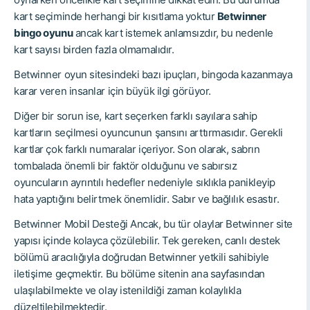
kart seçiminde herhangi bir kısıtlama yoktur
Betwinner
bingo oyunu
ancak kart istemek anlamsızdır, bu nedenle
kart sayısı birden fazla olmamalıdır.
Betwinner oyun sitesindeki bazı ipuçları, bingoda kazanmaya
karar veren insanlar için büyük ilgi görüyor.
Diğer bir sorun ise, kart seçerken farklı sayılara sahip
kartların seçilmesi oyuncunun şansını arttırmasıdır. Gerekli
kartlar çok farklı numaralar içeriyor. Son olarak, sabrın
tombalada önemli bir faktör olduğunu ve sabırsız
oyuncuların ayrıntılı hedefler nedeniyle sıklıkla panikleyip
hata yaptığını belirtmek önemlidir. Sabır ve bağlılık esastır.
Betwinner Mobil Desteği Ancak, bu tür olaylar Betwinner site
yapısı içinde kolayca çözülebilir. Tek gereken, canlı destek
bölümü aracılığıyla doğrudan Betwinner yetkili sahibiyle
iletişime geçmektir. Bu bölüme sitenin ana sayfasından
ulaşılabilmekte ve olay istenildiği zaman kolaylıkla
düzeltilebilmektedir.