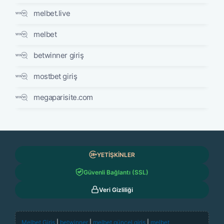
melbet.live
melbet
betwinner giriş
mostbet giriş
megaparisite.com
YETİŞKİNLER
Güvenli Bağlantı (SSL)
Veri Gizliliği
Melbet Giriş
|
betwinner
|
melbet güncel giriş
|
melbet