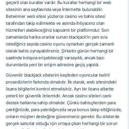
geçerli olan kurallar vardır. Bu kurallar herhangi bir web
sitesinin ana sayfasında veya İnternette bulunabilir.
Betwinner web sitesi yüzlerce casino ve bahis sitesi
tarafından takip edilmekte ve aslında ihtiyacınız olan
hizmetleri alabileceğiniz kapsamlı bir platformdur. Son
zamanlarda harika oranlar sunan blackjack’in yanı sıra
istediğiniz sayıda casino oyunu oynarken gerçek zamanlı
olarak bahis oynayabilirsiniz. Şirketin günün herhangi bir
saatinde kolayca erişebileceği varsayıldı, ancak bazı
durumlarda yeni bir erişim adresine geçiş yapıldı.
Güvenilir blackjack sitelerini keşfeden oyuncular belirli
prosedürlerin farkında olmalıdır. İlk olarak, web sitesindeki
lisans bilgilerini kontrol etmelisiniz. Ayrı bir lisans elbette
yeterli bir güvenlik önlemidir. Ancak casino siteleri canlı
destek hatlarına sahip olmalıdır. Çünkü bahisçilerden para
çektiğinizde, para yatırdığınızda veya bonus talep ettiğinizde,
onların müşteri desteğine güvenmeniz gerekir. Bu sitelerde
gerçek satıcılar olduğu için ortaya çıkan herhangi bir sorun