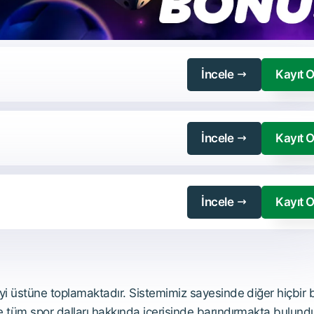
İncele
Kayıt O
İncele
Kayıt O
İncele
Kayıt O
iyi üstüne toplamaktadır. Sistemimiz sayesinde diğer hiçbir 
ve tüm spor dalları hakkında içerisinde barındırmakta bulun