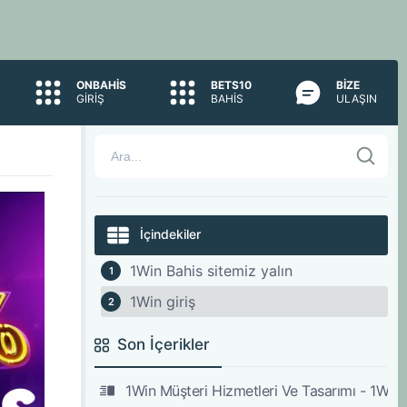
ONBAHİS
BETS10
BİZE
GİRİŞ
BAHİS
ULAŞIN
İçindekiler
1Win Bahis sitemiz yalın
1Win giriş
Son İçerikler
1Win Müşteri Hizmetleri Ve Tasarımı - 1Win 