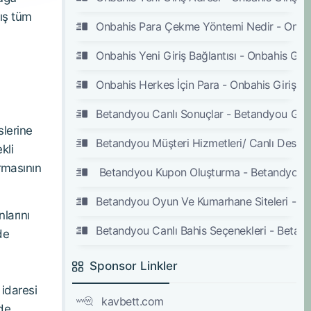
mış tüm
Onbahis Para Çekme Yöntemi Nedir - Onbah
Onbahis Yeni Giriş Bağlantısı - Onbahis Giri
Onbahis Herkes İçin Para - Onbahis Giriş Ad
Betandyou Canlı Sonuçlar - Betandyou Giri
slerine
Betandyou Müşteri Hizmetleri/ Canlı Destek
kli
rmasının
Betandyou Kupon Oluşturma - Betandyou Gi
Betandyou Oyun Ve Kumarhane Siteleri - Be
larını
Betandyou Canlı Bahis Seçenekleri - Betand
de
Sponsor Linkler
 idaresi
kavbett.com
de