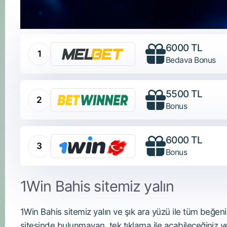
6000 TL
1
Bedava Bonus
5500 TL
2
Bonus
6000 TL
3
Bonus
1Win Bahis sitemiz yalın
1Win Bahis sitemiz yalın ve şık ara yüzü ile tüm beğen
sitesinde bulunmayan, tek tıklama ile açabileceğiniz 