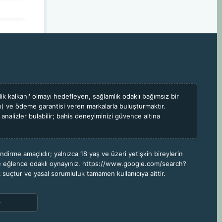
ik kalkanı' olmayı hedefleyen, sağlamlık odaklı bağımsız bir
hlı) ve ödeme garantisi veren markalarla buluşturmaktır.
lı analizler bulabilir; bahis deneyiminizi güvence altına
dirme amaçlıdır; yalnızca 18 yaş ve üzeri yetişkin bireylerin
li ve eğlence odaklı oynayınız. https://www.google.com/search?
k suçtur ve yasal sorumluluk tamamen kullanıcıya aittir.
e