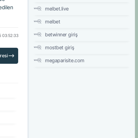
edilen
melbet.live
melbet
betwinner giriş
 03:52:33
mostbet giriş
resi
megaparisite.com