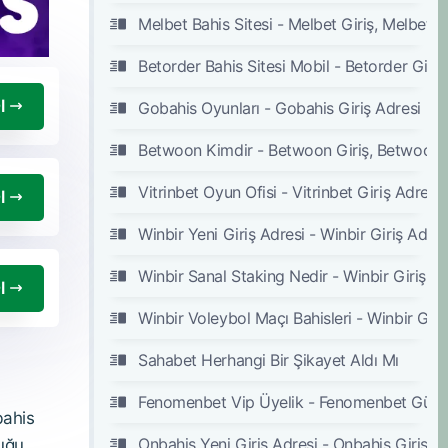
Melbet Bahis Sitesi - Melbet Giriş, Melbet 
Betorder Bahis Sitesi Mobil - Betorder Giriş
l
Gobahis Oyunları - Gobahis Giriş Adresi
Betwoon Kimdir - Betwoon Giriş, Betwoon 
Vitrinbet Oyun Ofisi - Vitrinbet Giriş Adresi
l
Winbir Yeni Giriş Adresi - Winbir Giriş Adres
Winbir Sanal Staking Nedir - Winbir Giriş Ad
l
Winbir Voleybol Maçı Bahisleri - Winbir Giri
Sahabet Herhangi Bir Şikayet Aldı Mı
Fenomenbet Vip Üyelik - Fenomenbet Günce
bahis
Onbahis Yeni Giriş Adresi - Onbahis Giriş A
duğu