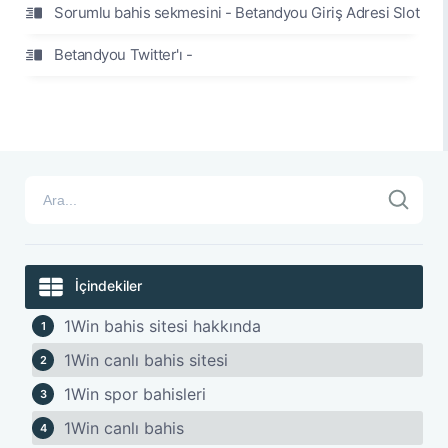
Sorumlu bahis sekmesini - Betandyou Giriş Adresi Slot
Betandyou Twitter'ı -
İçindekiler
1Win bahis sitesi hakkında
1Win canlı bahis sitesi
1Win spor bahisleri
1Win canlı bahis