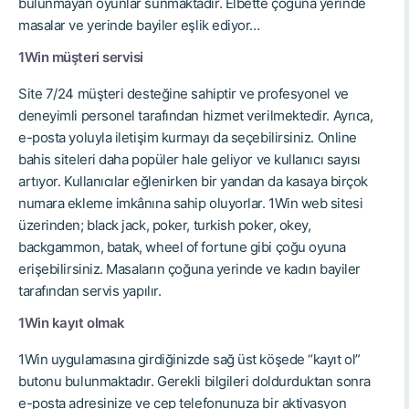
bulunmayan oyunlar sunmaktadır. Elbette çoğuna yerinde
masalar ve yerinde bayiler eşlik ediyor…
1Win müşteri servisi
Site 7/24 müşteri desteğine sahiptir ve profesyonel ve
deneyimli personel tarafından hizmet verilmektedir. Ayrıca,
e-posta yoluyla iletişim kurmayı da seçebilirsiniz. Online
bahis siteleri daha popüler hale geliyor ve kullanıcı sayısı
artıyor. Kullanıcılar eğlenirken bir yandan da kasaya birçok
numara ekleme imkânına sahip oluyorlar. 1Win web sitesi
üzerinden; black jack, poker, turkish poker, okey,
backgammon, batak, wheel of fortune gibi çoğu oyuna
erişebilirsiniz. Masaların çoğuna yerinde ve kadın bayiler
tarafından servis yapılır.
1Win kayıt olmak
1Win uygulamasına girdiğinizde sağ üst köşede “kayıt ol”
butonu bulunmaktadır. Gerekli bilgileri doldurduktan sonra
e-posta adresinize ve cep telefonunuza bir aktivasyon