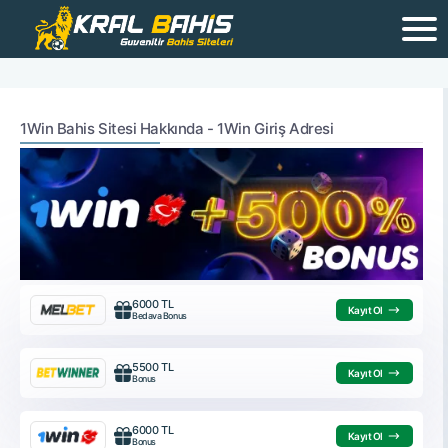
1Win Bahis Sitesi Hakkında - 1Win Giriş Adresi
6000 TL
Kayıt Ol
Bedava Bonus
5500 TL
Kayıt Ol
Bonus
6000 TL
Kayıt Ol
Bonus