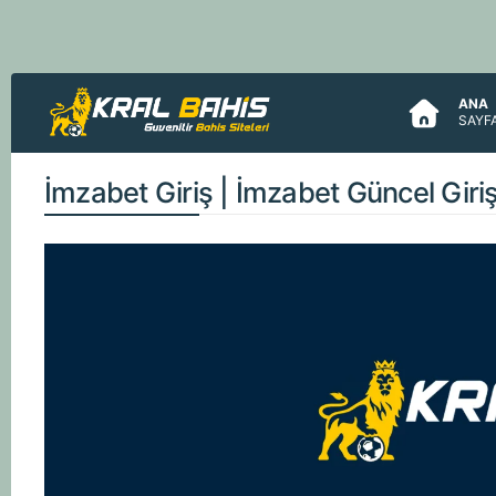
ANA
SAYF
İmzabet Giriş | İmzabet Güncel Giri