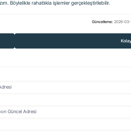
Böylelikle rahatlıkla işlemler gerçekleştirilebilir.
Güncelleme:
2026-03-1
Kola
Adresi
oon Güncel Adresi