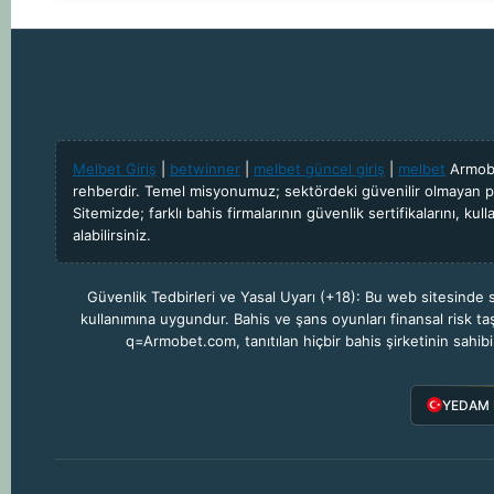
Melbet Giriş
|
betwinner
|
melbet güncel giriş
|
melbet
Armobet
rehberdir. Temel misyonumuz; sektördeki güvenilir olmayan platf
Sitemizde; farklı bahis firmalarının güvenlik sertifikalarını, kul
alabilirsiniz.
Güvenlik Tedbirleri ve Yasal Uyarı (+18): Bu web sitesinde s
kullanımına uygundur. Bahis ve şans oyunları finansal risk ta
q=Armobet.com, tanıtılan hiçbir bahis şirketinin sahibi
YEDAM 