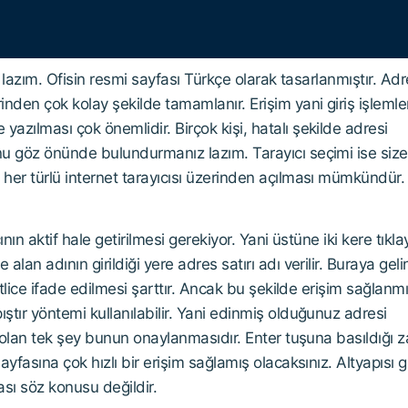
k lazım. Ofisin resmi sayfası Türkçe olarak tasarlanmıştır. Ad
inden çok kolay şekilde tamamlanır. Erişim yani giriş işlemle
azılması çok önemlidir. Birçok kişi, hatalı şekilde adresi
nu göz önünde bulundurmanız lazım. Tarayıcı seçimi ise size
 her türlü internet tarayıcısı üzerinden açılması mümkündür.
ın aktif hale getirilmesi gerekiyor. Yani üstüne iki kere tıkla
lan adının girildiği yere adres satırı adı verilir. Buraya geli
tlice ifade edilmesi şarttır. Ancak bu şekilde erişim sağlanmı
ştır yöntemi kullanılabilir. Yani edinmiş olduğunuz adresi
ak olan tek şey bunun onaylanmasıdır. Enter tuşuna basıldığı
yfasına çok hızlı bir erişim sağlamış olacaksınız. Altyapısı 
ası söz konusu değildir.