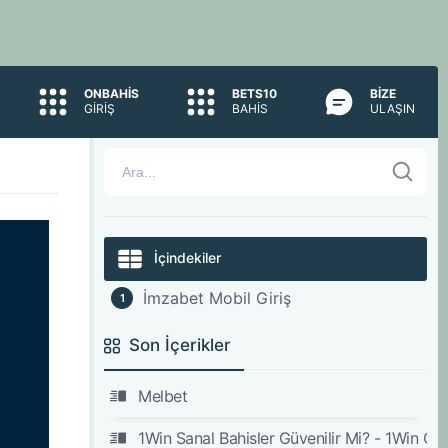
ONBAHİS
BETS10
BİZE
GİRİŞ
BAHİS
ULAŞIN
İçindekiler
İmzabet Mobil Giriş
Son İçerikler
Melbet
1Win Sanal Bahisler Güvenilir Mi? - 1Win Gir