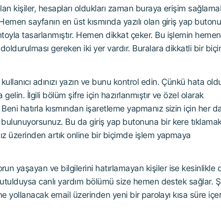
lan kişiler, hesapları oldukları zaman buraya erişim sağlama
. Hemen sayfanın en üst kısmında yazılı olan giriş yap butonu
ntoyla tasarlanmıştır. Hemen dikkat çeker. Bu işlemin hemen
doldurulması gereken iki yer vardır. Buralara dikkatli bir bi
 kullanıcı adınızı yazın ve bunu kontrol edin. Çünkü hata ol
lin. İlgili bölüm şifre için hazırlanmıştır ve özel olarak
. Beni hatırla kısmından işaretleme yapmanız sizin için her d
 bulunuyorsunuz. Bu da giriş yap butonuna bir kere tıklama
nız üzerinden artık online bir biçimde işlem yapmaya
 yaşayan ve bilgilerini hatırlamayan kişiler ise kesinlikle 
 unutulduysa canlı yardım bölümü size hemen destek sağlar. Şi
ine yollanacak email üzerinden yeni bir parolayı kısa süre içe