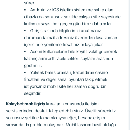
sürer.
Android ve IOS işletim sistemine sahip olan
cihazlarda sorunsuz şekilde çalışan site sayesinde
kullanıcı sayısı her geçen gün biraz daha artar.
Giriş sırasında bilgilerinizi unutmanız
durumunda mail adresiniz üzerinden kısa zaman
içerisinde yenileme fırsatınız ortaya çıkar.
Acemi kullanıcıların bile keyifli vakit geçirerek
kazançlarını arttırabilecekleri sayfalar arasında
gösterilir.
Yüksek bahis oranları, kazandıran casino
fırsatları ve diğer sanal oyunları takip etmek
istiyorsanız mobil site her zaman doğru bir
seçimdir.
Kolaybet mobil giriş
kuralları konusunda iletişim
servislerinden destek talep edebilirsiniz. Üyelik süreciniz
sorunsuz şekilde tamamladıysa eğer, hesaba erişim
sırasında da problem oluşmaz. Mobil tasarım basit olduğu