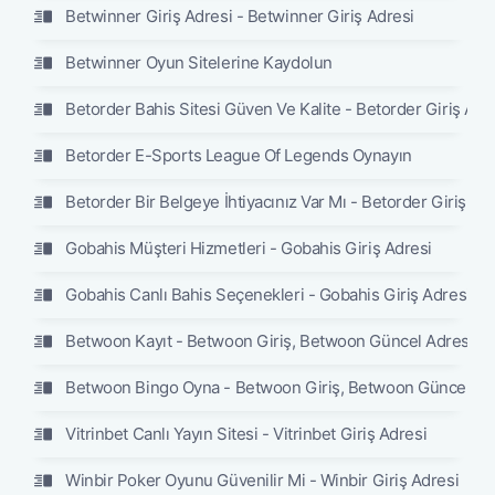
Betwinner Giriş Adresi - Betwinner Giriş Adresi
Betwinner Oyun Sitelerine Kaydolun
Betorder Bahis Sitesi Güven Ve Kalite - Betorder Giriş Adr
Betorder E-Sports League Of Legends Oynayın
Betorder Bir Belgeye İhtiyacınız Var Mı - Betorder Giriş Ad
Gobahis Müşteri Hizmetleri - Gobahis Giriş Adresi
Gobahis Canlı Bahis Seçenekleri - Gobahis Giriş Adresi
Betwoon Kayıt - Betwoon Giriş, Betwoon Güncel Adresi
Betwoon Bingo Oyna - Betwoon Giriş, Betwoon Güncel Ad
Vitrinbet Canlı Yayın Sitesi - Vitrinbet Giriş Adresi
Winbir Poker Oyunu Güvenilir Mi - Winbir Giriş Adresi