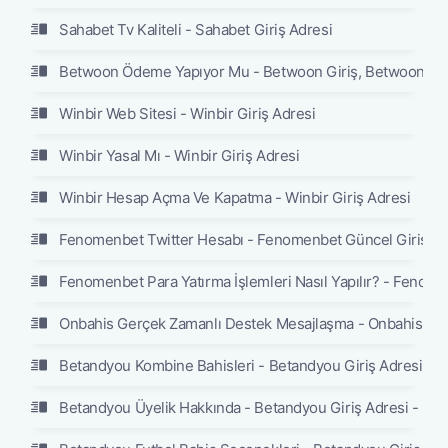
Sahabet Tv Kaliteli - Sahabet Giriş Adresi
Betwoon Ödeme Yapıyor Mu - Betwoon Giriş, Betwoon Gü
Winbir Web Sitesi - Winbir Giriş Adresi
Winbir Yasal Mı - Winbir Giriş Adresi
Winbir Hesap Açma Ve Kapatma - Winbir Giriş Adresi
Fenomenbet Twitter Hesabı - Fenomenbet Güncel Giriş Ad
Fenomenbet Para Yatırma İşlemleri Nasıl Yapılır? - Fenome
Onbahis Gerçek Zamanlı Destek Mesajlaşma - Onbahis Gir
Betandyou Kombine Bahisleri - Betandyou Giriş Adresi
Betandyou Üyelik Hakkında - Betandyou Giriş Adresi - Be