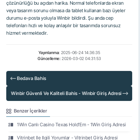
çözünürlüğü bu açıdan harika. Normal telefonlarda ekran
veya tasarım sorunu olmasa da tablet kullanan bazı üyeler
durumu e-posta yoluyla Winbir bildirdi. Şu anda cep
telefonları hızlı ve kolay anlaşılır bir tasarımda sorunsuz
hizmet vermektedir.
Yayınlanma:
2025-06-24 14:36:35
Güncelleme:
2026-03-02 04:31:53
Bedava Bahis
Winbir Güvenli Ve Kaliteli Bahis - Winbir Giriş Adresi
Benzer İçerikler
1Win Canlı Casino Texas Hold'Em - 1Win Giriş Adresi
Vitrinbet Ile Ilgili Yorumlar - Vitrinbet Giriş Adresi