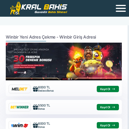
Winbir Yeni Adres Çekme - Winbir Giriş Adresi
6000 TL
Kayıt Ol
Bedava Bonus
5500 TL
Kayıt Ol
Bonus
6000 TL
Kayıt Ol
Bonus