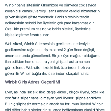
Winbir bahis sitesinin ülkemizde ve dünyada çok sayıda
kullanıcısı olması, verdiği lisans altında verdiği hizmetlerin
güvenilirliğini göstermektedir. Bahis sitesinin tercih
edilmesinin sebebi ise üyelerin çok para kazanmasıdır.
Özellikle premium casino ve bahis siteleri, üyelerine
kişiselleştirme fırsatı sunar.
Web sitesi, Winbir ödemesinin gecikmesi nedeniyle
gecikmesine rağmen, erişim adresi 2 gün önce değişti,
ancak sonunda güncellendi. Birçok üye mağdur olduğumu
ilan ettikten hemen sonra yeni giriş adresi tamamen
güncellendi. Web sitemizdeki link üzerinden hızlı ve
güvenilir Winbir bağlantısı üzerinden ulaşabilirsiniz.
Winbir Giriş Adresi Geçerli Mi
Evet, aslında, sık sık ilişki değişiklikleri, birçok üyeyi, özellikle
çok fazla süper bahsi olmayan yeni üyeleri şüphelendiriyor.
Bu hiç şüphesiz normaldir, ancak bu forumun üyeleri Winbir
gibi diğer bahis sitelerinin şu anda bağlantılarını olabildiğince