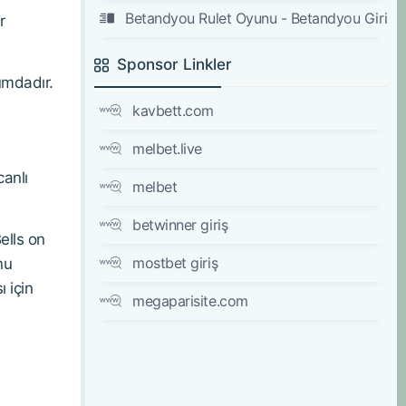
Betandyou Rulet Oyunu - Betandyou Giriş A
r
Sponsor Linkler
umdadır.
kavbett.com
melbet.live
canlı
melbet
betwinner giriş
ells on
mostbet giriş
nu
ı için
megaparisite.com