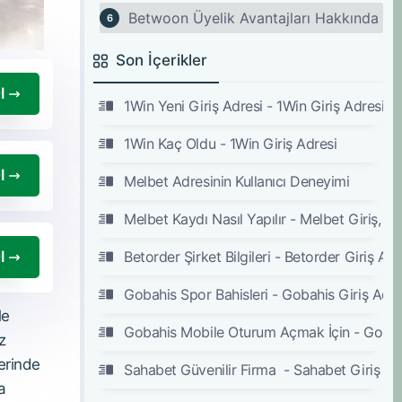
Betwoon Üyelik Avantajları Hakkında
Son İçerikler
l
1Win Yeni Giriş Adresi - 1Win Giriş Adresi Sl
1Win Kaç Oldu - 1Win Giriş Adresi
l
Melbet Adresinin Kullanıcı Deneyimi
Melbet Kaydı Nasıl Yapılır - Melbet Giriş, M
l
Betorder Şirket Bilgileri - Betorder Giriş Adr
Gobahis Spor Bahisleri - Gobahis Giriş Adre
le
Gobahis Mobile Oturum Açmak İçin - Gobahi
z
lerinde
Sahabet Güvenilir Firma - Sahabet Giriş Ad
a