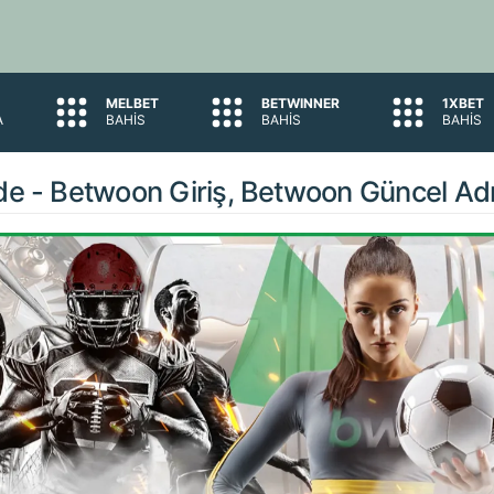
MELBET
BETWINNER
1XBET
A
BAHİS
BAHİS
BAHİS
e - Betwoon Giriş, Betwoon Güncel Adr