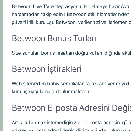
Betwoon Live TV entegrasyonu ile gelmeye hazır Avrup
harcamadan takip edin ! Betwoon etik hizmetlerinden ya
güvenilirlik kuruluşu Betwoon, verilerinizi ve ilerlemen
Betwoon Bonus Turları
Size sunulan bonus fırsatları doğru kullanıldığında akti
Betwoon İştirakleri
Web sitenizden bahis sendikalarına reklam vermeyi dü
kuruluş uygulamaları bulunmaktadır.
Betwoon E-posta Adresini Değiş
Artık kullanmak istemediğiniz bir e-posta adresini günc
ederek e-posta adresi değişikliği talebinde bulunmalıs