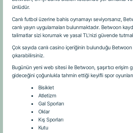
ünlüdür.
Canlı futbol üzerine bahis oynamayı seviyorsanız, Betwo
canlı yayın uygulamaları bulunmaktadır. Betwoon kay
talimatlar sizi korumak ve yasal TL’nizi güvende tutmak 
Çok sayıda canlı casino içeriğinin bulunduğu Betwoon si
çıkarabilirsiniz.
Bugünün yeni web sitesi ile Betwoon, şaşırtıcı erişim gü
gideceğini çoğunlukla tahmin ettiği keyifli spor oyunları
Bisiklet
Atletizm
Gal Sporları
Oklar
Kış Sporları
Kutu