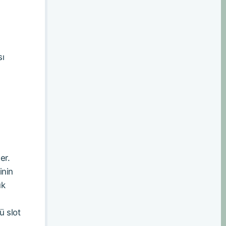
sı
er.
inin
ük
ü slot