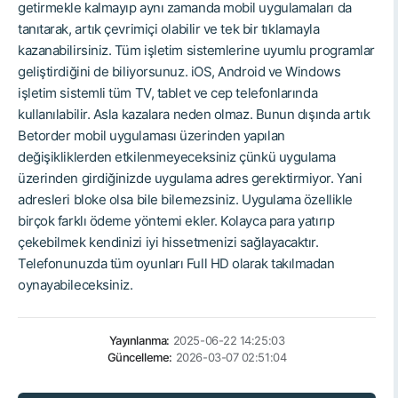
getirmekle kalmayıp aynı zamanda mobil uygulamaları da
tanıtarak, artık çevrimiçi olabilir ve tek bir tıklamayla
kazanabilirsiniz. Tüm işletim sistemlerine uyumlu programlar
geliştirdiğini de biliyorsunuz. iOS, Android ve Windows
işletim sistemli tüm TV, tablet ve cep telefonlarında
kullanılabilir. Asla kazalara neden olmaz. Bunun dışında artık
Betorder mobil uygulaması üzerinden yapılan
değişikliklerden etkilenmeyeceksiniz çünkü uygulama
üzerinden girdiğinizde uygulama adres gerektirmiyor. Yani
adresleri bloke olsa bile bilemezsiniz. Uygulama özellikle
birçok farklı ödeme yöntemi ekler. Kolayca para yatırıp
çekebilmek kendinizi iyi hissetmenizi sağlayacaktır.
Telefonunuzda tüm oyunları Full HD olarak takılmadan
oynayabileceksiniz.
Yayınlanma:
2025-06-22 14:25:03
Güncelleme:
2026-03-07 02:51:04