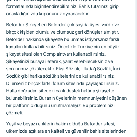
formatlarında biçimlendirebilirsiniz. Bahis tutarınızı girip
onayladığınızda kuponunuz oynanacaktır
Betorder Şikayetleri Betorder çok sayıda üyesi vardır ve
birçok kişiden olumlu ve olumsuz geri dönüşler almıştır.
Betorder hakkında şikayette bulunmak istiyorsanız farklı
kanalları kullanabilirsiniz. Öncelikle Türkiye’nin en büyük
şikayet sitesi olan Complaintvar’ı kullanabilirsiniz.
Şikayetinizi buraya ileterek, yanıt verebileceksiniz ve
sorununuz çözülecektir. Ekşi Sözlük, Uludağ Sözlük, İnci
Sözlük gibi harika sözlük sitelerini de kullanabilirsiniz.
Dilerseniz birçok farklı forum sitesinde paylaşabilirsiniz.
Hatta doğrudan sitedeki canlı destek hattına şikayette
bulunabilirsiniz. Buranın üyelerinin memnuniyetini düşünen
bir platform olduğunu unutmamalıyız. Bu probleminizi
çözmeli.
Yeşil ve beyaz renklerin hakim olduğu Betorder sitesi,
ülkemizde açık ara en kaliteli ve güvenilir bahis sitelerinden