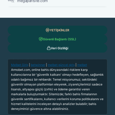
megaparisite.com
YETİŞKİNLER
Güvenli Bağlantı (SSL)
Veri Gizliliği
Melbet Giriş
|
betwinner
|
melbet güncel giriş
|
melbet
Armobet.com, online bahis dünyasındaki risklere karşı
kullanıcılarına bir 'güvenlik kalkanı' olmayı hedefleyen, sağlamlık
odaklı bağımsız bir rehberdir. Temel misyonumuz; sektördeki
güvenilir olmayan platformları eleyerek, ziyaretçilerimizi sadece
lisanslı, altyapısı güçlü (zırhlı) ve ödeme garantisi veren
markalarla buluşturmaktır. Sitemizde; farklı bahis firmalarının
güvenlik sertifikalarını, kullanıcı verilerini koruma politikalarını ve
hizmet kalitelerini inceleyen detaylı analizler bulabilir; bahis
deneyiminizi güvence altına alabilirsiniz.