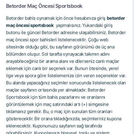
Betorder Maç Öncesi Sportsbook
Betorder bahis oynamak için önce hesabınıza giriş
betorder
maç öncesi sportsbook
yapmalısınız. Yukarıdaki giriş
butonu ile güncel Betorder adresine ulaşabilirsiniz. Betorder
maç öncesi spor bahisleri listelenecektir. Çoğu web
sitesinde olduğu gibi, bu sayfanın görünümü de üç ana
bölümden oluşur. Sol tarafta oynayacak takımın adını
arayabileceğiniz bir arama alanı ve dilerseniz canlı maçlar
eklemek için canlı bir seçenek var. Bunun ötesinde, yerel
lige veya spora göre listelemenize izin veren seçenekler var.
Bu alanda yapacağınız seçimler sonucunda listelenecek olan
maçlar sayfanın ortasında yer almaktadır. Betorder
Sportsbook için tüm bahis pazarlarını ve oranlarını
görüntülemek için maç satırındaki artı (+) simgesine
tıklamanız gerekir. Bu, o maç için sunulan tüm oranları
gösterecektir. Bir orana tıkladığınızda, seçimleriniz kupona
eklenecektir. Kuponunuzu sayfanın sağ tarafında
görebilirsiniz. Kuponlarınızı bireysel, toplu ve sistem