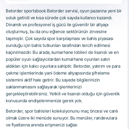
Betorder sportsbook Betorder servisi, oyun pazarına yeni bir
soluk getirdi ve kısa sürede çok sayıda kullanıcı kazandı.
Dinamik ve profesyonel iş gücü ile güvenilir bir altyapı
oluşturmuş, bu da onu eğlence sektörünün zirvesine
taşımıştır. Çok sayıda spor karşılaşması ve bahis piyasası
sunduğu için bahis tutkunları tarafından tercih edilmesi
kaçınılmazdır. Bu arada, kumarhane lobileri de lisanslı ve en
popüler oyun sağlayıcılardan kumarhane oyunları satın
aldıkları için kalıcı oyunlara sahiptir. Betorder, yatırım ve para
çekme işlemlerinde yani ödeme altyapısında şifreleme
sistemini aktif hale getirir. Bu sayede bilgilerinizin
saklanmamasını sağlayarak işlemlerinizi
gerçekleştirebilirsiniz. Yetkili ve lisanslı olduğu için güvenlik
konusunda endişelenmenize gerek yok.
Betorder, spor bahisleri koleksiyonunu maç öncesi ve canlı
olmak üzere iki menüde sunuyor. Bu menüler, randevulara
ve fiyatlarına anında erişmenizi sağlar.