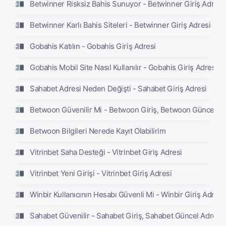
Betwinner Risksiz Bahis Sunuyor - Betwinner Giriş Adresi
Betwinner Karlı Bahis Siteleri - Betwinner Giriş Adresi
Gobahis Katılın - Gobahis Giriş Adresi
Gobahis Mobil Site Nasıl Kullanılır - Gobahis Giriş Adresi
Sahabet Adresi Neden Değişti - Sahabet Giriş Adresi
Betwoon Güvenilir Mi - Betwoon Giriş, Betwoon Güncel Ad
Betwoon Bilgileri Nerede Kayıt Olabilirim
Vitrinbet Saha Desteği - Vitrinbet Giriş Adresi
Vitrinbet Yeni Girişi - Vitrinbet Giriş Adresi
Winbir Kullanıcının Hesabı Güvenli Mi - Winbir Giriş Adresi
Sahabet Güvenilir - Sahabet Giriş, Sahabet Güncel Adresi