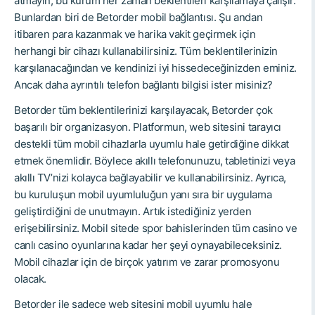
atmayın, bu kurum her zaman beklentileri karşılamaya çalışır.
Bunlardan biri de Betorder mobil bağlantısı. Şu andan
itibaren para kazanmak ve harika vakit geçirmek için
herhangi bir cihazı kullanabilirsiniz. Tüm beklentilerinizin
karşılanacağından ve kendinizi iyi hissedeceğinizden eminiz.
Ancak daha ayrıntılı telefon bağlantı bilgisi ister misiniz?
Betorder tüm beklentilerinizi karşılayacak, Betorder çok
başarılı bir organizasyon. Platformun, web sitesini tarayıcı
destekli tüm mobil cihazlarla uyumlu hale getirdiğine dikkat
etmek önemlidir. Böylece akıllı telefonunuzu, tabletinizi veya
akıllı TV’nizi kolayca bağlayabilir ve kullanabilirsiniz. Ayrıca,
bu kuruluşun mobil uyumluluğun yanı sıra bir uygulama
geliştirdiğini de unutmayın. Artık istediğiniz yerden
erişebilirsiniz. Mobil sitede spor bahislerinden tüm casino ve
canlı casino oyunlarına kadar her şeyi oynayabileceksiniz.
Mobil cihazlar için de birçok yatırım ve zarar promosyonu
olacak.
Betorder ile sadece web sitesini mobil uyumlu hale