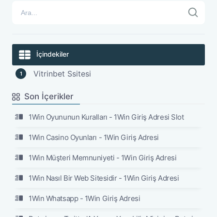
İçindekiler
Vitrinbet Ssitesi
Son İçerikler
1Win Oyununun Kuralları - 1Win Giriş Adresi Slot
1Win Casino Oyunları - 1Win Giriş Adresi
1Win Müşteri Memnuniyeti - 1Win Giriş Adresi
1Win Nasıl Bir Web Sitesidir - 1Win Giriş Adresi
1Win Whatsapp - 1Win Giriş Adresi