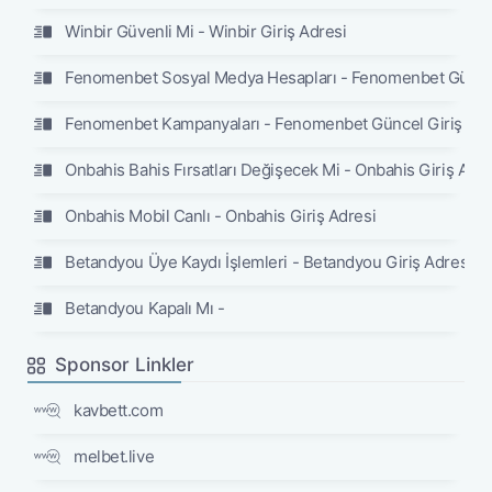
Winbir Güvenli Mi - Winbir Giriş Adresi
Fenomenbet Sosyal Medya Hesapları - Fenomenbet Güncel
Fenomenbet Kampanyaları - Fenomenbet Güncel Giriş Adr
Onbahis Bahis Fırsatları Değişecek Mi - Onbahis Giriş Adre
Onbahis Mobil Canlı - Onbahis Giriş Adresi
Betandyou Üye Kaydı İşlemleri - Betandyou Giriş Adresi
Betandyou Kapalı Mı -
Sponsor Linkler
kavbett.com
melbet.live