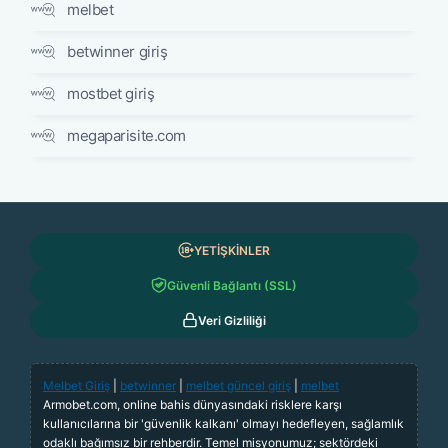
melbet
betwinner giriş
mostbet giriş
megaparisite.com
YETİŞKİNLER
Güvenli Bağlantı (SSL)
Veri Gizliliği
Melbet Giriş
|
betwinner
|
melbet güncel giriş
|
melbet
Armobet.com, online bahis dünyasındaki risklere karşı
kullanıcılarına bir 'güvenlik kalkanı' olmayı hedefleyen, sağlamlık
odaklı bağımsız bir rehberdir. Temel misyonumuz; sektördeki