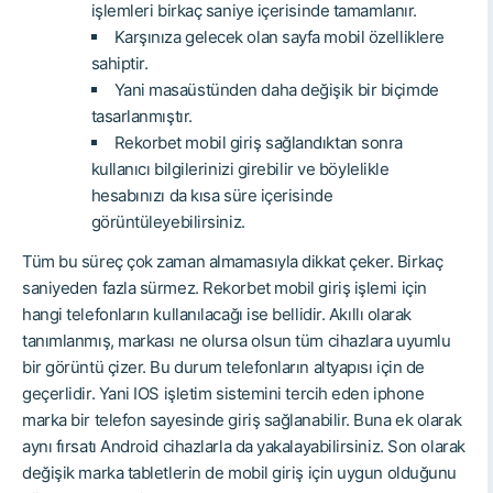
işlemleri birkaç saniye içerisinde tamamlanır.
Karşınıza gelecek olan sayfa mobil özelliklere
sahiptir.
Yani masaüstünden daha değişik bir biçimde
tasarlanmıştır.
Rekorbet mobil giriş sağlandıktan sonra
kullanıcı bilgilerinizi girebilir ve böylelikle
hesabınızı da kısa süre içerisinde
görüntüleyebilirsiniz.
Tüm bu süreç çok zaman almamasıyla dikkat çeker. Birkaç
saniyeden fazla sürmez. Rekorbet mobil giriş işlemi için
hangi telefonların kullanılacağı ise bellidir. Akıllı olarak
tanımlanmış, markası ne olursa olsun tüm cihazlara uyumlu
bir görüntü çizer. Bu durum telefonların altyapısı için de
geçerlidir. Yani IOS işletim sistemini tercih eden iphone
marka bir telefon sayesinde giriş sağlanabilir. Buna ek olarak
aynı fırsatı Android cihazlarla da yakalayabilirsiniz. Son olarak
değişik marka tabletlerin de mobil giriş için uygun olduğunu