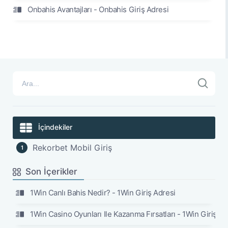
Onbahis Avantajları - Onbahis Giriş Adresi
İçindekiler
Rekorbet Mobil Giriş
Son İçerikler
1Win Canlı Bahis Nedir? - 1Win Giriş Adresi
1Win Casino Oyunları Ile Kazanma Fırsatları - 1Win Giriş Ad