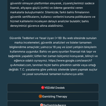
güvenilir olmayan platformları eleyerek, ziyaretçilerimizi sadece
lisanslı, altyapısı güçlü (zırhlı) ve ödeme garantisi veren
markalarla buluşturmaktır. Sitemizde; farklı bahis firmalarının
güvenlik sertifikalarını, kullanıcı verilerini koruma politikalarını ve
hizmet kalitelerini inceleyen detaylı analizler bulabilir; bahis
deneyiminizi güvence altına alabilirsiniz.
Güvenlik Tedbirleri ve Yasal Uyarı (+18): Bu web sitesinde sunulan
marka incelemeleri, güvenlik analizleri ve listeler tamamen
bilgilendirme amaçlıdır; yalnızca 18 yaş ve üzeri yetişkin bireylerin
kullanımına uygundur. Bahis ve şans oyunları finansal risk taşır ve
bağımlılık yapabilir; lütfen her zaman bütçenizi koruyarak, bilinçli ve
eğlence odaklı oynayınız. https://www.google.com/search?
q=Armobet.com, tanıtılan hiçbir bahis şirketinin sahibi veya ortağı
değildir. T.C. yasalarına göre yetkisiz sitelerde işlem yapmak suçtur
ve yasal sorumluluk tamamen kullanıcıya aittir.
YEDAM Destek
Gambling Therapy
BeGambleAware