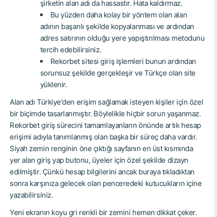
şirketin alan adı da hassastır. Hata kaldırmaz.
Bu yüzden daha kolay bir yöntem olan alan
adının başarılı şekilde kopyalanması ve ardından
adres satırının olduğu yere yapıştırılması metodunu
tercih edebilirsiniz.
Rekorbet sitesi giriş işlemleri bunun ardından
sorunsuz şekilde gerçekleşir ve Türkçe olan site
yüklenir.
Alan adı Türkiye'den erişim sağlamak isteyen kişiler için özel
bir biçimde tasarlanmıştır. Böylelikle hiçbir sorun yaşanmaz.
Rekorbet giriş sürecini tamamlayanların önünde artık hesap
erişimi adıyla tanımlanmış olan başka bir süreç daha vardır.
Siyah zemin renginin öne çıktığı sayfanın en üst kısmında
yer alan giriş yap butonu, üyeler için özel şekilde dizayn
edilmiştir. Çünkü hesap bilgilerini ancak buraya tıkladıktan
sonra karşınıza gelecek olan penceredeki kutucukların içine
yazabilirsiniz.
Yeni ekranın koyu gri renkli bir zemini hemen dikkat çeker.