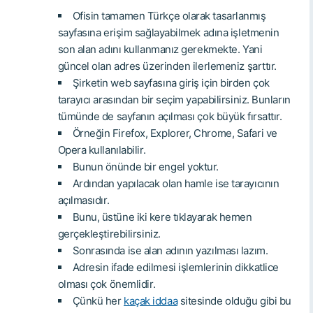
Ofisin tamamen Türkçe olarak tasarlanmış
sayfasına erişim sağlayabilmek adına işletmenin
son alan adını kullanmanız gerekmekte. Yani
güncel olan adres üzerinden ilerlemeniz şarttır.
Şirketin web sayfasına giriş için birden çok
tarayıcı arasından bir seçim yapabilirsiniz. Bunların
tümünde de sayfanın açılması çok büyük fırsattır.
Örneğin Firefox, Explorer, Chrome, Safari ve
Opera kullanılabilir.
Bunun önünde bir engel yoktur.
Ardından yapılacak olan hamle ise tarayıcının
açılmasıdır.
Bunu, üstüne iki kere tıklayarak hemen
gerçekleştirebilirsiniz.
Sonrasında ise alan adının yazılması lazım.
Adresin ifade edilmesi işlemlerinin dikkatlice
olması çok önemlidir.
Çünkü her
kaçak iddaa
sitesinde olduğu gibi bu