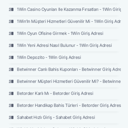
1Win Casino Oyunları Ile Kazanma Fırsatları - 1Win Giriş Ad
1Win'In Müşteri Hizmetleri Güvenilir Mi - 1Win Giriş Adresi
1Win Oyun Ofisine Girmek - 1Win Giriş Adresi
1Win Yeni Adresi Nasıl Bulunur - 1Win Giriş Adresi
1Win Depozito - 1Win Giriş Adresi
Betwinner Canlı Bahis Kuponları - Betwinner Giriş Adresi
Betwinner Müşteri Hizmetleri Güvenilir Mi? - Betwinner Gi
Betorder Karlı Mı - Betorder Giriş Adresi
Betorder Handikap Bahis Türleri - Betorder Giriş Adresi
Sahabet Hızlı Giriş - Sahabet Giriş Adresi