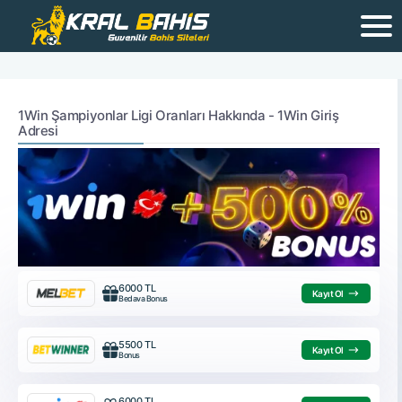
1Win Şampiyonlar Ligi Oranları Hakkında - 1Win Giriş
Adresi
6000 TL
Kayıt Ol
Bedava Bonus
5500 TL
Kayıt Ol
Bonus
6000 TL