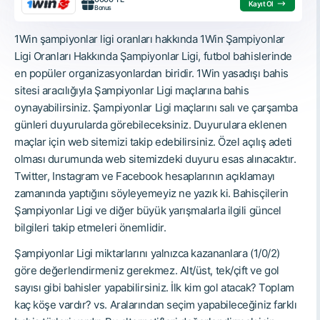
Kayıt Ol
Bonus
1Win şampiyonlar ligi oranları hakkında 1Win Şampiyonlar
Ligi Oranları Hakkında Şampiyonlar Ligi, futbol bahislerinde
en popüler organizasyonlardan biridir. 1Win yasadışı bahis
sitesi aracılığıyla Şampiyonlar Ligi maçlarına bahis
oynayabilirsiniz. Şampiyonlar Ligi maçlarını salı ve çarşamba
günleri duyurularda görebileceksiniz. Duyurulara eklenen
maçlar için web sitemizi takip edebilirsiniz. Özel açılış adeti
olması durumunda web sitemizdeki duyuru esas alınacaktır.
Twitter, Instagram ve Facebook hesaplarının açıklamayı
zamanında yaptığını söyleyemeyiz ne yazık ki. Bahisçilerin
Şampiyonlar Ligi ve diğer büyük yarışmalarla ilgili güncel
bilgileri takip etmeleri önemlidir.
Şampiyonlar Ligi miktarlarını yalnızca kazananlara (1/0/2)
göre değerlendirmeniz gerekmez. Alt/üst, tek/çift ve gol
sayısı gibi bahisler yapabilirsiniz. İlk kim gol atacak? Toplam
kaç köşe vardır? vs. Aralarından seçim yapabileceğiniz farklı