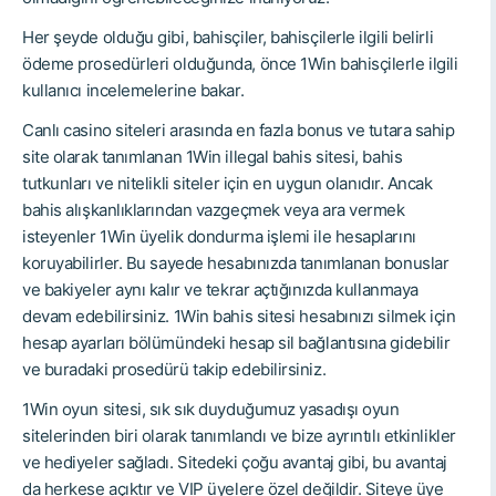
Her şeyde olduğu gibi, bahisçiler, bahisçilerle ilgili belirli
ödeme prosedürleri olduğunda, önce 1Win bahisçilerle ilgili
kullanıcı incelemelerine bakar.
Canlı casino siteleri arasında en fazla bonus ve tutara sahip
site olarak tanımlanan 1Win illegal bahis sitesi, bahis
tutkunları ve nitelikli siteler için en uygun olanıdır. Ancak
bahis alışkanlıklarından vazgeçmek veya ara vermek
isteyenler 1Win üyelik dondurma işlemi ile hesaplarını
koruyabilirler. Bu sayede hesabınızda tanımlanan bonuslar
ve bakiyeler aynı kalır ve tekrar açtığınızda kullanmaya
devam edebilirsiniz. 1Win bahis sitesi hesabınızı silmek için
hesap ayarları bölümündeki hesap sil bağlantısına gidebilir
ve buradaki prosedürü takip edebilirsiniz.
1Win oyun sitesi, sık sık duyduğumuz yasadışı oyun
sitelerinden biri olarak tanımlandı ve bize ayrıntılı etkinlikler
ve hediyeler sağladı. Sitedeki çoğu avantaj gibi, bu avantaj
da herkese açıktır ve VIP üyelere özel değildir. Siteye üye