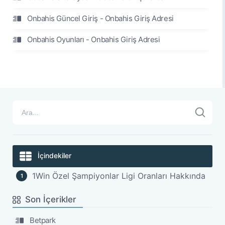
Onbahis Güncel Giriş - Onbahis Giriş Adresi
Onbahis Oyunları - Onbahis Giriş Adresi
İçindekiler
1Win Özel Şampiyonlar Ligi Oranları Hakkında
Son İçerikler
Betpark