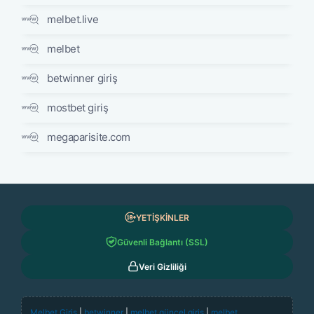
melbet.live
melbet
betwinner giriş
mostbet giriş
megaparisite.com
YETİŞKİNLER
Güvenli Bağlantı (SSL)
Veri Gizliliği
Melbet Giriş
|
betwinner
|
melbet güncel giriş
|
melbet