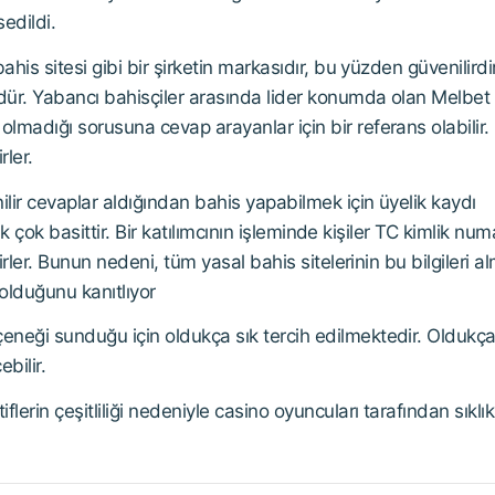
sedildi.
his sitesi gibi bir şirketin markasıdır, bu yüzden güvenilirdi
üdür. Yabancı bahisçiler arasında lider konumda olan Melbet
olmadığı sorusuna cevap arayanlar için bir referans olabilir.
rler.
lir cevaplar aldığından bahis yapabilmek için üyelik kaydı
ak çok basittir. Bir katılımcının işleminde kişiler TC kimlik nu
irler. Bunun nedeni, tüm yasal bahis sitelerinin bu bilgileri a
 olduğunu kanıtlıyor
eneği sunduğu için oldukça sık tercih edilmektedir. Oldukça
bilir.
erin çeşitliliği nedeniyle casino oyuncuları tarafından sıklık