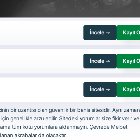
İncele
Kayıt O
İncele
Kayıt O
İncele
Kayıt O
inin bir uzantısı olan güvenilir bir bahis sitesidir. Aynı zama
n genellikle arzu edilir. Sitedeki yorumlar size fikir verir v
r, ama tüm kötü yorumlara aldanmayın. Çevrede Melbet
llanan akrabalar da olacaktır.