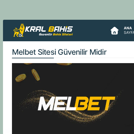
ANA
SAYF
Melbet Sitesi Güvenilir Midir