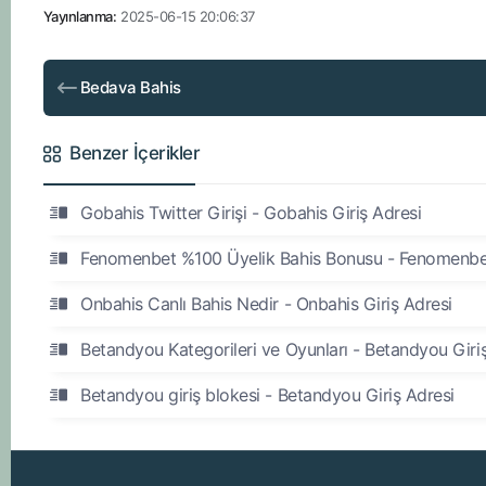
Yayınlanma:
2025-06-15 20:06:37
Bedava Bahis
Benzer İçerikler
Gobahis Twitter Girişi - Gobahis Giriş Adresi
Fenomenbet %100 Üyelik Bahis Bonusu - Fenomenbet
Onbahis Canlı Bahis Nedir - Onbahis Giriş Adresi
Betandyou Kategorileri ve Oyunları - Betandyou Giri
Betandyou giriş blokesi - Betandyou Giriş Adresi