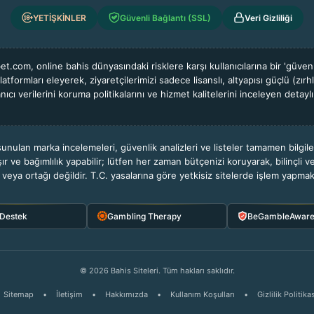
YETİŞKİNLER
Güvenli Bağlantı (SSL)
Veri Gizliliği
.com, online bahis dünyasındaki risklere karşı kullanıcılarına bir 'güvenl
ormları eleyerek, ziyaretçilerimizi sadece lisanslı, altyapısı güçlü (zır
lanıcı verilerini koruma politikalarını ve hizmet kalitelerini inceleyen detay
unulan marka incelemeleri, güvenlik analizleri ve listeler tamamen bilgilen
şır ve bağımlılık yapabilir; lütfen her zaman bütçenizi koruyarak, bilinç
 veya ortağı değildir. T.C. yasalarına göre yetkisiz sitelerde işlem yapma
Destek
Gambling Therapy
BeGambleAwar
© 2026 Bahis Siteleri. Tüm hakları saklıdır.
Sitemap
•
İletişim
•
Hakkımızda
•
Kullanım Koşulları
•
Gizlilik Politikas