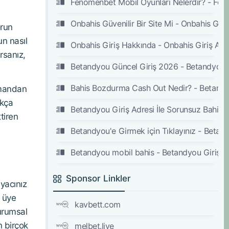
Fenomenbet Mobil Oyunları Nelerdir? - Fen
Onbahis Güvenilir Bir Site Mi - Onbahis Giri
orun
un nasıl
Onbahis Giriş Hakkında - Onbahis Giriş Adr
rsanız,
Betandyou Güncel Giriş 2026 - Betandyou G
Bahis Bozdurma Cash Out Nedir? - Betandy
zamandan
ukça
Betandyou Giriş Adresi İle Sorunsuz Bahis -
tiren
Betandyou'e Girmek için Tıklayınız - Betand
Betandyou mobil bahis - Betandyou Giriş A
Sponsor Linkler
iyacınız
k üye
kavbett.com
kurumsal
n birçok
melbet.live