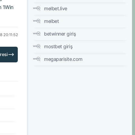
an 1Win
melbet.live
melbet
betwinner giriş
8 20:11:52
mostbet giriş
resi
megaparisite.com