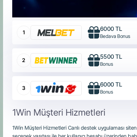
6000 TL
1
Bedava Bonus
5500 TL
2
Bonus
6000 TL
3
Bonus
1Win Müşteri Hizmetleri
1Win Müşteri Hizmetleri Canlı destek uygulaması sitenin
seçenek vasıtası ile her kullanıcı hesabı üzerinden b