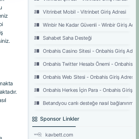
u
Vitrinbet Mobil - Vitrinbet Giriş Adresi
eniz
bi
Winbir Ne Kadar Güvenli - Winbir Giriş Adre
iş
Sahabet Saha Desteği
iniz.
Onbahis Casino Sitesi - Onbahis Giriş Adres
Onbahis Twitter Hesabı Önemi - Onbahis Gir
Onbahis Web Sitesi - Onbahis Giriş Adresi
nmakta
Onbahis Herkes İçin Para - Onbahis Giriş Ad
aktadır.
sıl
Betandyou canlı desteğe nasıl bağlanırım -
Sponsor Linkler
i
kavbett.com
e