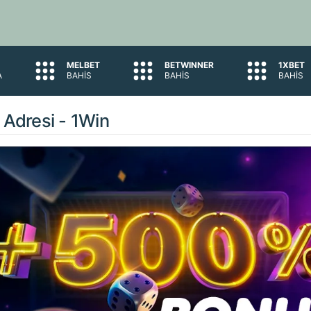
MELBET
BETWINNER
1XBET
A
BAHİS
BAHİS
BAHİS
 Adresi - 1Win