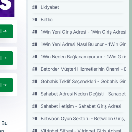
Lidyabet
Betlio
l
1Win Yeni Giriş Adresi - 1Win Giriş Adresi Sl
1Win Yeni Adresi Nasıl Bulunur - 1Win Giriş 
1Win Neden Bağlanamıyorum - 1Win Giriş A
l
Betorder Müşteri Hizmetlerinin Önemi - Beto
Gobahis Teklif Seçenekleri - Gobahis Giriş 
l
Sahabet Adresi Neden Değişti - Sahabet Gir
Sahabet İletişim - Sahabet Giriş Adresi
Betwoon Oyun Sektörü - Betwoon Giriş, Be
. Bu
Vitrinbet Şifresi - Vitrinbet Giriş Adresi
en