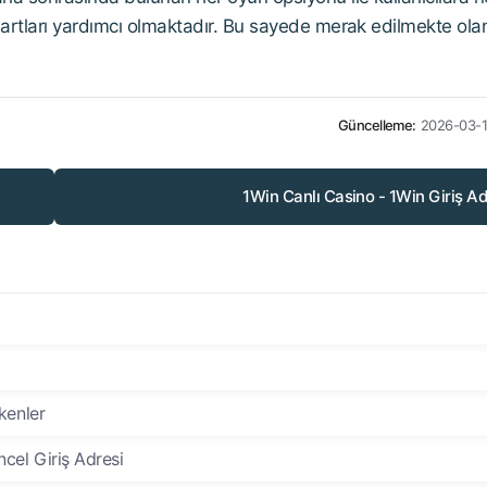
m şartları yardımcı olmaktadır. Bu sayede merak edilmekte ol
Güncelleme:
2026-03-1
1Win Canlı Casino - 1Win Giriş Ad
kenler
el Giriş Adresi