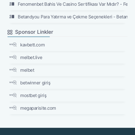
Fenomenbet Bahis Ve Casino Sertifikası Var Mıdır? - Feno
Betandyou Para Yatırma ve Çekme Seçenekleri - Betandyo
Sponsor Linkler
kavbett.com
melbet.live
melbet
betwinner giriş
mostbet giriş
megaparisite.com