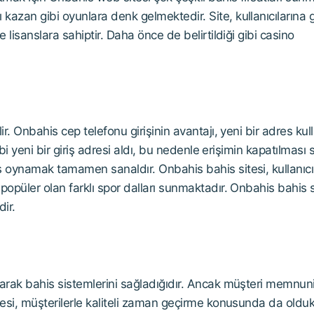
kazan gibi oyunlara denk gelmektedir. Site, kullanıcılarına
 lisanslara sahiptir. Daha önce de belirtildiği gibi casino
ir. Onbahis cep telefonu girişinin avantajı, yeni bir adres ku
ibi yeni bir giriş adresi aldı, bu nedenle erişimin kapatılması
s oynamak tamamen sanaldır. Onbahis bahis sitesi, kullanıcı
popüler olan farklı spor dalları sunmaktadır. Onbahis bahis s
dir.
larak bahis sistemlerini sağladığıdır. Ancak müşteri memnuni
itesi, müşterilerle kaliteli zaman geçirme konusunda da oldu