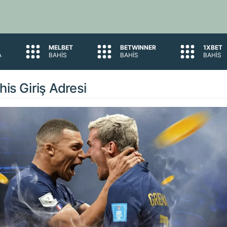
MELBET
BETWINNER
1XBET
A
BAHİS
BAHİS
BAHİS
s Giriş Adresi