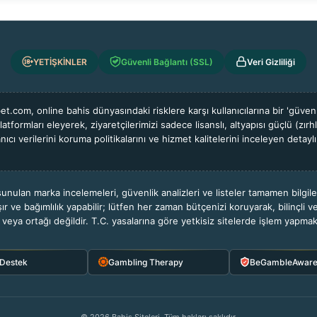
YETİŞKİNLER
Güvenli Bağlantı (SSL)
Veri Gizliliği
.com, online bahis dünyasındaki risklere karşı kullanıcılarına bir 'güvenl
ormları eleyerek, ziyaretçilerimizi sadece lisanslı, altyapısı güçlü (zır
lanıcı verilerini koruma politikalarını ve hizmet kalitelerini inceleyen detay
unulan marka incelemeleri, güvenlik analizleri ve listeler tamamen bilgilen
şır ve bağımlılık yapabilir; lütfen her zaman bütçenizi koruyarak, bilinç
 veya ortağı değildir. T.C. yasalarına göre yetkisiz sitelerde işlem yapma
Destek
Gambling Therapy
BeGambleAwar
© 2026 Bahis Siteleri. Tüm hakları saklıdır.