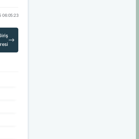
 06:05:23
iriş
resi