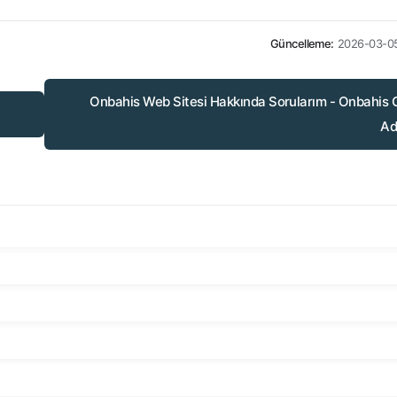
Güncelleme:
2026-03-05
Onbahis Web Sitesi Hakkında Sorularım - Onbahis G
Ad