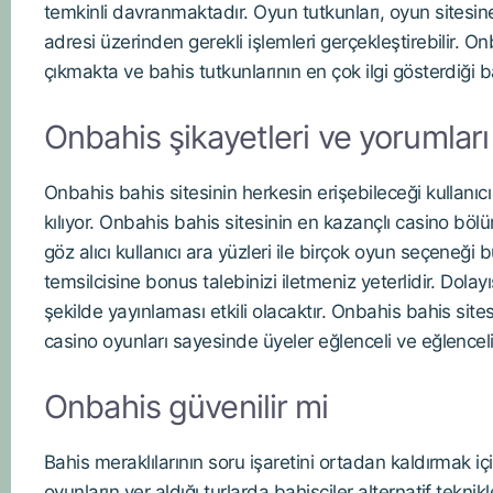
temkinli davranmaktadır. Oyun tutkunları, oyun sitesine
adresi üzerinden gerekli işlemleri gerçekleştirebilir. O
çıkmakta ve bahis tutkunlarının en çok ilgi gösterdiği ba
Onbahis şikayetleri ve yorumları
Onbahis bahis sitesinin herkesin erişebileceği kullanıc
kılıyor. Onbahis bahis sitesinin en kazançlı casino bö
göz alıcı kullanıcı ara yüzleri ile birçok oyun seçeneğ
temsilcisine bonus talebinizi iletmeniz yeterlidir. Dolayı
şekilde yayınlaması etkili olacaktır. Onbahis bahis sit
casino oyunları sayesinde üyeler eğlenceli ve eğlenceli
Onbahis güvenilir mi
Bahis meraklılarının soru işaretini ortadan kaldırmak için
oyunların yer aldığı turlarda bahisçiler alternatif tekni