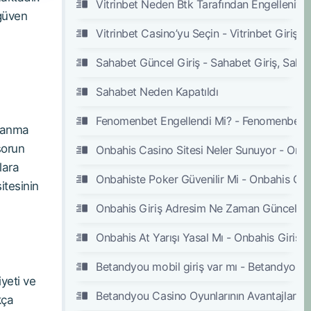
Vitrinbet Neden Btk Tarafından Engelleniyor 
 güven
Vitrinbet Casino’yu Seçin - Vitrinbet Giriş A
Sahabet Güncel Giriş - Sahabet Giriş, Saha
Sahabet Neden Kapatıldı
Fenomenbet Engellendi Mi? - Fenomenbet G
llanma
 sorun
Onbahis Casino Sitesi Neler Sunuyor - Onba
lara
Onbahiste Poker Güvenilir Mi - Onbahis Giri
itesinin
Onbahis Giriş Adresim Ne Zaman Güncellen
Onbahis At Yarışı Yasal Mı - Onbahis Giriş A
Betandyou mobil giriş var mı - Betandyou Gi
yeti ve
Betandyou Casino Oyunlarının Avantajları -
kça