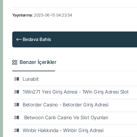
Yayınlanma:
2025-06-15 04:23:54
Bedava Bahis
Benzer İçerikler
Lunabit
1Win271 Yeni Giriş Adresi - 1Win Giriş Adresi Slot
Betorder Casino - Betorder Giriş Adresi
Betwoon Canlı Casino Ve Slot Oyunları
Winbir Hakkında - Winbir Giriş Adresi