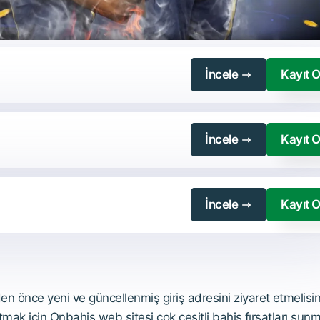
İncele
Kayıt O
İncele
Kayıt O
İncele
Kayıt O
önce yeni ve güncellenmiş giriş adresini ziyaret etmelisin
mak için Onbahis web sitesi çok çeşitli bahis fırsatları sunm