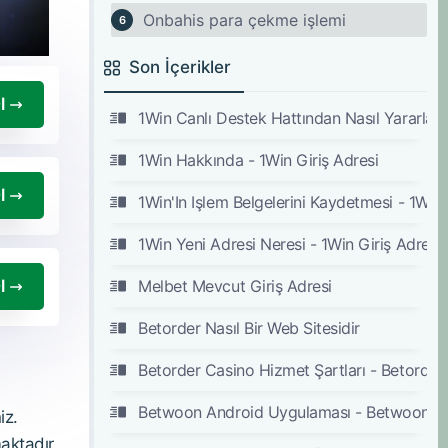
Onbahis para çekme işlemi
Son İçerikler
l
1Win Canlı Destek Hattından Nasıl Yararlanı
1Win Hakkında - 1Win Giriş Adresi
l
1Win'In Işlem Belgelerini Kaydetmesi - 1Win 
1Win Yeni Adresi Neresi - 1Win Giriş Adresi
l
Melbet Mevcut Giriş Adresi
Betorder Nasıl Bir Web Sitesidir
Betorder Casino Hizmet Şartları - Betorder 
Betwoon Android Uygulaması - Betwoon Gi
iz.
aktadır.