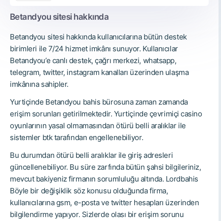
Betandyou sitesi hakkında
Betandyou sitesi hakkında kullanıcılarına bütün destek
birimleri ile 7/24 hizmet imkânı sunuyor. Kullanıcılar
Betandyou’e canlı destek, çağrı merkezi, whatsapp,
telegram, twitter, instagram kanalları üzerinden ulaşma
imkânına sahipler.
Yurtiçinde Betandyou bahis bürosuna zaman zamanda
erişim sorunları getirilmektedir. Yurtiçinde çevrimiçi casino
oyunlarının yasal olmamasından ötürü belli aralıklar ile
sistemler btk tarafından engellenebiliyor.
Bu durumdan ötürü belli aralıklar ile giriş adresleri
güncellenebiliyor. Bu süre zarfında bütün şahsi bilgileriniz,
mevcut bakiyeniz firmanın sorumluluğu altında. Lordbahis
Böyle bir değişiklik söz konusu olduğunda firma,
kullanıcılarına gsm, e-posta ve twitter hesapları üzerinden
bilgilendirme yapıyor. Sizlerde olası bir erişim sorunu