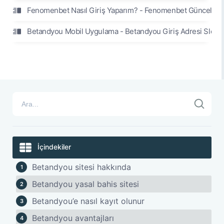
Fenomenbet Nasıl Giriş Yaparım? - Fenomenbet Güncel Gir
Betandyou Mobil Uygulama - Betandyou Giriş Adresi Slot
İçindekiler
Betandyou sitesi hakkında
Betandyou yasal bahis sitesi
Betandyou’e nasıl kayıt olunur
Betandyou avantajları