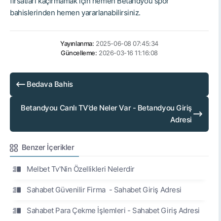
fırsatları kaçırmamak için hemen Betandyou spor
bahislerinden hemen yararlanabilirsiniz.
Yayınlanma:
2025-06-08 07:45:34
Güncelleme:
2026-03-16 11:16:08
Bedava Bahis
Betandyou Canlı TV’de Neler Var - Betandyou Giriş
Adresi
Benzer İçerikler
Melbet Tv'Nin Özellikleri Nelerdir
Sahabet Güvenilir Firma - Sahabet Giriş Adresi
Sahabet Para Çekme İşlemleri - Sahabet Giriş Adresi