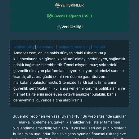
YETİŞKİNLER
Güvenli Bağlantı (SSL)
Veri Gizliliği
Melbet Giriş
|
betwinner
|
melbet güncel giriş
|
melbet
Armobet.com, online bahis dünyasındaki risklere karşı
kullanıcılarına bir 'güvenlik kalkanı' olmayı hedefleyen, sağlamlık
odaklı bağımsız bir rehberdir. Temel misyonumuz; sektördeki
güvenilir olmayan platformları eleyerek, ziyaretçilerimizi sadece
lisanslı, altyapısı güçlü (zırhlı) ve ödeme garantisi veren
markalarla buluşturmaktır. Sitemizde; farklı bahis firmalarının
güvenlik sertifikalarını, kullanıcı verilerini koruma politikalarını ve
hizmet kalitelerini inceleyen detaylı analizler bulabilir; bahis
deneyiminizi güvence altına alabilirsiniz.
Güvenlik Tedbirleri ve Yasal Uyarı (+18): Bu web sitesinde sunulan
marka incelemeleri, güvenlik analizleri ve listeler tamamen
bilgilendirme amaçlıdır; yalnızca 18 yaş ve üzeri yetişkin bireylerin
kullanımına uygundur. Bahis ve şans oyunları finansal risk taşır ve