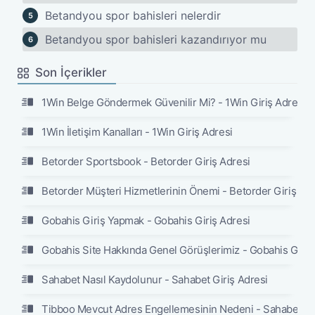
Betandyou spor bahisleri nelerdir
Betandyou spor bahisleri kazandırıyor mu
Son İçerikler
1Win Belge Göndermek Güvenilir Mi? - 1Win Giriş Adresi
1Win İletişim Kanalları - 1Win Giriş Adresi
Betorder Sportsbook - Betorder Giriş Adresi
Betorder Müşteri Hizmetlerinin Önemi - Betorder Giriş Adr
Gobahis Giriş Yapmak - Gobahis Giriş Adresi
Gobahis Site Hakkında Genel Görüşlerimiz - Gobahis Giriş
Sahabet Nasıl Kaydolunur - Sahabet Giriş Adresi
Tibboo Mevcut Adres Engellemesinin Nedeni - Sahabet Gir