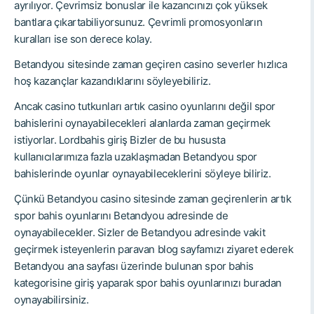
ayrılıyor. Çevrimsiz bonuslar ile kazancınızı çok yüksek
bantlara çıkartabiliyorsunuz. Çevrimli promosyonların
kuralları ise son derece kolay.
Betandyou sitesinde zaman geçiren casino severler hızlıca
hoş kazançlar kazandıklarını söyleyebiliriz.
Ancak casino tutkunları artık casino oyunlarını değil spor
bahislerini oynayabilecekleri alanlarda zaman geçirmek
istiyorlar. Lordbahis giriş Bizler de bu hususta
kullanıcılarımıza fazla uzaklaşmadan Betandyou spor
bahislerinde oyunlar oynayabileceklerini söyleye biliriz.
Çünkü Betandyou casino sitesinde zaman geçirenlerin artık
spor bahis oyunlarını Betandyou adresinde de
oynayabilecekler. Sizler de Betandyou adresinde vakit
geçirmek isteyenlerin paravan blog sayfamızı ziyaret ederek
Betandyou ana sayfası üzerinde bulunan spor bahis
kategorisine giriş yaparak spor bahis oyunlarınızı buradan
oynayabilirsiniz.