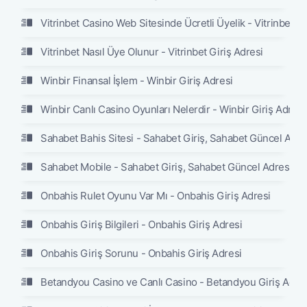
Vitrinbet Casino Web Sitesinde Ücretli Üyelik - Vitrinbet Gi
Vitrinbet Nasıl Üye Olunur - Vitrinbet Giriş Adresi
Winbir Finansal İşlem - Winbir Giriş Adresi
Winbir Canlı Casino Oyunları Nelerdir - Winbir Giriş Adresi
Sahabet Bahis Sitesi - Sahabet Giriş, Sahabet Güncel Adre
Sahabet Mobile - Sahabet Giriş, Sahabet Güncel Adresi
Onbahis Rulet Oyunu Var Mı - Onbahis Giriş Adresi
Onbahis Giriş Bilgileri - Onbahis Giriş Adresi
Onbahis Giriş Sorunu - Onbahis Giriş Adresi
Betandyou Casino ve Canlı Casino - Betandyou Giriş Adre