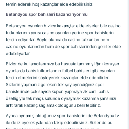
temin ederek hoş kazançlar elde edebilirsiniz.
Betandyou spor bahisleri kazandırıyor mu
Betandyou oyunları hızlıca kazançlar elde etseler bile casino
tutkunlarının yarısı casino oyunları yerine spor bahislerini
tercih ediyorlar. Böyle olunca da casino tutkunları hem
casino oyunlarından hem de spor bahislerinden gelirler elde
edebiliyorlar.
Bizler de kullanıcılarımıza bu hususta tanınmışlığını koruyan
oyunlarda bahis tutkunlarının futbol bahisleri gibi oyunları
tercih etmelerini söyleyerek kazançlar elde edebilirler.
Sizlerin yapmanız gereken tek şey oynadığınız spor
bahislerinde çok sayıda kupon yapmayarak canlı bahis
özelliğiyle tek maç usulünde oynayarak kazanma şansınızı
arttırarak kazanç sağlamak olduğunu belirtebiliriz.
Ayrıca oynamış olduğunuz spor bahislerini de Betandyou tv
ile de izleyerek yakından takip edebilirsiniz. Sizler de bu