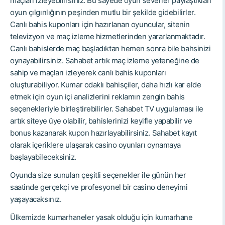
maçları izleyebilirsiniz. Bu sayede oyun severler paylaştıkları
oyun çılgınlığının peşinden mutlu bir şekilde gidebilirler.
Canlı bahis kuponları için hazırlanan oyuncular, sitenin
televizyon ve maç izleme hizmetlerinden yararlanmaktadır.
Canlı bahislerde maç başladıktan hemen sonra bile bahsinizi
oynayabilirsiniz. Sahabet artık maç izleme yeteneğine de
sahip ve maçları izleyerek canlı bahis kuponları
oluşturabiliyor. Kumar odaklı bahisçiler, daha hızlı kar elde
etmek için oyun içi analizlerini reklamın zengin bahis
seçenekleriyle birleştirebilirler. Sahabet TV uygulaması ile
artık siteye üye olabilir, bahislerinizi keyifle yapabilir ve
bonus kazanarak kupon hazırlayabilirsiniz. Sahabet kayıt
olarak içeriklere ulaşarak casino oyunları oynamaya
başlayabileceksiniz.
Oyunda size sunulan çeşitli seçenekler ile günün her
saatinde gerçekçi ve profesyonel bir casino deneyimi
yaşayacaksınız.
Ülkemizde kumarhaneler yasak olduğu için kumarhane