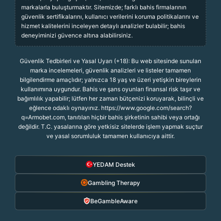
markalarla buluşturmaktır. Sitemizde; farklı bahis firmalarının
güvenlik sertifikalarını, kullanıcı verilerini koruma politikalarını ve
hizmet kalitelerini inceleyen detaylı analizler bulabilir; bahis
deneyiminizi güvence altına alabilirsiniz.
Güvenlik Tedbirleri ve Yasal Uyarı (+18): Bu web sitesinde sunulan
marka incelemeleri, güvenlik analizleri ve listeler tamamen
bilgilendirme amaçlıdır; yalnızca 18 yaş ve üzeri yetişkin bireylerin
kullanımına uygundur. Bahis ve şans oyunları finansal risk taşır ve
bağımlılık yapabilir; lütfen her zaman bütçenizi koruyarak, bilinçli ve
eğlence odaklı oynayınız. https://www.google.com/search?
q=Armobet.com, tanıtılan hiçbir bahis şirketinin sahibi veya ortağı
değildir. T.C. yasalarına göre yetkisiz sitelerde işlem yapmak suçtur
ve yasal sorumluluk tamamen kullanıcıya aittir.
YEDAM Destek
Gambling Therapy
BeGambleAware