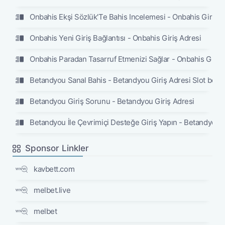
Onbahis Ekşi Sözlük'Te Bahis Incelemesi - Onbahis Giriş A
Onbahis Yeni Giriş Bağlantısı - Onbahis Giriş Adresi
Onbahis Paradan Tasarruf Etmenizi Sağlar - Onbahis Giriş 
Betandyou Sanal Bahis - Betandyou Giriş Adresi Slot bonu
Betandyou Giriş Sorunu - Betandyou Giriş Adresi
Betandyou İle Çevrimiçi Desteğe Giriş Yapın - Betandyou G
Sponsor Linkler
kavbett.com
melbet.live
melbet