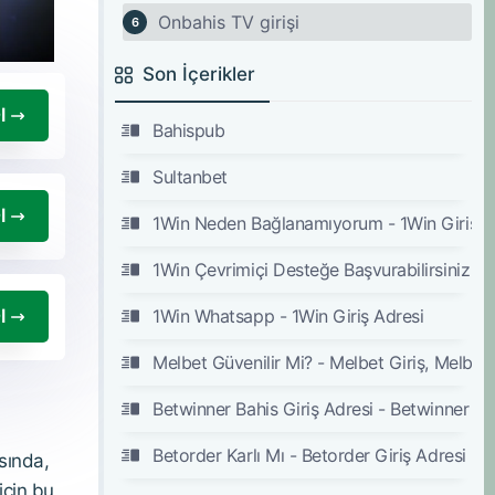
Onbahis TV girişi
Son İçerikler
l
Bahispub
Sultanbet
l
1Win Neden Bağlanamıyorum - 1Win Giriş A
1Win Çevrimiçi Desteğe Başvurabilirsiniz - 1
l
1Win Whatsapp - 1Win Giriş Adresi
Melbet Güvenilir Mi? - Melbet Giriş, Melbet
Betwinner Bahis Giriş Adresi - Betwinner Gir
Betorder Karlı Mı - Betorder Giriş Adresi
asında,
için bu