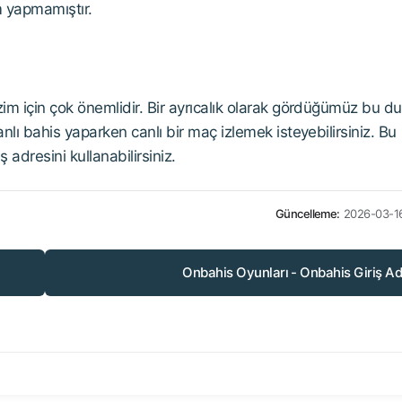
m yapmamıştır.
zim için çok önemlidir. Bir ayrıcalık olarak gördüğümüz bu d
nlı bahis yaparken canlı bir maç izlemek isteyebilirsiniz. Bu
adresini kullanabilirsiniz.
Güncelleme:
2026-03-1
Onbahis Oyunları - Onbahis Giriş Ad