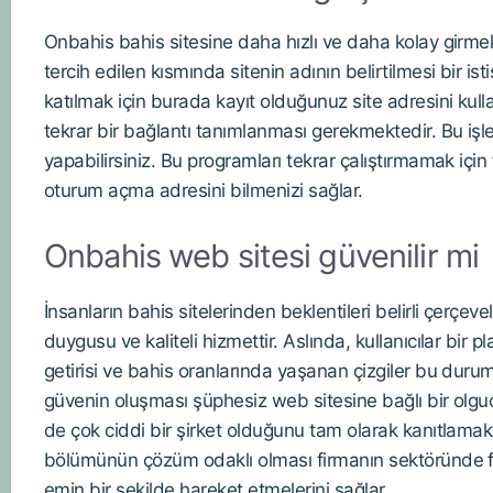
Onbahis bahis sitesine daha hızlı ve daha kolay girmek i
tercih edilen kısmında sitenin adının belirtilmesi bir ist
katılmak için burada kayıt olduğunuz site adresini kulla
tekrar bir bağlantı tanımlanması gerekmektedir. Bu işl
yapabilirsiniz. Bu programları tekrar çalıştırmamak içi
oturum açma adresini bilmenizi sağlar.
Onbahis web sitesi güvenilir mi
İnsanların bahis sitelerinden beklentileri belirli çerçev
duygusu ve kaliteli hizmettir. Aslında, kullanıcılar bir
getirisi ve bahis oranlarında yaşanan çizgiler bu durum
güvenin oluşması şüphesiz web sitesine bağlı bir olgud
de çok ciddi bir şirket olduğunu tam olarak kanıtlama
bölümünün çözüm odaklı olması firmanın sektöründe fark
emin bir şekilde hareket etmelerini sağlar.