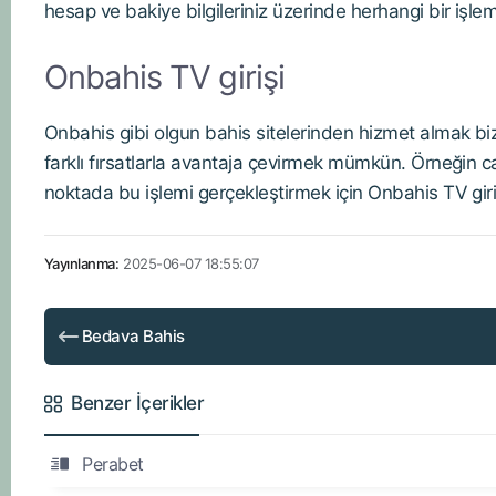
hesap ve bakiye bilgileriniz üzerinde herhangi bir işle
Onbahis TV girişi
Onbahis gibi olgun bahis sitelerinden hizmet almak bi
farklı fırsatlarla avantaja çevirmek mümkün. Örneğin ca
noktada bu işlemi gerçekleştirmek için Onbahis TV giriş 
Yayınlanma:
2025-06-07 18:55:07
Bedava Bahis
Benzer İçerikler
Perabet