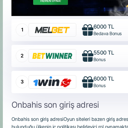
6000 TL
1
Bedava Bonus
5500 TL
2
Bonus
6000 TL
3
Bonus
Onbahis son giriş adresi
Onbahis son giriş adresiOyun siteleri bazen giriş adresl
bulunduğu ülkenin iç politikası belirleyici rol oynamak