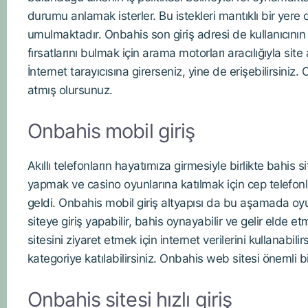
durumu anlamak isterler. Bu istekleri mantıklı bir yere 
umulmaktadır. Onbahis son giriş adresi de kullanıcının bi
fırsatlarını bulmak için arama motorları aracılığıyla site
İnternet tarayıcısına girerseniz, yine de erişebilirsin
atmış olursunuz.
Onbahis mobil giriş
Akıllı telefonların hayatımıza girmesiyle birlikte bahis
yapmak ve casino oyunlarına katılmak için cep telefonl
geldi. Onbahis mobil giriş altyapısı da bu aşamada oyu
siteye giriş yapabilir, bahis oynayabilir ve gelir elde etm
sitesini ziyaret etmek için internet verilerini kullanabi
kategoriye katılabilirsiniz. Onbahis web sitesi önemli
Onbahis sitesi hızlı giriş