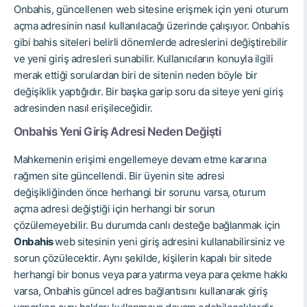
Onbahis, güncellenen web sitesine erişmek için yeni oturum
açma adresinin nasıl kullanılacağı üzerinde çalışıyor. Onbahis
gibi bahis siteleri belirli dönemlerde adreslerini değiştirebilir
ve yeni giriş adresleri sunabilir. Kullanıcıların konuyla ilgili
merak ettiği sorulardan biri de sitenin neden böyle bir
değişiklik yaptığıdır. Bir başka garip soru da siteye yeni giriş
adresinden nasıl erişileceğidir.
Onbahis Yeni Giriş Adresi Neden Değişti
Mahkemenin erişimi engellemeye devam etme kararına
rağmen site güncellendi. Bir üyenin site adresi
değişikliğinden önce herhangi bir sorunu varsa, oturum
açma adresi değiştiği için herhangi bir sorun
çözülemeyebilir. Bu durumda canlı desteğe bağlanmak için
Onbahis
web sitesinin yeni giriş adresini kullanabilirsiniz ve
sorun çözülecektir. Aynı şekilde, kişilerin kapalı bir sitede
herhangi bir bonus veya para yatırma veya para çekme hakkı
varsa, Onbahis güncel adres bağlantısını kullanarak giriş