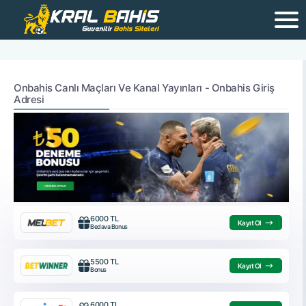
Onbahis Canlı Maçları Ve Kanal Yayınları - Onbahis Giriş
Adresi
6000 TL
Kayıt Ol
Bedava Bonus
5500 TL
Kayıt Ol
Bonus
6000 TL