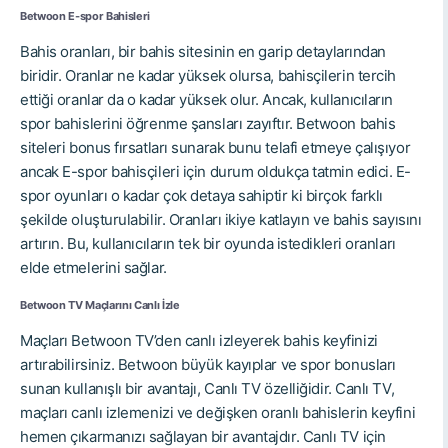
Betwoon E-spor Bahisleri
Bahis oranları, bir bahis sitesinin en garip detaylarından
biridir. Oranlar ne kadar yüksek olursa, bahisçilerin tercih
ettiği oranlar da o kadar yüksek olur. Ancak, kullanıcıların
spor bahislerini öğrenme şansları zayıftır. Betwoon bahis
siteleri bonus fırsatları sunarak bunu telafi etmeye çalışıyor
ancak E-spor bahisçileri için durum oldukça tatmin edici. E-
spor oyunları o kadar çok detaya sahiptir ki birçok farklı
şekilde oluşturulabilir. Oranları ikiye katlayın ve bahis sayısını
artırın. Bu, kullanıcıların tek bir oyunda istedikleri oranları
elde etmelerini sağlar.
Betwoon TV Maçlarını Canlı İzle
Maçları Betwoon TV’den canlı izleyerek bahis keyfinizi
artırabilirsiniz. Betwoon büyük kayıplar ve spor bonusları
sunan kullanışlı bir avantajı, Canlı TV özelliğidir. Canlı TV,
maçları canlı izlemenizi ve değişken oranlı bahislerin keyfini
hemen çıkarmanızı sağlayan bir avantajdır. Canlı TV için