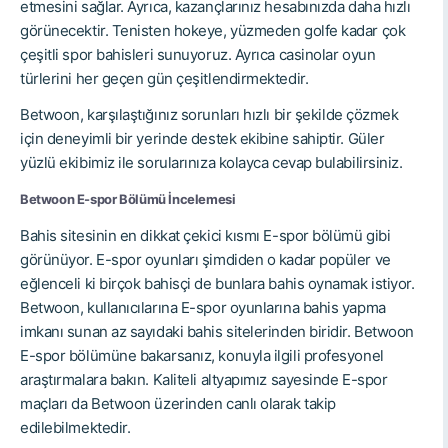
etmesini sağlar. Ayrıca, kazançlarınız hesabınızda daha hızlı
görünecektir. Tenisten hokeye, yüzmeden golfe kadar çok
çeşitli spor bahisleri sunuyoruz. Ayrıca casinolar oyun
türlerini her geçen gün çeşitlendirmektedir.
Betwoon, karşılaştığınız sorunları hızlı bir şekilde çözmek
için deneyimli bir yerinde destek ekibine sahiptir. Güler
yüzlü ekibimiz ile sorularınıza kolayca cevap bulabilirsiniz.
Betwoon E-spor Bölümü İncelemesi
Bahis sitesinin en dikkat çekici kısmı E-spor bölümü gibi
görünüyor. E-spor oyunları şimdiden o kadar popüler ve
eğlenceli ki birçok bahisçi de bunlara bahis oynamak istiyor.
Betwoon, kullanıcılarına E-spor oyunlarına bahis yapma
imkanı sunan az sayıdaki bahis sitelerinden biridir. Betwoon
E-spor bölümüne bakarsanız, konuyla ilgili profesyonel
araştırmalara bakın. Kaliteli altyapımız sayesinde E-spor
maçları da Betwoon üzerinden canlı olarak takip
edilebilmektedir.