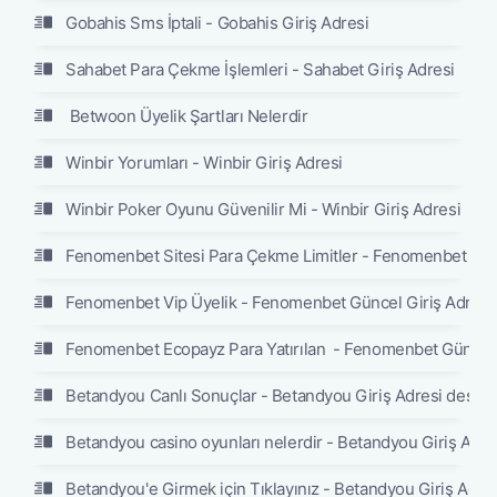
Gobahis Sms İptali - Gobahis Giriş Adresi
Sahabet Para Çekme İşlemleri - Sahabet Giriş Adresi
Betwoon Üyelik Şartları Nelerdir
Winbir Yorumları - Winbir Giriş Adresi
Winbir Poker Oyunu Güvenilir Mi - Winbir Giriş Adresi
Fenomenbet Sitesi Para Çekme Limitler - Fenomenbet Günc
Fenomenbet Vip Üyelik - Fenomenbet Güncel Giriş Adresi
Fenomenbet Ecopayz Para Yatırılan - Fenomenbet Güncel 
Betandyou Canlı Sonuçlar - Betandyou Giriş Adresi destek
Betandyou casino oyunları nelerdir - Betandyou Giriş Adre
Betandyou'e Girmek için Tıklayınız - Betandyou Giriş Adre