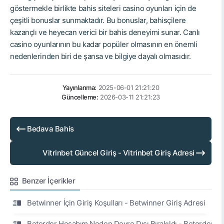
göstermekle birlikte bahis siteleri casino oyunları için de
çeşitli bonuslar sunmaktadır. Bu bonuslar, bahisçilere
kazançlı ve heyecan verici bir bahis deneyimi sunar. Canlı
casino oyunlarının bu kadar popüler olmasının en önemli
nedenlerinden biri de şansa ve bilgiye dayalı olmasıdır.
Yayınlanma:
2025-06-01 21:21:20
Güncelleme:
2026-03-11 21:21:23
Bedava Bahis
Vitrinbet Güncel Giriş - Vitrinbet Giriş Adresi
Benzer İçerikler
Betwinner İçin Giriş Koşulları - Betwinner Giriş Adresi
Betorder Hesabım Neden Devre Dışı Bırakıldı - Betorder Gir