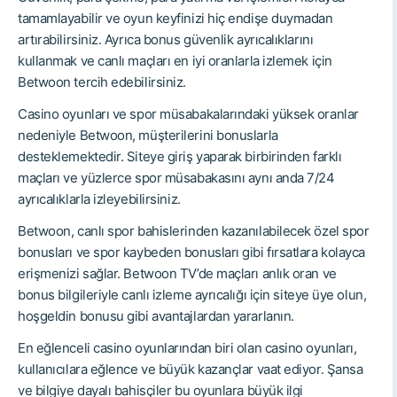
tamamlayabilir ve oyun keyfinizi hiç endişe duymadan
artırabilirsiniz. Ayrıca bonus güvenlik ayrıcalıklarını
kullanmak ve canlı maçları en iyi oranlarla izlemek için
Betwoon tercih edebilirsiniz.
Casino oyunları ve spor müsabakalarındaki yüksek oranlar
nedeniyle Betwoon, müşterilerini bonuslarla
desteklemektedir. Siteye giriş yaparak birbirinden farklı
maçları ve yüzlerce spor müsabakasını aynı anda 7/24
ayrıcalıklarla izleyebilirsiniz.
Betwoon, canlı spor bahislerinden kazanılabilecek özel spor
bonusları ve spor kaybeden bonusları gibi fırsatlara kolayca
erişmenizi sağlar. Betwoon TV’de maçları anlık oran ve
bonus bilgileriyle canlı izleme ayrıcalığı için siteye üye olun,
hoşgeldin bonusu gibi avantajlardan yararlanın.
En eğlenceli casino oyunlarından biri olan casino oyunları,
kullanıcılara eğlence ve büyük kazançlar vaat ediyor. Şansa
ve bilgiye dayalı bahisçiler bu oyunlara büyük ilgi