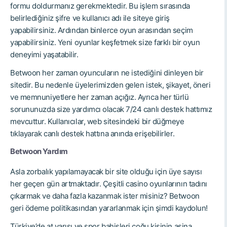
formu doldurmanız gerekmektedir. Bu işlem sırasında
belirlediğiniz şifre ve kullanıcı adı ile siteye giriş
yapabilirsiniz. Ardından binlerce oyun arasından seçim
yapabilirsiniz. Yeni oyunlar keşfetmek size farklı bir oyun
deneyimi yaşatabilir.
Betwoon her zaman oyuncuların ne istediğini dinleyen bir
sitedir. Bu nedenle üyelerimizden gelen istek, şikayet, öneri
ve memnuniyetlere her zaman açığız. Ayrıca her türlü
sorununuzda size yardımcı olacak 7/24 canlı destek hattımız
mevcuttur. Kullanıcılar, web sitesindeki bir düğmeye
tıklayarak canlı destek hattına anında erişebilirler.
Betwoon Yardım
Asla zorbalık yapılamayacak bir site olduğu için üye sayısı
her geçen gün artmaktadır. Çeşitli casino oyunlarının tadını
çıkarmak ve daha fazla kazanmak ister misiniz? Betwoon
geri ödeme politikasından yararlanmak için şimdi kaydolun!
Türkiye’de at yarışı ve spor bahisleri çoğu kişinin aşina