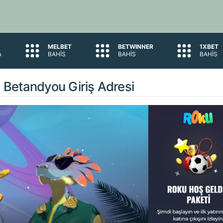
MELBET
BETWINNER
1XBET
A
BAHİS
BAHİS
BAHİS
 Betandyou Giriş Adresi