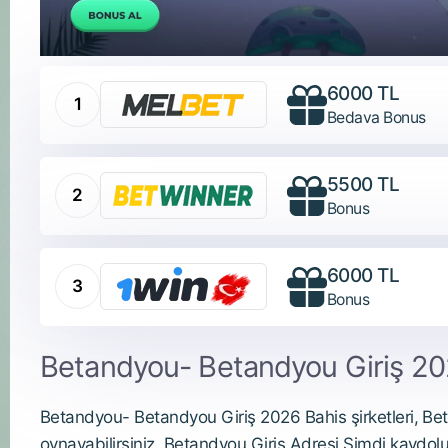
6000 TL
1
Bedava Bonus
5500 TL
2
Bonus
6000 TL
3
Bonus
Betandyou- Betandyou Giriş 2
Betandyou- Betandyou Giriş 2026 Bahis şirketleri, Bet
oynayabilirsiniz. Betandyou Giriş Adresi Şimdi kaydo