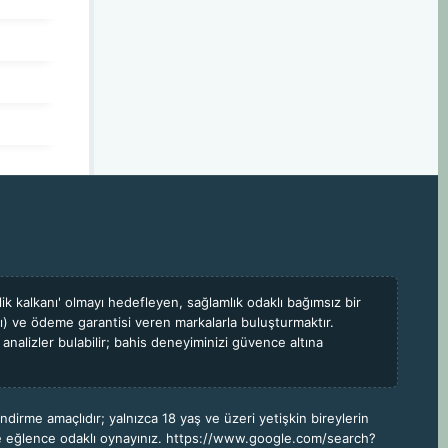
ik kalkanı' olmayı hedefleyen, sağlamlık odaklı bağımsız bir
hlı) ve ödeme garantisi veren markalarla buluşturmaktır.
lı analizler bulabilir; bahis deneyiminizi güvence altına
dirme amaçlıdır; yalnızca 18 yaş ve üzeri yetişkin bireylerin
li ve eğlence odaklı oynayınız. https://www.google.com/search?