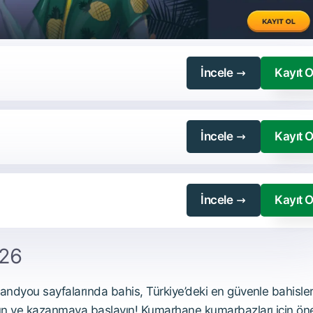
İncele
Kayıt O
İncele
Kayıt O
İncele
Kayıt O
026
andyou sayfalarında bahis, Türkiye’deki en güvenle bahisler
lun ve kazanmaya başlayın! Kumarhane kumarbazları için öne