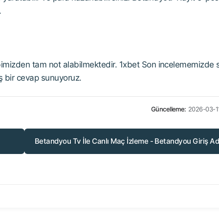
.
kibimizden tam not alabilmektedir. 1xbet Son incelememizde 
 bir cevap sunuyoruz.
Güncelleme:
2026-03-1
Betandyou Tv İle Canlı Maç İzleme - Betandyou Giriş Ad