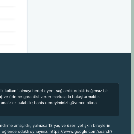
ik kalkanı' olmayı hedefleyen, sağlamlık odaklı bağımsız bir
hlı) ve ödeme garantisi veren markalarla buluşturmaktır.
lı analizler bulabilir; bahis deneyiminizi güvence altına
dirme amaçlıdır; yalnızca 18 yaş ve üzeri yetişkin bireylerin
li ve eğlence odaklı oynayınız. https://www.google.com/search?