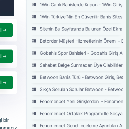
1Win Canlı Bahislerde Kupon - 1Win Giriş Ad
1Win Türkiye'Nin En Güvenilir Bahis Sitesi - 
Sitenin Bu Sayfasında Bulunan Özel Ekran Da
l
Betorder Müşteri Hizmetlerinin Önemi - Beto
Gobahis Spor Bahisleri - Gobahis Giriş Adre
l
Sahabet Belge Sunmadan Üye Olabilirler - S
Betwoon Bahis Türü - Betwoon Giriş, Betw
l
Sıkça Sorulan Sorular Betwoon - Betwoon G
Fenomenbet Yeni Girişlerden - Fenomenbet 
Fenomenbet Ortaklık Programı Ile Sosyal M
 bir
Fenomenbet Genel İnceleme Ayrıntıları Adr
yapmanız