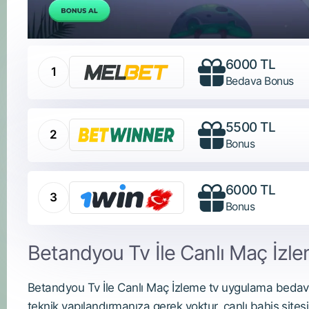
6000 TL
1
Bedava Bonus
5500 TL
2
Bonus
6000 TL
3
Bonus
Betandyou Tv İle Canlı Maç İzl
Betandyou Tv İle Canlı Maç İzleme tv uygulama bedava
teknik yapılandırmanıza gerek yoktur, canlı bahis sit