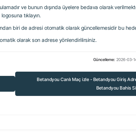
gulamadır ve bunun dışında üyelere bedava olarak verilmekte
logosuna tıklayın.
ndan biri de adresi otomatik olarak güncellemesidir bu hed
matik olarak son adrese yönlendirilirsiniz.
Güncelleme:
2026-03-1
Betandyou Canlı Maç izle - Betandyou Giriş Adre
Betandyou Bahis Si