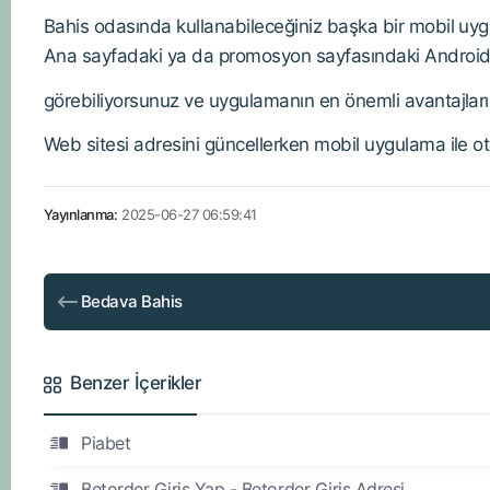
Bahis odasında kullanabileceğiniz başka bir mobil uy
Ana sayfadaki ya da promosyon sayfasındaki Android 
görebiliyorsunuz ve uygulamanın en önemli avantajları
Web sitesi adresini güncellerken mobil uygulama ile oto
Yayınlanma:
2025-06-27 06:59:41
Bedava Bahis
Benzer İçerikler
Piabet
Betorder Giriş Yap - Betorder Giriş Adresi