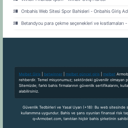
Onbahis Web Sitesi Spor Bahisleri - Onbahis Giriş Ad
Betandyou para çekme seçenekleri ve kısıtlamaları -
Melbet Giriş
|
betwinner
|
melbet güncel giriş
|
melbet
Armobet
rehberdir. Temel misyonumuz; sektördeki güvenilir olmayan platf
Sitemizde; farklı bahis firmalarının güvenlik sertifikalarını, kul
alabilirsiniz.
Güvenlik Tedbirleri ve Yasal Uyarı (+18): Bu web sitesinde s
kullanımına uygundur. Bahis ve şans oyunları finansal risk ta
q=Armobet.com, tanıtılan hiçbir bahis şirketinin sahibi