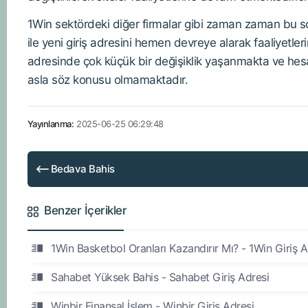
1Win sektördeki diğer firmalar gibi zaman zaman bu sor
ile yeni giriş adresini hemen devreye alarak faaliyetl
adresinde çok küçük bir değişiklik yaşanmakta ve hesap bil
asla söz konusu olmamaktadır.
Yayınlanma:
2025-06-25 06:29:48
Bedava Bahis
Benzer İçerikler
1Win Basketbol Oranları Kazandırır Mı? - 1Win Giriş A
Sahabet Yüksek Bahis - Sahabet Giriş Adresi
Winbir Finansal İşlem - Winbir Giriş Adresi