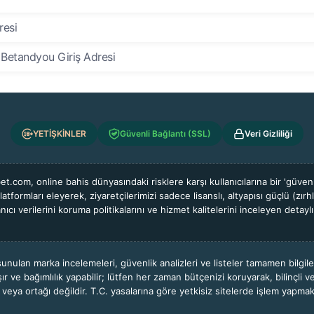
resi
 Betandyou Giriş Adresi
YETİŞKİNLER
Güvenli Bağlantı (SSL)
Veri Gizliliği
.com, online bahis dünyasındaki risklere karşı kullanıcılarına bir 'güvenl
ormları eleyerek, ziyaretçilerimizi sadece lisanslı, altyapısı güçlü (zır
lanıcı verilerini koruma politikalarını ve hizmet kalitelerini inceleyen detay
unulan marka incelemeleri, güvenlik analizleri ve listeler tamamen bilgilen
şır ve bağımlılık yapabilir; lütfen her zaman bütçenizi koruyarak, bilinç
 veya ortağı değildir. T.C. yasalarına göre yetkisiz sitelerde işlem yapma