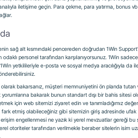
analıyla iletişime geçin. Para çekme, para yatırma, bonus vb
ağlar.
nda
itenin sağ alt kısmındaki pencereden doğrudan 1Win Support
üm odaklı personel tarafından karşılanıyorsunuz. 1Win sadec
Win yetkilileriyle e-posta ve sosyal medya aracılığıyla da il
önderebilirsiniz.
n olarak bakarsanız, müşteri memnuniyetini ön planda tutan
ernet yorumlarına bakarak bunun standart dışı bir bahis sitesi o
 etmek için web sitemizi ziyaret edin ve tanımladığımız değerle
rk etmiş olabileceğiniz gibi sitemizin giriş adresinde ufak
an erişim engellenmesi ne yazık ki yerel mevzuatlar gereği bu 
l otoriteler tarafından verilmekle beraber sitelerin isim uza
.