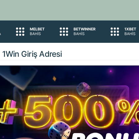
MELBET
BETWINNER
1XBET
A
BAHİS
BAHİS
BAHİS
 1Win Giriş Adresi