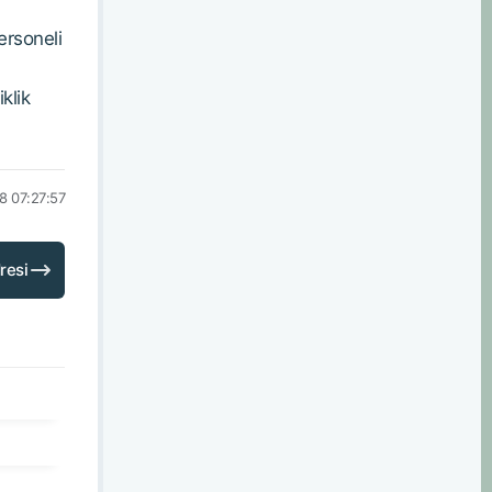
ersoneli
klik
8 07:27:57
resi