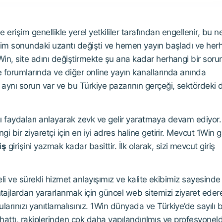
ne erişim genellikle yerel yetkililer tarafından engellenir, bu 
isim sonundaki uzantı değişti ve hemen yayın başladı ve herh
in, site adını değiştirmekte şu ana kadar herhangi bir soru
 forumlarında ve diğer online yayın kanallarında anında
 aynı sorun var ve bu Türkiye pazarının gerçeği, sektördeki
dığı faydaları anlayarak zevk ve gelir yaratmaya devam ediyor
 bir ziyaretçi için en iyi adres haline getirir. Mevcut 1Win gi
iş
girişini yazmak kadar basittir. İlk olarak, sizi mevcut giriş
teli ve sürekli hizmet anlayışımız ve kalite ekibimiz sayesinde
lardan yararlanmak için güncel web sitemizi ziyaret edere
arınızı yanıtlamalısınız. 1Win dünyada ve Türkiye’de sayılı 
 hattı, rakiplerinden çok daha yapılandırılmış ve profesyoneld