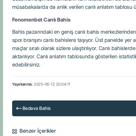
müsabakalarda da anlık verilen canlı anlatım tablosu ü
Fenomenbet Canlı Bahis
Bahis pazarındaki en geniş canlı bahis merkezlerind
spor branşını canlı bahislere taşıyor. Üst panelde yer
maçlar sıralı olarak sizlere ulaştırılıyor. Canlı bahisl
aktarılıyor. Canlı anlatım tablosunda gösterilen istatis
edebilirsiniz.
Yayınlanma:
2025-06-12 20:04:11
Bedava Bahis
Benzer İçerikler