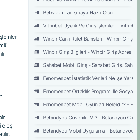
Betwoon Tanışmaya Hazır Olun
Vitrinbet Üyelik Ve Giriş İşlemleri - Vitrinbet
şlemleri
Winbir Canlı Rulet Bahisleri - Winbir Giriş Ad
ümlü
Winbir Giriş Bilgileri - Winbir Giriş Adresi
lı
Sahabet Mobil Giriş - Sahabet Giriş, Sahab
Fenomenbet İstatistik Verileri Ne İşe Yarar
Fenomenbet Ortaklık Programı Ile Sosyal M
in
Fenomenbet Mobil Oyunları Nelerdir? - Fen
bir
Betandyou Güvenilir Mi? - Betandyou Giriş 
ile eş
Betandyou Mobil Uygulama - Betandyou Gir
ılır.