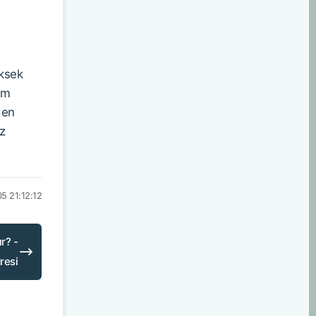
üksek
üm
den
iz
5 21:12:12
r? -
resi