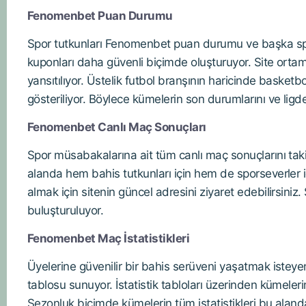
Fenomenbet Puan Durumu
Spor tutkunları Fenomenbet puan durumu ve başka spo
kuponları daha güvenli biçimde oluşturuyor. Site ortam
yansıtılıyor. Üstelik futbol branşının haricinde basketbo
gösteriliyor. Böylece kümelerin son durumlarını ve ligdek
Fenomenbet Canlı Maç Sonuçları
Spor müsabakalarına ait tüm canlı maç sonuçlarını taki
alanda hem bahis tutkunları için hem de sporseverler i
almak için sitenin güncel adresini ziyaret edebilirsiniz
buluşturuluyor.
Fenomenbet Maç İstatistikleri
Üyelerine güvenilir bir bahis serüveni yaşatmak isteye
tablosu sunuyor. İstatistik tabloları üzerinden kümelerin
Sezonluk biçimde kümelerin tüm istatistikleri bu aland