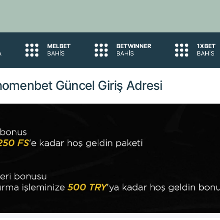
MELBET
BETWINNER
1XBET
A
BAHİS
BAHİS
BAHİS
nomenbet Güncel Giriş Adresi