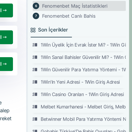
Fenomenbet Maç İstatistikleri
l
Fenomenbet Canlı Bahis
Son İçerikler
l
1Win Üyelik İçin Evrak İster Mi? - 1Win Giriş
1Win Sanal Bahisler Güvenilir Mi? - 1Win Gir
l
1Win Güvenilir Para Yatırma Yöntemi - 1Win 
1Win'In Yeni Adresi - 1Win Giriş Adresi
1Win Casino Oranları - 1Win Giriş Adresi
e
Melbet Kumarhanesi - Melbet Giriş, Melbet
talep
areket
Betwinner Mobil Para Yatırma Yöntemi Nedir
Gobahis Türkiye'De Bahis Oyunları - Gobahi