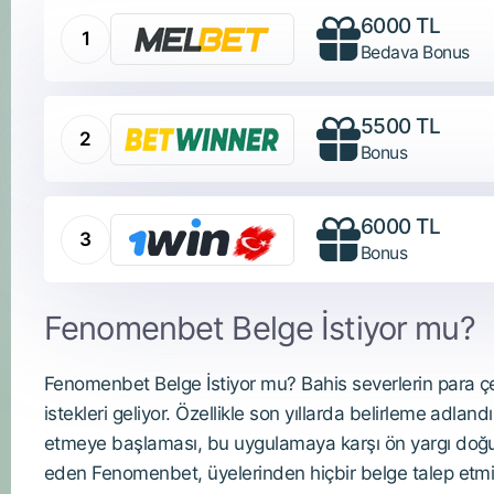
6000 TL
1
Bedava Bonus
5500 TL
2
Bonus
6000 TL
3
Bonus
Fenomenbet Belge İstiyor mu?
Fenomenbet Belge İstiyor mu? Bahis severlerin para çe
istekleri geliyor. Özellikle son yıllarda belirleme adlan
etmeye başlaması, bu uygulamaya karşı ön yargı doğur
eden Fenomenbet, üyelerinden hiçbir belge talep etmiyo