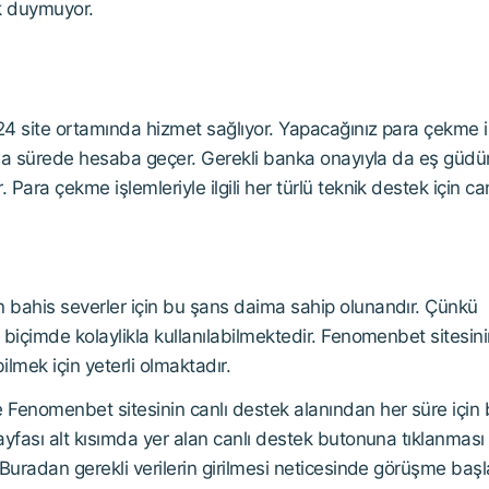
k duymuyor.
24 site ortamında hizmet sağlıyor. Yapacağınız para çekme i
 kısa sürede hesaba geçer. Gerekli banka onayıyla da eş güd
ara çekme işlemleriyle ilgili her türlü teknik destek için can
 bahis severler için bu şans daima sahip olunandır. Çünkü
 biçimde kolaylikla kullanılabilmektedir. Fenomenbet sitesin
ilmek için yeterli olmaktadır.
 Fenomenbet sitesinin canlı destek alanından her süre için 
yfası alt kısımda yer alan canlı destek butonuna tıklanması 
uradan gerekli verilerin girilmesi neticesinde görüşme başlat