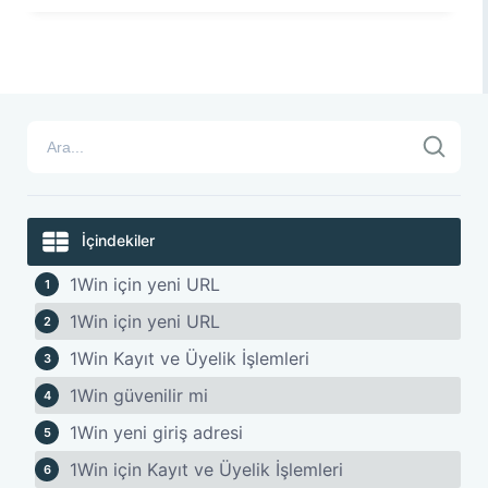
İçindekiler
1Win için yeni URL
1Win için yeni URL
1Win Kayıt ve Üyelik İşlemleri
1Win güvenilir mi
1Win yeni giriş adresi
1Win için Kayıt ve Üyelik İşlemleri