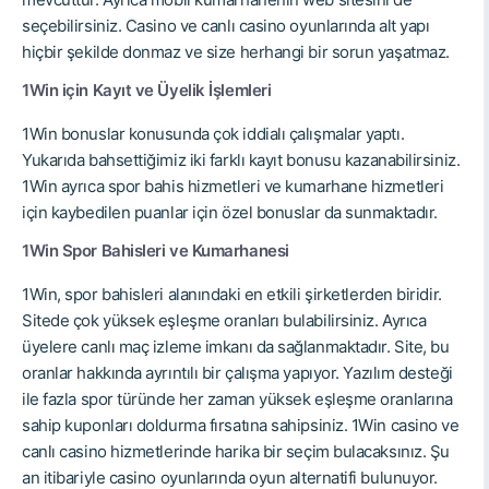
seçebilirsiniz. Casino ve canlı casino oyunlarında alt yapı
hiçbir şekilde donmaz ve size herhangi bir sorun yaşatmaz.
1Win için Kayıt ve Üyelik İşlemleri
1Win bonuslar konusunda çok iddialı çalışmalar yaptı.
Yukarıda bahsettiğimiz iki farklı kayıt bonusu kazanabilirsiniz.
1Win ayrıca spor bahis hizmetleri ve kumarhane hizmetleri
için kaybedilen puanlar için özel bonuslar da sunmaktadır.
1Win Spor Bahisleri ve Kumarhanesi
1Win, spor bahisleri alanındaki en etkili şirketlerden biridir.
Sitede çok yüksek eşleşme oranları bulabilirsiniz. Ayrıca
üyelere canlı maç izleme imkanı da sağlanmaktadır. Site, bu
oranlar hakkında ayrıntılı bir çalışma yapıyor. Yazılım desteği
ile fazla spor türünde her zaman yüksek eşleşme oranlarına
sahip kuponları doldurma fırsatına sahipsiniz. 1Win casino ve
canlı casino hizmetlerinde harika bir seçim bulacaksınız. Şu
an itibariyle casino oyunlarında oyun alternatifi bulunuyor.