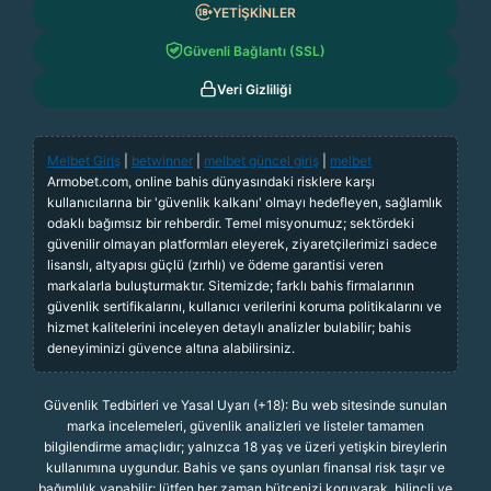
YETİŞKİNLER
Güvenli Bağlantı (SSL)
Veri Gizliliği
Melbet Giriş
|
betwinner
|
melbet güncel giriş
|
melbet
Armobet.com, online bahis dünyasındaki risklere karşı
kullanıcılarına bir 'güvenlik kalkanı' olmayı hedefleyen, sağlamlık
odaklı bağımsız bir rehberdir. Temel misyonumuz; sektördeki
güvenilir olmayan platformları eleyerek, ziyaretçilerimizi sadece
lisanslı, altyapısı güçlü (zırhlı) ve ödeme garantisi veren
markalarla buluşturmaktır. Sitemizde; farklı bahis firmalarının
güvenlik sertifikalarını, kullanıcı verilerini koruma politikalarını ve
hizmet kalitelerini inceleyen detaylı analizler bulabilir; bahis
deneyiminizi güvence altına alabilirsiniz.
Güvenlik Tedbirleri ve Yasal Uyarı (+18): Bu web sitesinde sunulan
marka incelemeleri, güvenlik analizleri ve listeler tamamen
bilgilendirme amaçlıdır; yalnızca 18 yaş ve üzeri yetişkin bireylerin
kullanımına uygundur. Bahis ve şans oyunları finansal risk taşır ve
bağımlılık yapabilir; lütfen her zaman bütçenizi koruyarak, bilinçli ve