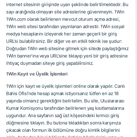
internet sitesinin girişinde uyarı şeklinde belirtilmektedir. Bu
sayı aralığında olmayan site adreslerine güvenmeyin. 1Win
1Win.com olarak belirlenen mevcut oturum açma adresi,
1Win web sitesi tarafından yayınlanan adrestir. 1Win sosyal
medya hesaplarını izleyerek her zaman geçerli bir giriş
URL’si bulabilirsiniz. Bir diğer ve en etkili teknik ise şudur:
Doğrudan 1Win web sitesine gitmek için sitede paylaştığımız
1Win banner’ına veya URL’sine tıklayıp yeni bir giriş adresine
ihtiyaç duymadan siteye giriş yapabilirsiniz.
1Win Kayıt ve Üyelik İşlemleri
1Win için kayıt ve üyelik işlemleri online olarak yapılır. Canlı
Bahis Ofisi’nde hesap açmak istiyorsanız lütfen en az 18
yaşında olmanız gerektiğini belirtelim. Bu site, Uluslararası
Kumar Komisyonu tarafından belirlenen yaş kısıtlamalarına
uygundur. Ana sayfanın sağ üst köşesindeki kırmızı giriş
düğmesine tıklayın. Bu butona tıkladıktan sonra karşınıza
çıkacak olan formun ilk bölümüne doğru kimlik bilgilerini