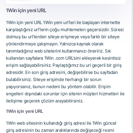
1Win için yeni URL
1Win için yeni URL 1Win yeni url’leri ile başlayan internette
karşılaştığınız url’lerin çoğu muhtemelen geçersizdir. Süresi
dolmuş bu url’lerden siteye erişmeye veya farklı bir siteye
yönlendirmeye çalışmayın. Yalnızca kaynak olarak
tanımladığınız web sitelerini kullanmanızı öneririz. Sık
kullanılan sayfalara 1Win .com URL’sini ekleyerek kesintisiz
erişim sağlayabilirsiniz. Paylaştığımız bu url geçerli bir giriş
adresidir. En son giriş adresini, değişebilirse bu sayfadan
bulabilirsiniz. Siteye erişimde herhangi bir sorun
yaşıyorsanız, bunun nedeni bu yöntem olabilir. Erişim
engelleri dışındaki sorunlar için sitenin müşteri hizmetleri ile
iletişime geçerek çözüm arayabilirsiniz.
1Win için yeni URL
1Win web sitesinin kullandığı giriş adresi ile 1Win güncel
giriş adresinin bu zaman aralıklarında değişeceği resmi