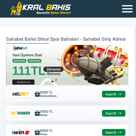
Sahabet Bahis Sitesi Spor Bahisleri - Sahabet Giriş Adresi
6000 TL
Kayıt Ol
Bedava Bonus
5500 TL
Kayıt Ol
Bonus
6000 TL
Kayıt Ol
Bonus