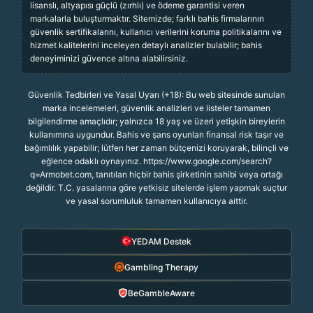
lisanslı, altyapısı güçlü (zırhlı) ve ödeme garantisi veren
markalarla buluşturmaktır. Sitemizde; farklı bahis firmalarının
güvenlik sertifikalarını, kullanıcı verilerini koruma politikalarını ve
hizmet kalitelerini inceleyen detaylı analizler bulabilir; bahis
deneyiminizi güvence altına alabilirsiniz.
Güvenlik Tedbirleri ve Yasal Uyarı (+18): Bu web sitesinde sunulan
marka incelemeleri, güvenlik analizleri ve listeler tamamen
bilgilendirme amaçlıdır; yalnızca 18 yaş ve üzeri yetişkin bireylerin
kullanımına uygundur. Bahis ve şans oyunları finansal risk taşır ve
bağımlılık yapabilir; lütfen her zaman bütçenizi koruyarak, bilinçli ve
eğlence odaklı oynayınız. https://www.google.com/search?
q=Armobet.com, tanıtılan hiçbir bahis şirketinin sahibi veya ortağı
değildir. T.C. yasalarına göre yetkisiz sitelerde işlem yapmak suçtur
ve yasal sorumluluk tamamen kullanıcıya aittir.
YEDAM Destek
Gambling Therapy
BeGambleAware