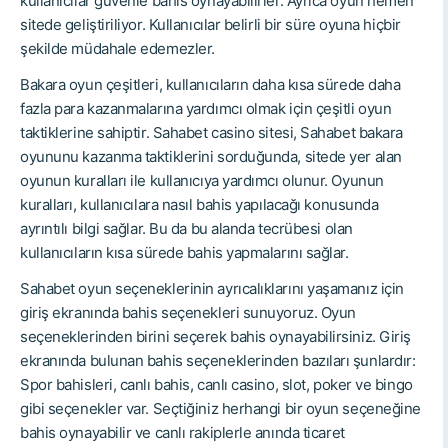
kullanıcılar güvenle bahis oynayabilirler. Ayrıca oyun hemen
sitede geliştiriliyor. Kullanıcılar belirli bir süre oyuna hiçbir
şekilde müdahale edemezler.
Bakara oyun çeşitleri, kullanıcıların daha kısa sürede daha
fazla para kazanmalarına yardımcı olmak için çeşitli oyun
taktiklerine sahiptir. Sahabet casino sitesi, Sahabet bakara
oyununu kazanma taktiklerini sorduğunda, sitede yer alan
oyunun kuralları ile kullanıcıya yardımcı olunur. Oyunun
kuralları, kullanıcılara nasıl bahis yapılacağı konusunda
ayrıntılı bilgi sağlar. Bu da bu alanda tecrübesi olan
kullanıcıların kısa sürede bahis yapmalarını sağlar.
Sahabet oyun seçeneklerinin ayrıcalıklarını yaşamanız için
giriş ekranında bahis seçenekleri sunuyoruz. Oyun
seçeneklerinden birini seçerek bahis oynayabilirsiniz. Giriş
ekranında bulunan bahis seçeneklerinden bazıları şunlardır:
Spor bahisleri, canlı bahis, canlı casino, slot, poker ve bingo
gibi seçenekler var. Seçtiğiniz herhangi bir oyun seçeneğine
bahis oynayabilir ve canlı rakiplerle anında ticaret