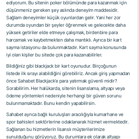
ediyorum. Bu sitenin poker bölümünde para kazanmak için
düşünmeniz gereken şey aslında deneyim maddesidir.
Sağlam deneyimler küçük oyunlardan gelir. Yani her zor
durumda oyundan bir şeyler öğrenmek ve gelecekte daha
yüksek getiriler elde etmeye çalışmak, birdenbire para
harcamak ve kaybetmekten daha mantıklı. Ayrıca bir kart
sayma istasyonu da bulunmaktadır. Kart sayma konusunda
iyi olan kişiler bu sitede çok para kazanabilirler.
Bildiğiniz gibi blackjack bir kart oyunudur. Birçoğunun
listede ilk sırayı alabildiğini görebiliriz. Ancak giriş yapmadan
önce Sahabet Blackjack’e para yatırmak güvenli midir?
Sorabilirim. Her halükarda, sitenin lisanslama, altyapı veya
ödeme yöntemleri nedeniyle herhangi bir güven sorunu
bulunmamaktadır. Bunu kendin yapabilirsin.
Sahabet ayrıca bağlı kuruluşları aracılığıyla kumarhane ve
spor bahisleri sektörlerine odaklanarak hizmet vermektedir.
Sağlanan bu hizmetlerin lisanslı müşterilerimize
sunulduğunu görüyoruz. Bu durumlara ek olarak altyapı