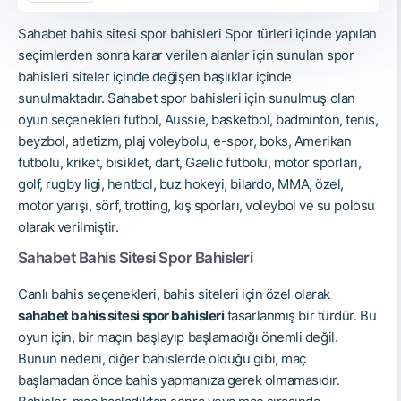
Sahabet bahis sitesi spor bahisleri Spor türleri içinde yapılan
seçimlerden sonra karar verilen alanlar için sunulan spor
bahisleri siteler içinde değişen başlıklar içinde
sunulmaktadır. Sahabet spor bahisleri için sunulmuş olan
oyun seçenekleri futbol, Aussie, basketbol, badminton, tenis,
beyzbol, atletizm, plaj voleybolu, e-spor, boks, Amerikan
futbolu, kriket, bisiklet, dart, Gaelic futbolu, motor sporları,
golf, rugby ligi, hentbol, buz hokeyi, bilardo, MMA, özel,
motor yarışı, sörf, trotting, kış sporları, voleybol ve su polosu
olarak verilmiştir.
Sahabet Bahis Sitesi Spor Bahisleri
Canlı bahis seçenekleri, bahis siteleri için özel olarak
sahabet bahis sitesi spor bahisleri
tasarlanmış bir türdür. Bu
oyun için, bir maçın başlayıp başlamadığı önemli değil.
Bunun nedeni, diğer bahislerde olduğu gibi, maç
başlamadan önce bahis yapmanıza gerek olmamasıdır.