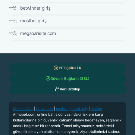
betwinner giriş
mostbet giriş
megaparisite.com
YETİŞKİNLER
Güvenli Bağlantı (SSL)
Veri Gizliliği
Melbet Giriş
|
betwinner
|
melbet güncel giriş
|
melbet
Armobet.com, online bahis dünyasındaki risklere karşı
kullanıcılarına bir 'güvenlik kalkanı' olmayı hedefleyen, sağlamlık
odaklı bağımsız bir rehberdir. Temel misyonumuz; sektördeki
güvenilir olmayan platformları eleyerek, ziyaretçilerimizi sadece