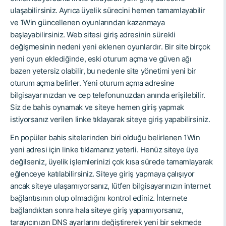
ulaşabilirsiniz. Ayrıca üyelik sürecini hemen tamamlayabilir
ve 1Win güncellenen oyunlarından kazanmaya
başlayabilirsiniz. Web sitesi giriş adresinin sürekli
değişmesinin nedeni yeni eklenen oyunlardır. Bir site birçok
yeni oyun eklediğinde, eski oturum açma ve güven ağı
bazen yetersiz olabilir, bu nedenle site yönetimi yeni bir
oturum açma belirler. Yeni oturum açma adresine
bilgisayarınızdan ve cep telefonunuzdan anında erişilebilir.
Siz de bahis oynamak ve siteye hemen giriş yapmak
istiyorsanız verilen linke tıklayarak siteye giriş yapabilirsiniz.
En popüler bahis sitelerinden biri olduğu belirlenen 1Win
yeni adresi için linke tıklamanız yeterli. Henüz siteye üye
değilseniz, üyelik işlemlerinizi çok kısa sürede tamamlayarak
eğlenceye katılabilirsiniz. Siteye giriş yapmaya çalışıyor
ancak siteye ulaşamıyorsanız, lütfen bilgisayarınızın internet
bağlantısının olup olmadığını kontrol ediniz. İnternete
bağlandıktan sonra hala siteye giriş yapamıyorsanız,
tarayıcınızın DNS ayarlarını değiştirerek yeni bir sekmede