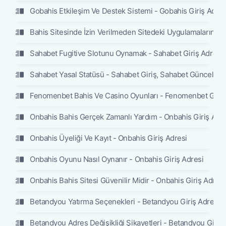
Gobahis Etkileşim Ve Destek Sistemi - Gobahis Giriş Adres
Bahis Sitesinde İzin Verilmeden Sitedeki Uygulamaların Ku
Sahabet Fugitive Slotunu Oynamak - Sahabet Giriş Adresi
Sahabet Yasal Statüsü - Sahabet Giriş, Sahabet Güncel Ad
Fenomenbet Bahis Ve Casino Oyunları - Fenomenbet Günce
Onbahis Bahis Gerçek Zamanlı Yardım - Onbahis Giriş Adr
Onbahis Üyeliği Ve Kayıt - Onbahis Giriş Adresi
Onbahis Oyunu Nasıl Oynanır - Onbahis Giriş Adresi
Onbahis Bahis Sitesi Güvenilir Midir - Onbahis Giriş Adresi
Betandyou Yatırma Seçenekleri - Betandyou Giriş Adresi
Betandyou Adres Değişikliği Şikayetleri - Betandyou Giriş 