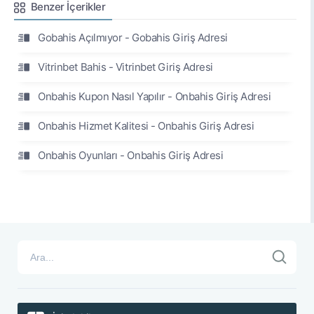
Benzer İçerikler
Gobahis Açılmıyor - Gobahis Giriş Adresi
Vitrinbet Bahis - Vitrinbet Giriş Adresi
Onbahis Kupon Nasıl Yapılır - Onbahis Giriş Adresi
Onbahis Hizmet Kalitesi - Onbahis Giriş Adresi
Onbahis Oyunları - Onbahis Giriş Adresi