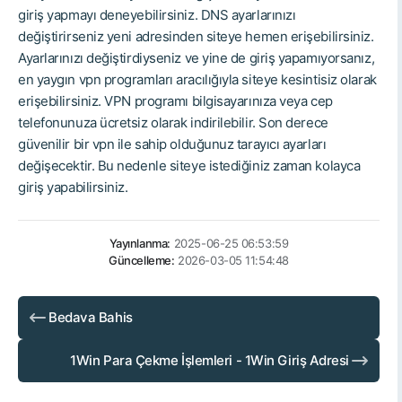
giriş yapmayı deneyebilirsiniz. DNS ayarlarınızı
değiştirirseniz yeni adresinden siteye hemen erişebilirsiniz.
Ayarlarınızı değiştirdiyseniz ve yine de giriş yapamıyorsanız,
en yaygın vpn programları aracılığıyla siteye kesintisiz olarak
erişebilirsiniz. VPN programı bilgisayarınıza veya cep
telefonunuza ücretsiz olarak indirilebilir. Son derece
güvenilir bir vpn ile sahip olduğunuz tarayıcı ayarları
değişecektir. Bu nedenle siteye istediğiniz zaman kolayca
giriş yapabilirsiniz.
Yayınlanma:
2025-06-25 06:53:59
Güncelleme:
2026-03-05 11:54:48
Bedava Bahis
1Win Para Çekme İşlemleri - 1Win Giriş Adresi