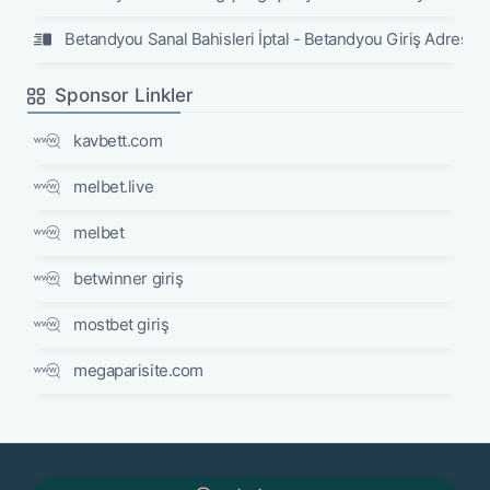
Betandyou Sanal Bahisleri İptal - Betandyou Giriş Adresi
Sponsor Linkler
kavbett.com
melbet.live
melbet
betwinner giriş
mostbet giriş
megaparisite.com