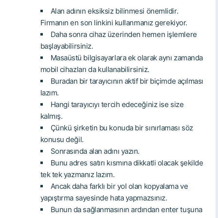
Alan adının eksiksiz bilinmesi önemlidir.
Firmanın en son linkini kullanmanız gerekiyor.
Daha sonra cihaz üzerinden hemen işlemlere
başlayabilirsiniz.
Masaüstü bilgisayarlara ek olarak aynı zamanda
mobil cihazları da kullanabilirsiniz.
Buradan bir tarayıcının aktif bir biçimde açılması
lazım.
Hangi tarayıcıyı tercih edeceğiniz ise size
kalmış.
Çünkü şirketin bu konuda bir sınırlaması söz
konusu değil.
Sonrasında alan adını yazın.
Bunu adres satırı kısmına dikkatli olacak şekilde
tek tek yazmanız lazım.
Ancak daha farklı bir yol olan kopyalama ve
yapıştırma sayesinde hata yapmazsınız.
Bunun da sağlanmasının ardından enter tuşuna