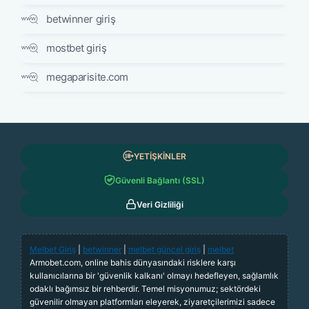
betwinner giriş
mostbet giriş
megaparisite.com
YETİŞKİNLER
Güvenli Bağlantı (SSL)
Veri Gizliliği
Melbet Giriş
|
betwinner
|
melbet güncel giriş
|
melbet
Armobet.com, online bahis dünyasındaki risklere karşı
kullanıcılarına bir 'güvenlik kalkanı' olmayı hedefleyen, sağlamlık
odaklı bağımsız bir rehberdir. Temel misyonumuz; sektördeki
güvenilir olmayan platformları eleyerek, ziyaretçilerimizi sadece