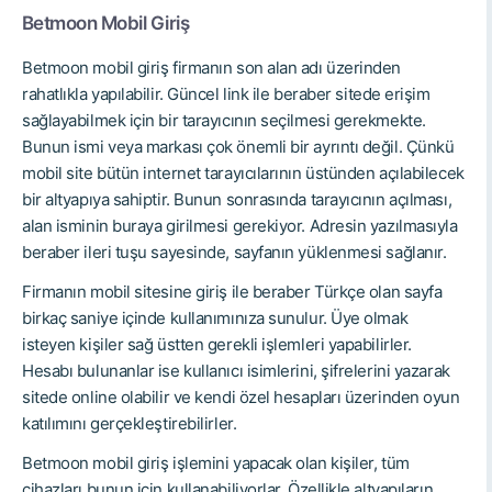
Betmoon Mobil Giriş
Betmoon mobil giriş firmanın son alan adı üzerinden
rahatlıkla yapılabilir. Güncel link ile beraber sitede erişim
sağlayabilmek için bir tarayıcının seçilmesi gerekmekte.
Bunun ismi veya markası çok önemli bir ayrıntı değil. Çünkü
mobil site bütün internet tarayıcılarının üstünden açılabilecek
bir altyapıya sahiptir. Bunun sonrasında tarayıcının açılması,
alan isminin buraya girilmesi gerekiyor. Adresin yazılmasıyla
beraber ileri tuşu sayesinde, sayfanın yüklenmesi sağlanır.
Firmanın mobil sitesine giriş ile beraber Türkçe olan sayfa
birkaç saniye içinde kullanımınıza sunulur. Üye olmak
isteyen kişiler sağ üstten gerekli işlemleri yapabilirler.
Hesabı bulunanlar ise kullanıcı isimlerini, şifrelerini yazarak
sitede online olabilir ve kendi özel hesapları üzerinden oyun
katılımını gerçekleştirebilirler.
Betmoon mobil giriş işlemini yapacak olan kişiler, tüm
cihazları bunun için kullanabiliyorlar. Özellikle altyapıların