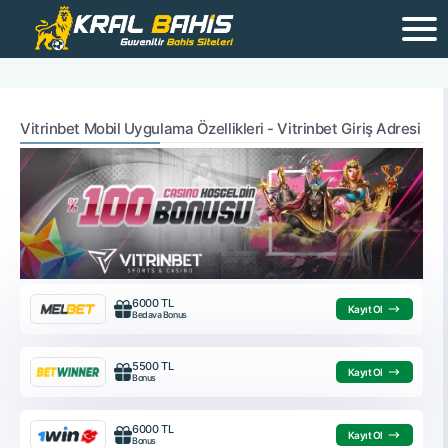
Vitrinbet Mobil Uygulama Özellikleri - Vitrinbet Giriş Adresi
6000 TL
Kayıt Ol
Bedava Bonus
5500 TL
Kayıt Ol
Bonus
6000 TL
Kayıt Ol
Bonus