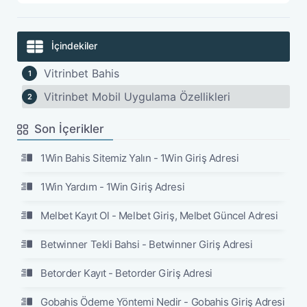
İçindekiler
Vitrinbet Bahis
Vitrinbet Mobil Uygulama Özellikleri
Son İçerikler
1Win Bahis Sitemiz Yalın - 1Win Giriş Adresi
1Win Yardım - 1Win Giriş Adresi
Melbet Kayıt Ol - Melbet Giriş, Melbet Güncel Adresi
Betwinner Tekli Bahsi - Betwinner Giriş Adresi
Betorder Kayıt - Betorder Giriş Adresi
Gobahis Ödeme Yöntemi Nedir - Gobahis Giriş Adresi