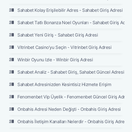
Sahabet Kolay Erişilebilir Adres - Sahabet Giriş Adresi
Sahabet Tatlı Bonanza Noel Oyunları - Sahabet Giriş Adres
Sahabet Yeni Giriş - Sahabet Giriş Adresi
Vitrinbet Casino’yu Seçin - Vitrinbet Giriş Adresi
Winbir Oyunu Izle - Winbir Giriş Adresi
Sahabet Analiz - Sahabet Giriş, Sahabet Güncel Adresi
Sahabet Adresinizden Kesintisiz Hizmete Erişim
Fenomenbet Vip Üyelik - Fenomenbet Güncel Giriş Adresi
Onbahis Adresi Neden Değişti - Onbahis Giriş Adresi
Onbahis İletişim Kanalları Nelerdir - Onbahis Giriş Adresi