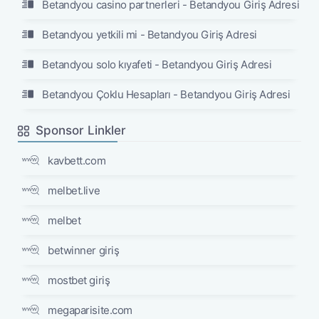
Betandyou casino partnerleri - Betandyou Giriş Adresi
Betandyou yetkili mi - Betandyou Giriş Adresi
Betandyou solo kıyafeti - Betandyou Giriş Adresi
Betandyou Çoklu Hesapları - Betandyou Giriş Adresi
Sponsor Linkler
kavbett.com
melbet.live
melbet
betwinner giriş
mostbet giriş
megaparisite.com