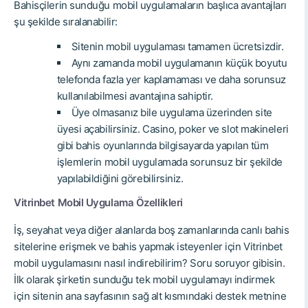
Bahisçilerin sunduğu mobil uygulamaların başlıca avantajları
şu şekilde sıralanabilir:
Sitenin mobil uygulaması tamamen ücretsizdir.
Aynı zamanda mobil uygulamanın küçük boyutu
telefonda fazla yer kaplamaması ve daha sorunsuz
kullanılabilmesi avantajına sahiptir.
Üye olmasanız bile uygulama üzerinden site
üyesi açabilirsiniz. Casino, poker ve slot makineleri
gibi bahis oyunlarında bilgisayarda yapılan tüm
işlemlerin mobil uygulamada sorunsuz bir şekilde
yapılabildiğini görebilirsiniz.
Vitrinbet Mobil Uygulama Özellikleri
İş, seyahat veya diğer alanlarda boş zamanlarında canlı bahis
sitelerine erişmek ve bahis yapmak isteyenler için Vitrinbet
mobil uygulamasını nasıl indirebilirim? Soru soruyor gibisin.
İlk olarak şirketin sunduğu tek mobil uygulamayı indirmek
için sitenin ana sayfasının sağ alt kısmındaki destek metnine