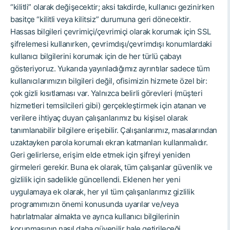
“kilitli” olarak değişecektir; aksi takdirde, kullanıcı gezinirken
basitçe “kilitli veya kilitsiz” durumuna geri dönecektir.
Hassas bilgileri çevrimiçi/çevrimiçi olarak korumak için SSL
şifrelemesi kullanırken, çevrimdışı/çevrimdışı konumlardaki
kullanıcı bilgilerini korumak için de her türlü çabayı
gösteriyoruz. Yukarıda yayınladığımız ayrıntılar sadece tüm
kullanıcılarımızın bilgileri değil, ofisimizin hizmete özel bir:
çok gizli kısıtlaması var. Yalnızca belirli görevleri (müşteri
hizmetleri temsilcileri gibi) gerçekleştirmek için atanan ve
verilere ihtiyaç duyan çalışanlarımız bu kişisel olarak
tanımlanabilir bilgilere erişebilir. Çalışanlarımız, masalarından
uzaktayken parola korumalı ekran katmanları kullanmalıdır.
Geri gelirlerse, erişim elde etmek için şifreyi yeniden
girmeleri gerekir. Buna ek olarak, tüm çalışanlar güvenlik ve
gizlilik için sadelikle güncellendi. Eklenen her yeni
uygulamaya ek olarak, her yıl tüm çalışanlarımız gizlilik
programımızın önemi konusunda uyarılar ve/veya
hatırlatmalar almakta ve ayrıca kullanıcı bilgilerinin
korunmasının nasıl daha güvenilir hale getirileceği