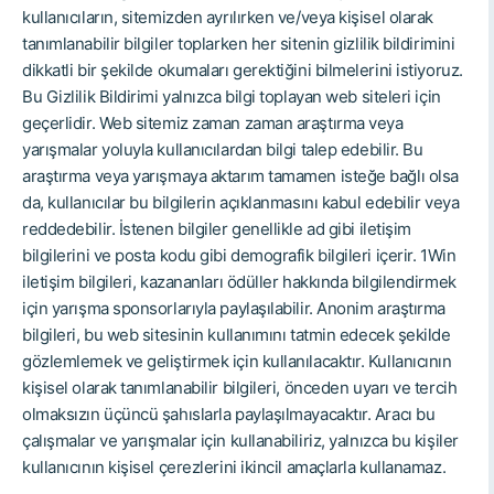
kullanıcıların, sitemizden ayrılırken ve/veya kişisel olarak
tanımlanabilir bilgiler toplarken her sitenin gizlilik bildirimini
dikkatli bir şekilde okumaları gerektiğini bilmelerini istiyoruz.
Bu Gizlilik Bildirimi yalnızca bilgi toplayan web siteleri için
geçerlidir. Web sitemiz zaman zaman araştırma veya
yarışmalar yoluyla kullanıcılardan bilgi talep edebilir. Bu
araştırma veya yarışmaya aktarım tamamen isteğe bağlı olsa
da, kullanıcılar bu bilgilerin açıklanmasını kabul edebilir veya
reddedebilir. İstenen bilgiler genellikle ad gibi iletişim
bilgilerini ve posta kodu gibi demografik bilgileri içerir. 1Win
iletişim bilgileri, kazananları ödüller hakkında bilgilendirmek
için yarışma sponsorlarıyla paylaşılabilir. Anonim araştırma
bilgileri, bu web sitesinin kullanımını tatmin edecek şekilde
gözlemlemek ve geliştirmek için kullanılacaktır. Kullanıcının
kişisel olarak tanımlanabilir bilgileri, önceden uyarı ve tercih
olmaksızın üçüncü şahıslarla paylaşılmayacaktır. Aracı bu
çalışmalar ve yarışmalar için kullanabiliriz, yalnızca bu kişiler
kullanıcının kişisel çerezlerini ikincil amaçlarla kullanamaz.