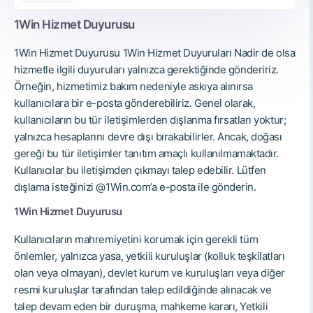
1Win Hizmet Duyurusu
1Win Hizmet Duyurusu 1Win Hizmet Duyuruları Nadir de olsa
hizmetle ilgili duyuruları yalnızca gerektiğinde göndeririz.
Örneğin, hizmetimiz bakım nedeniyle askıya alınırsa
kullanıcılara bir e-posta gönderebiliriz. Genel olarak,
kullanıcıların bu tür iletişimlerden dışlanma fırsatları yoktur;
yalnızca hesaplarını devre dışı bırakabilirler. Ancak, doğası
gereği bu tür iletişimler tanıtım amaçlı kullanılmamaktadır.
Kullanıcılar bu iletişimden çıkmayı talep edebilir. Lütfen
dışlama isteğinizi @1Win.com’a e-posta ile gönderin.
1Win Hizmet Duyurusu
Kullanıcıların mahremiyetini korumak için gerekli tüm
önlemler, yalnızca yasa, yetkili kuruluşlar (kolluk teşkilatları
olan veya olmayan), devlet kurum ve kuruluşları veya diğer
resmi kuruluşlar tarafından talep edildiğinde alınacak ve
talep devam eden bir duruşma, mahkeme kararı, Yetkili