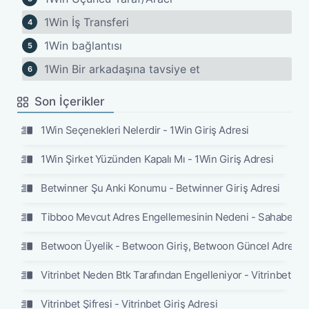
1Win İş Transferi
1Win bağlantısı
1Win Bir arkadaşına tavsiye et
Son İçerikler
1Win Seçenekleri Nelerdir - 1Win Giriş Adresi
1Win Şirket Yüzünden Kapalı Mı - 1Win Giriş Adresi
Betwinner Şu Anki Konumu - Betwinner Giriş Adresi
Tibboo Mevcut Adres Engellemesinin Nedeni - Sahabet Gir
Betwoon Üyelik - Betwoon Giriş, Betwoon Güncel Adresi
Vitrinbet Neden Btk Tarafından Engelleniyor - Vitrinbet Gir
Vitrinbet Şifresi - Vitrinbet Giriş Adresi