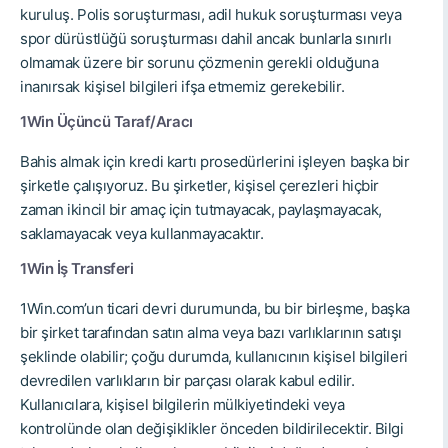
kuruluş. Polis soruşturması, adil hukuk soruşturması veya
spor dürüstlüğü soruşturması dahil ancak bunlarla sınırlı
olmamak üzere bir sorunu çözmenin gerekli olduğuna
inanırsak kişisel bilgileri ifşa etmemiz gerekebilir.
1Win Üçüncü Taraf/Aracı
Bahis almak için kredi kartı prosedürlerini işleyen başka bir
şirketle çalışıyoruz. Bu şirketler, kişisel çerezleri hiçbir
zaman ikincil bir amaç için tutmayacak, paylaşmayacak,
saklamayacak veya kullanmayacaktır.
1Win İş Transferi
1Win.com’un ticari devri durumunda, bu bir birleşme, başka
bir şirket tarafından satın alma veya bazı varlıklarının satışı
şeklinde olabilir; çoğu durumda, kullanıcının kişisel bilgileri
devredilen varlıkların bir parçası olarak kabul edilir.
Kullanıcılara, kişisel bilgilerin mülkiyetindeki veya
kontrolünde olan değişiklikler önceden bildirilecektir. Bilgi