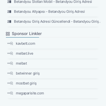
Betandyou Slotları Mobil - Betandyou Giriş Adresi
Betandyou Altyapısı - Betandyou Giriş Adresi
Betandyou Giriş Adresi Güncellendi - Betandyou Giriş Adr
Sponsor Linkler
kavbett.com
melbet.live
melbet
betwinner giriş
mostbet giriş
megaparisite.com