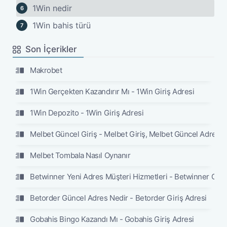
1Win nedir
1Win bahis türü
Son İçerikler
Makrobet
1Win Gerçekten Kazandırır Mı - 1Win Giriş Adresi
1Win Depozito - 1Win Giriş Adresi
Melbet Güncel Giriş - Melbet Giriş, Melbet Güncel Adresi
Melbet Tombala Nasıl Oynanır
Betwinner Yeni Adres Müşteri Hizmetleri - Betwinner Giriş
Betorder Güncel Adres Nedir - Betorder Giriş Adresi
Gobahis Bingo Kazandı Mı - Gobahis Giriş Adresi