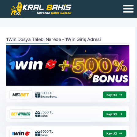
1Win Dosya Talebi Nerede - 1Win Giriş Adresi
6000 TL
Kayıt Ol
Bedava Bonus
5500 TL
Kayıt Ol
Bonus
6000 TL
Kayıt Ol
Bonus