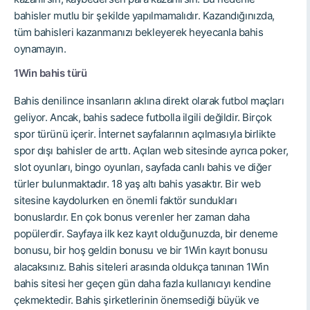
bahisler mutlu bir şekilde yapılmamalıdır. Kazandığınızda,
tüm bahisleri kazanmanızı bekleyerek heyecanla bahis
oynamayın.
1Win bahis türü
Bahis denilince insanların aklına direkt olarak futbol maçları
geliyor. Ancak, bahis sadece futbolla ilgili değildir. Birçok
spor türünü içerir. İnternet sayfalarının açılmasıyla birlikte
spor dışı bahisler de arttı. Açılan web sitesinde ayrıca poker,
slot oyunları, bingo oyunları, sayfada canlı bahis ve diğer
türler bulunmaktadır. 18 yaş altı bahis yasaktır. Bir web
sitesine kaydolurken en önemli faktör sundukları
bonuslardır. En çok bonus verenler her zaman daha
popülerdir. Sayfaya ilk kez kayıt olduğunuzda, bir deneme
bonusu, bir hoş geldin bonusu ve bir 1Win kayıt bonusu
alacaksınız. Bahis siteleri arasında oldukça tanınan 1Win
bahis sitesi her geçen gün daha fazla kullanıcıyı kendine
çekmektedir. Bahis şirketlerinin önemsediği büyük ve