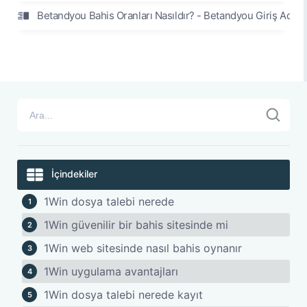
Betandyou Bahis Oranları Nasıldır? - Betandyou Giriş Adres
İçindekiler
1Win dosya talebi nerede
1Win güvenilir bir bahis sitesinde mi
1Win web sitesinde nasıl bahis oynanır
1Win uygulama avantajları
1Win dosya talebi nerede kayıt