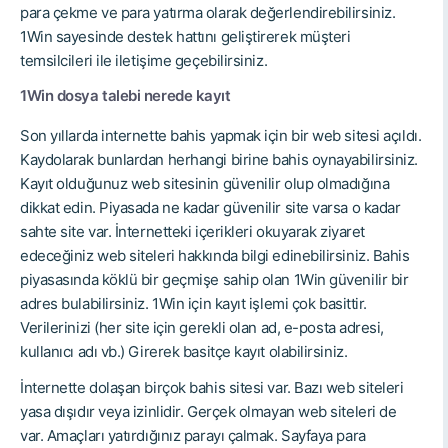
para çekme ve para yatırma olarak değerlendirebilirsiniz.
1Win sayesinde destek hattını geliştirerek müşteri
temsilcileri ile iletişime geçebilirsiniz.
1Win dosya talebi nerede kayıt
Son yıllarda internette bahis yapmak için bir web sitesi açıldı.
Kaydolarak bunlardan herhangi birine bahis oynayabilirsiniz.
Kayıt olduğunuz web sitesinin güvenilir olup olmadığına
dikkat edin. Piyasada ne kadar güvenilir site varsa o kadar
sahte site var. İnternetteki içerikleri okuyarak ziyaret
edeceğiniz web siteleri hakkında bilgi edinebilirsiniz. Bahis
piyasasında köklü bir geçmişe sahip olan 1Win güvenilir bir
adres bulabilirsiniz. 1Win için kayıt işlemi çok basittir.
Verilerinizi (her site için gerekli olan ad, e-posta adresi,
kullanıcı adı vb.) Girerek basitçe kayıt olabilirsiniz.
İnternette dolaşan birçok bahis sitesi var. Bazı web siteleri
yasa dışıdır veya izinlidir. Gerçek olmayan web siteleri de
var. Amaçları yatırdığınız parayı çalmak. Sayfaya para