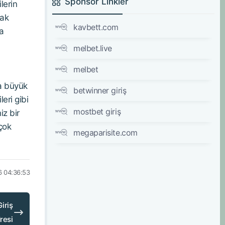
Sponsor Linkler
lerin
rak
kavbett.com
a
melbet.live
melbet
ha büyük
betwinner giriş
eri gibi
mostbet giriş
iz bir
çok
megaparisite.com
6 04:36:53
iriş
resi