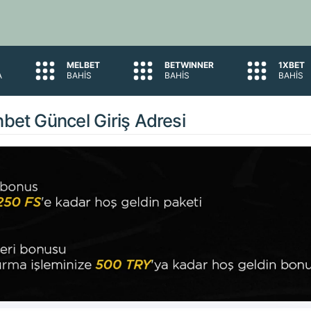
MELBET
BETWINNER
1XBET
A
BAHİS
BAHİS
BAHİS
et Güncel Giriş Adresi