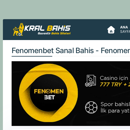
ANA
SAYF
Fenomenbet Sanal Bahis - Fenomenb