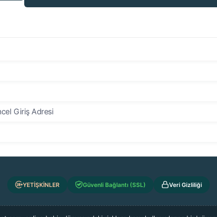
el Giriş Adresi
YETİŞKİNLER
Güvenli Bağlantı (SSL)
Veri Gizliliği