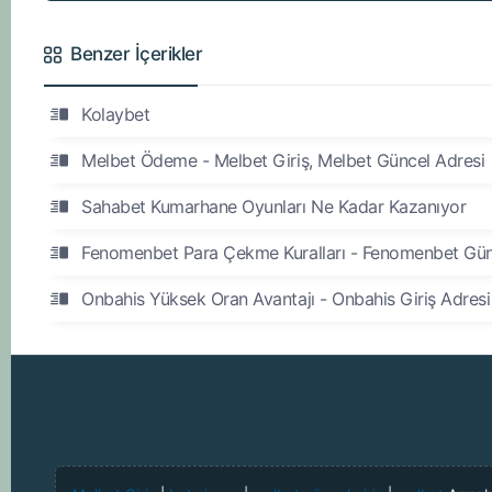
Benzer İçerikler
Kolaybet
Melbet Ödeme - Melbet Giriş, Melbet Güncel Adresi
Sahabet Kumarhane Oyunları Ne Kadar Kazanıyor
Fenomenbet Para Çekme Kuralları - Fenomenbet Günc
Onbahis Yüksek Oran Avantajı - Onbahis Giriş Adresi