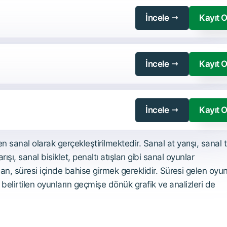
İncele
Kayıt O
İncele
Kayıt O
İncele
Kayıt O
anal olarak gerçekleştirilmektedir. Sanal at yarışı, sanal t
rışı, sanal bisiklet, penaltı atışları gibi sanal oyunlar
n, süresi içinde bahise girmek gereklidir. Süresi gelen oyu
 belirtilen oyunların geçmişe dönük grafik ve analizleri de