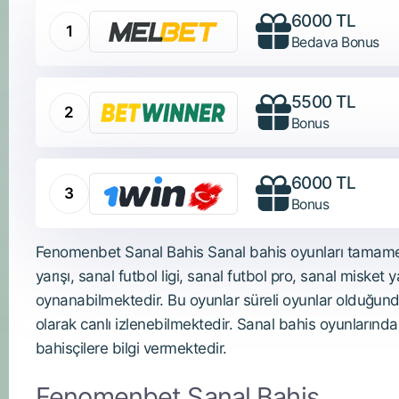
6000 TL
1
Bedava Bonus
5500 TL
2
Bonus
6000 TL
3
Bonus
Fenomenbet Sanal Bahis Sanal bahis oyunları tamamen s
yarışı, sanal futbol ligi, sanal futbol pro, sanal misket ya
oynanabilmektedir. Bu oyunlar süreli oyunlar olduğunda
olarak canlı izlenebilmektedir. Sanal bahis oyunlarında
bahisçilere bilgi vermektedir.
Fenomenbet Sanal Bahis