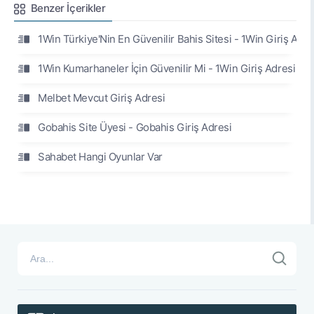
Benzer İçerikler
1Win Türkiye'Nin En Güvenilir Bahis Sitesi - 1Win Giriş Adre
1Win Kumarhaneler İçin Güvenilir Mi - 1Win Giriş Adresi
Melbet Mevcut Giriş Adresi
Gobahis Site Üyesi - Gobahis Giriş Adresi
Sahabet Hangi Oyunlar Var