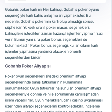
Gobahis poker karlı mı Her bahisçi, Gobahis poker oyunu
seçeneğiyle karlı bahis anlaşmaları yapmak ister. Bu
nedenle, Gobahis pokerinin karlı olup olmadığı sorusu
şüphelidir. Yüksek oranlı poker masası seçenekleri,
bahisçilere istedikleri zaman kazançlı işlemler yapma fırsatı
verir. Bunun yanı sıra poker bonus seçenekleri de
bulunmaktadır. Poker bonus seçeneği, kullanıcıların karlı
işlemler yapmasına yardımcı olacak en önemli
seçeneklerden biridir.
Gobahis Poker Altyapısı
Poker oyun seçenekleri sitedeki premium altyapı
seçeneklerinde bahis tutkunlarının kullanımına
sunulmaktadır. Oyun tutkunlarına sunulan premium altyapı
seçenekleriyle donma ve hile sorunlarıyla karşılaşmadan
işlem yapabilirler. Oyun meraklıları, canlı casino uygulaması
üzerinden altyapı seçeneklerini kontrol edebilir. İnceleme