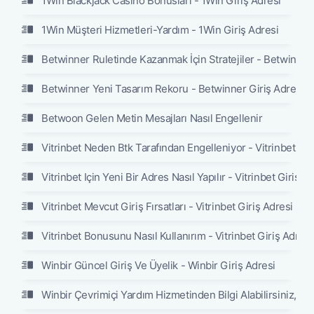
1Win Blackjack Casino Bonusları - 1Win Giriş Adresi
1Win Müşteri Hizmetleri-Yardım - 1Win Giriş Adresi
Betwinner Ruletinde Kazanmak İçin Stratejiler - Betwinner 
Betwinner Yeni Tasarım Rekoru - Betwinner Giriş Adresi
Betwoon Gelen Metin Mesajları Nasıl Engellenir
Vitrinbet Neden Btk Tarafından Engelleniyor - Vitrinbet Gir
Vitrinbet Için Yeni Bir Adres Nasıl Yapılır - Vitrinbet Giriş A
Vitrinbet Mevcut Giriş Fırsatları - Vitrinbet Giriş Adresi
Vitrinbet Bonusunu Nasıl Kullanırım - Vitrinbet Giriş Adresi
Winbir Güncel Giriş Ve Üyelik - Winbir Giriş Adresi
Winbir Çevrimiçi Yardım Hizmetinden Bilgi Alabilirsiniz, Güve