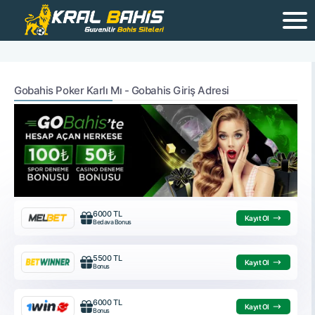
Gobahis Poker Karlı Mı - Gobahis Giriş Adresi
6000 TL
Kayıt Ol
Bedava Bonus
5500 TL
Kayıt Ol
Bonus
6000 TL
Kayıt Ol
Bonus