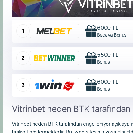
6000 TL
1
Bedava Bonus
5500 TL
2
Bonus
6000 TL
3
Bonus
Vitrinbet neden BTK tarafından 
Vitrinbet neden BTK tarafından engelleniyor açıklayalım
faaliyet göstermektedir. Bu, web sitesinin yasa dışı old