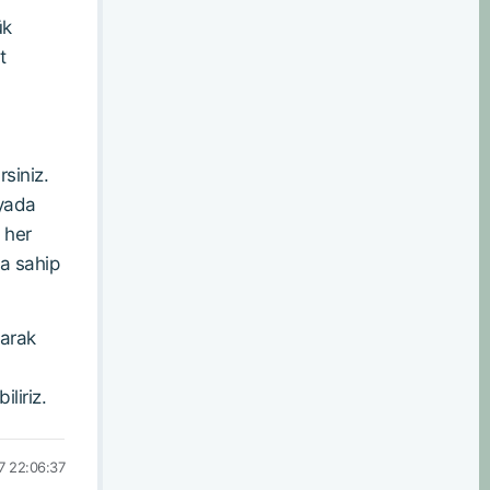
ük
t
siniz.
nyada
 her
ma sahip
larak
liriz.
7 22:06:37