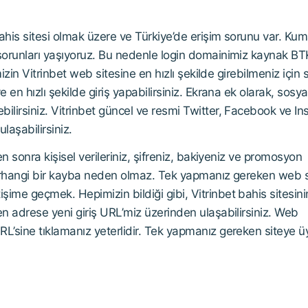
bahis sitesi olmak üzere ve Türkiye’de erişim sorunu var. Ku
 sorunları yaşıyoruz. Bu nedenle login domainimiz kaynak BT
mizin Vitrinbet web sitesine en hızlı şekilde girebilmeniz için 
 en hızlı şekilde giriş yapabilirsiniz. Ekrana ek olarak, sosya
bilirsiniz. Vitrinbet güncel ve resmi Twitter, Facebook ve I
laşabilirsiniz.
en sonra kişisel verileriniz, şifreniz, bakiyeniz ve promosyon
e herhangi bir kayba neden olmaz. Tek yapmanız gereken web 
ime geçmek. Hepimizin bildiği gibi, Vitrinbet bahis sitesinin
en adrese yeni giriş URL’miz üzerinden ulaşabilirsiniz. Web
RL’sine tıklamanız yeterlidir. Tek yapmanız gereken siteye ü