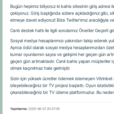
Bugün hepimiz biliyoruz ki bahis sitesinin giriş adresi il
çekiyoruz. Giriş başlığında sizlere açıkladığımız gibi, s
etmeye davet ediyoruz! Bize Twitter’ımız aracılığıyla ve
Canlı destek hattı ile ilgili sorularınız Öneriler Geçerli gi
Sosyal medya hesaplarımızı yakından takip ederek yuka
Ayrıca ödül olarak sosyal medya hesaplarımızdan özel f
kumar oyunlarının sayısı ve gelişimi her geçen gün art
geçen gün artmaktadır. Canlı bahis yapan müşteriler içi
olmak kaçınılmaz hale gelmiştir.
Sizin için yüksek ücretler ödemek istemeyen Vitrinbet 
izleyebileceğiniz bir TV projesi başlattı. Oyun istatisti
çıkarabileceğiniz bir TV izleme platformudur. Bu nedenl
Yayınlanma:
2025-06-01 20:37:05