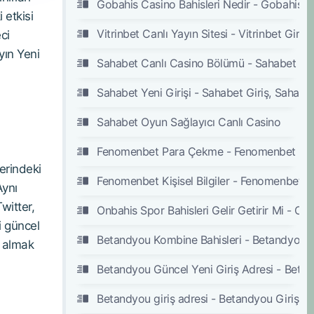
Gobahis Casino Bahisleri Nedir - Gobahis Gi
 etkisi
Vitrinbet Canlı Yayın Sitesi - Vitrinbet Giriş
ci
ayın Yeni
Sahabet Canlı Casino Bölümü - Sahabet Gir
Sahabet Yeni Girişi - Sahabet Giriş, Sahabe
Sahabet Oyun Sağlayıcı Canlı Casino
Fenomenbet Para Çekme - Fenomenbet Günc
lerindeki
Fenomenbet Kişisel Bilgiler - Fenomenbet G
Aynı
Twitter,
Onbahis Spor Bahisleri Gelir Getirir Mi - Onb
i güncel
Betandyou Kombine Bahisleri - Betandyou G
i almak
Betandyou Güncel Yeni Giriş Adresi - Betan
Betandyou giriş adresi - Betandyou Giriş Ad