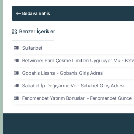
Bedava Bahis
Benzer İçerikler
Sultanbet
Betwinner Para Çekme Limitleri Uyguluyor Mu - Betw
Gobahis Lisansı - Gobahis Giriş Adresi
Sahabet İp Değiştirme Ve - Sahabet Giriş Adresi
Fenomenbet Yatırım Bonusları - Fenomenbet Güncel G