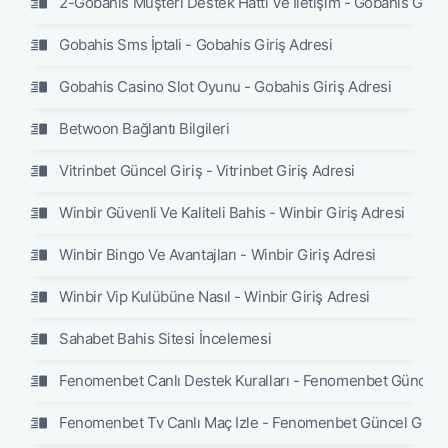
2-Gobahis Müşteri Destek Hattı Ve İletişim - Gobahis Giriş
Gobahis Sms İptali - Gobahis Giriş Adresi
Gobahis Casino Slot Oyunu - Gobahis Giriş Adresi
Betwoon Bağlantı Bilgileri
Vitrinbet Güncel Giriş - Vitrinbet Giriş Adresi
Winbir Güvenli Ve Kaliteli Bahis - Winbir Giriş Adresi
Winbir Bingo Ve Avantajları - Winbir Giriş Adresi
Winbir Vip Kulübüne Nasıl - Winbir Giriş Adresi
Sahabet Bahis Sitesi İncelemesi
Fenomenbet Canlı Destek Kuralları - Fenomenbet Güncel G
Fenomenbet Tv Canlı Maç Izle - Fenomenbet Güncel Giriş 