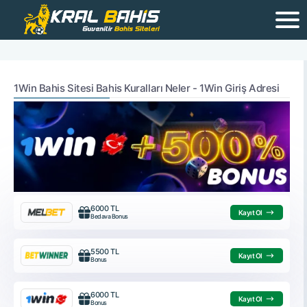
1Win Bahis Sitesi Bahis Kuralları Neler - 1Win Giriş Adresi
6000 TL
Kayıt Ol
Bedava Bonus
5500 TL
Kayıt Ol
Bonus
6000 TL
Kayıt Ol
Bonus