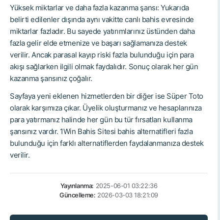
Yüksek miktarlar ve daha fazla kazanma şansı: Yukarıda
belirti edilenler dışında aynı vakitte canlı bahis evresinde
miktarlar fazladır. Bu sayede yatırımlarınız üstünden daha
fazla gelir elde etmenize ve başarı sağlamanıza destek
verilir. Ancak parasal kayıp riski fazla bulunduğu için para
akışı sağlarken ilgili olmak faydalıdır. Sonuç olarak her gün
kazanma şansınız çoğalır.
Sayfaya yeni eklenen hizmetlerden bir diğer ise Süper Toto
olarak karşımıza çıkar. Üyelik oluşturmanız ve hesaplarınıza
para yatırmanız halinde her gün bu tür fırsatları kullanma
şansınız vardır. 1Win Bahis Sitesi bahis alternatifleri fazla
bulunduğu için farklı alternatiflerden faydalanmanıza destek
verilir.
Yayınlanma:
2025-06-01 03:22:36
Güncelleme:
2026-03-03 18:21:09