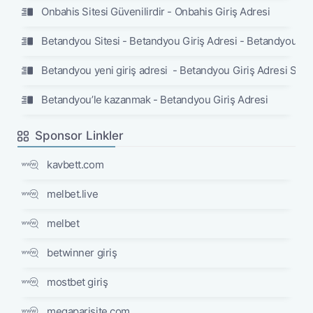
Onbahis Sitesi Güvenilirdir - Onbahis Giriş Adresi
Betandyou Sitesi - Betandyou Giriş Adresi - Betandyou Bah
Betandyou yeni giriş adresi - Betandyou Giriş Adresi Slot
Betandyou’le kazanmak - Betandyou Giriş Adresi
Sponsor Linkler
kavbett.com
melbet.live
melbet
betwinner giriş
mostbet giriş
megaparisite.com