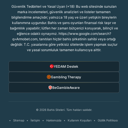
Güvenlik Tedbirleri ve Yasal Uyarı (+18): Bu web sitesinde sunulan
marka incelemeleri, güvenlik analizleri ve listeler tamamen
bilgilendirme amaçlıdır; yalnızca 18 yaş ve üzeri yetişkin bireylerin
kullanımına uygundur. Bahis ve şans oyunları finansal risk taşır ve
bağımlılık yapabilir; lütfen her zaman bütçenizi koruyarak, bilinçli ve
eğlence odaklı oynayınız. https://www.google.com/search?
q=Armobet.com, tanıtılan hiçbir bahis şirketinin sahibi veya ortağı
değildir. T.C. yasalarına göre yetkisiz sitelerde işlem yapmak suçtur
ve yasal sorumluluk tamamen kullanıcıya aittir.
YEDAM Destek
Gambling Therapy
BeGambleAware
© 2026 Bahis Siteleri. Tüm hakları saklıdır.
•
Sitemap
•
İletişim
•
Hakkımızda
•
Kullanım Koşulları
•
Gizlilik Politikası