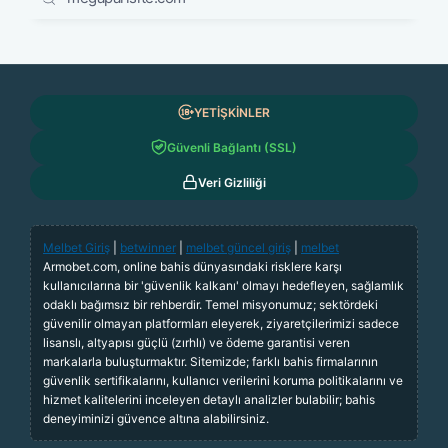
YETİŞKİNLER
Güvenli Bağlantı (SSL)
Veri Gizliliği
Melbet Giriş
|
betwinner
|
melbet güncel giriş
|
melbet
Armobet.com, online bahis dünyasındaki risklere karşı
kullanıcılarına bir 'güvenlik kalkanı' olmayı hedefleyen, sağlamlık
odaklı bağımsız bir rehberdir. Temel misyonumuz; sektördeki
güvenilir olmayan platformları eleyerek, ziyaretçilerimizi sadece
lisanslı, altyapısı güçlü (zırhlı) ve ödeme garantisi veren
markalarla buluşturmaktır. Sitemizde; farklı bahis firmalarının
güvenlik sertifikalarını, kullanıcı verilerini koruma politikalarını ve
hizmet kalitelerini inceleyen detaylı analizler bulabilir; bahis
deneyiminizi güvence altına alabilirsiniz.