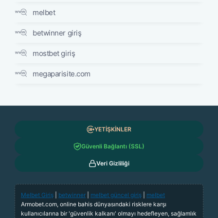
melbet
betwinner giriş
mostbet giriş
megaparisite.com
YETİŞKİNLER
Güvenli Bağlantı (SSL)
Veri Gizliliği
Melbet Giriş
|
betwinner
|
melbet güncel giriş
|
melbet
Armobet.com, online bahis dünyasındaki risklere karşı
kullanıcılarına bir 'güvenlik kalkanı' olmayı hedefleyen, sağlamlık