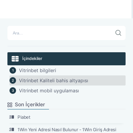
İçindekiler
Vitrinbet bilgileri
Vitrinbet Kaliteli bahis altyapısı
Vitrinbet mobil uygulaması
Son İçerikler
Piabet
1Win Yeni Adresi Nasıl Bulunur - 1Win Giriş Adresi