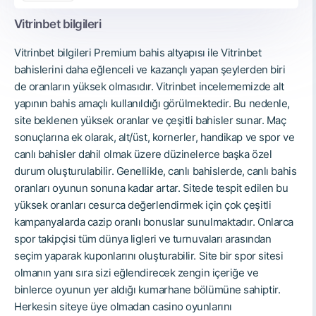
Vitrinbet bilgileri
Vitrinbet bilgileri Premium bahis altyapısı ile Vitrinbet
bahislerini daha eğlenceli ve kazançlı yapan şeylerden biri
de oranların yüksek olmasıdır. Vitrinbet incelememizde alt
yapının bahis amaçlı kullanıldığı görülmektedir. Bu nedenle,
site beklenen yüksek oranlar ve çeşitli bahisler sunar. Maç
sonuçlarına ek olarak, alt/üst, kornerler, handikap ve spor ve
canlı bahisler dahil olmak üzere düzinelerce başka özel
durum oluşturulabilir. Genellikle, canlı bahislerde, canlı bahis
oranları oyunun sonuna kadar artar. Sitede tespit edilen bu
yüksek oranları cesurca değerlendirmek için çok çeşitli
kampanyalarda cazip oranlı bonuslar sunulmaktadır. Onlarca
spor takipçisi tüm dünya ligleri ve turnuvaları arasından
seçim yaparak kuponlarını oluşturabilir. Site bir spor sitesi
olmanın yanı sıra sizi eğlendirecek zengin içeriğe ve
binlerce oyunun yer aldığı kumarhane bölümüne sahiptir.
Herkesin siteye üye olmadan casino oyunlarını