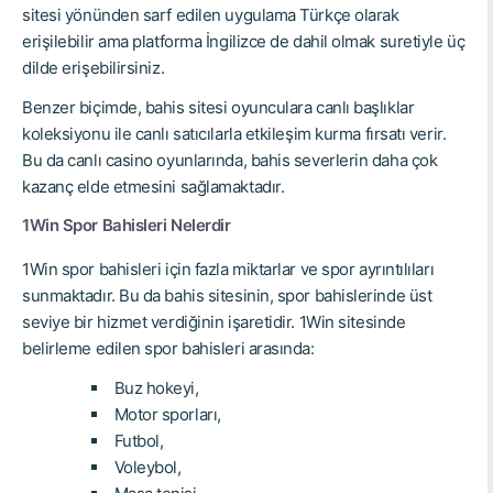
sitesi yönünden sarf edilen uygulama Türkçe olarak
erişilebilir ama platforma İngilizce de dahil olmak suretiyle üç
dilde erişebilirsiniz.
Benzer biçimde, bahis sitesi oyunculara canlı başlıklar
koleksiyonu ile canlı satıcılarla etkileşim kurma fırsatı verir.
Bu da canlı casino oyunlarında, bahis severlerin daha çok
kazanç elde etmesini sağlamaktadır.
1Win Spor Bahisleri Nelerdir
1Win spor bahisleri için fazla miktarlar ve spor ayrıntılıları
sunmaktadır. Bu da bahis sitesinin, spor bahislerinde üst
seviye bir hizmet verdiğinin işaretidir. 1Win sitesinde
belirleme edilen spor bahisleri arasında:
Buz hokeyi,
Motor sporları,
Futbol,
Voleybol,