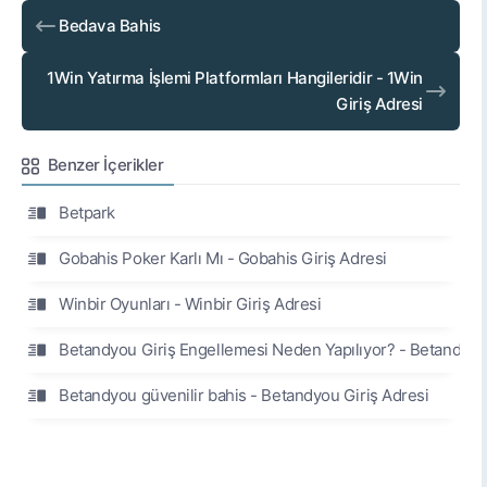
Bedava Bahis
1Win Yatırma İşlemi Platformları Hangileridir - 1Win
Giriş Adresi
Benzer İçerikler
Betpark
Gobahis Poker Karlı Mı - Gobahis Giriş Adresi
Winbir Oyunları - Winbir Giriş Adresi
Betandyou Giriş Engellemesi Neden Yapılıyor? - Betandyou
Betandyou güvenilir bahis - Betandyou Giriş Adresi