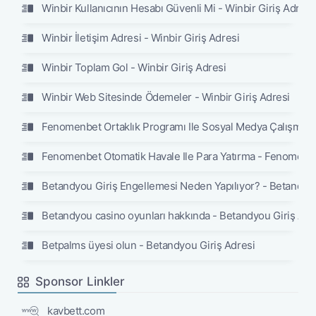
Winbir Kullanıcının Hesabı Güvenli Mi - Winbir Giriş Adresi
Winbir İletişim Adresi - Winbir Giriş Adresi
Winbir Toplam Gol - Winbir Giriş Adresi
Winbir Web Sitesinde Ödemeler - Winbir Giriş Adresi
Fenomenbet Ortaklık Programı Ile Sosyal Medya Çalışmala
Fenomenbet Otomatik Havale Ile Para Yatırma - Fenomenbe
Betandyou Giriş Engellemesi Neden Yapılıyor? - Betandyou
Betandyou casino oyunları hakkında - Betandyou Giriş Adr
Betpalms üyesi olun - Betandyou Giriş Adresi
Sponsor Linkler
kavbett.com