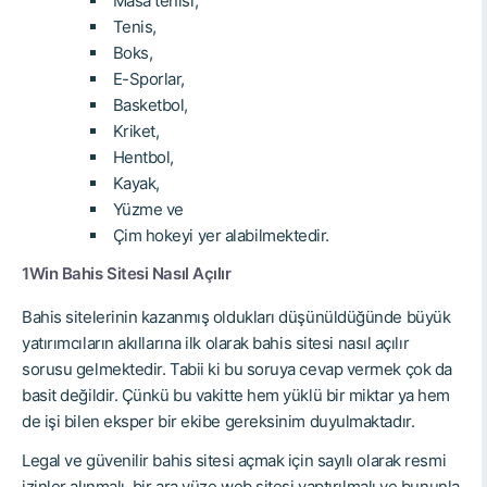
Masa tenisi,
Tenis,
Boks,
E-Sporlar,
Basketbol,
Kriket,
Hentbol,
Kayak,
Yüzme ve
Çim hokeyi yer alabilmektedir.
1Win Bahis Sitesi Nasıl Açılır
Bahis sitelerinin kazanmış oldukları düşünüldüğünde büyük
yatırımcıların akıllarına ilk olarak bahis sitesi nasıl açılır
sorusu gelmektedir. Tabii ki bu soruya cevap vermek çok da
basit değildir. Çünkü bu vakitte hem yüklü bir miktar ya hem
de işi bilen eksper bir ekibe gereksinim duyulmaktadır.
Legal ve güvenilir bahis sitesi açmak için sayılı olarak resmi
izinler alınmalı, bir ara yüze web sitesi yaptırılmalı ve bununla