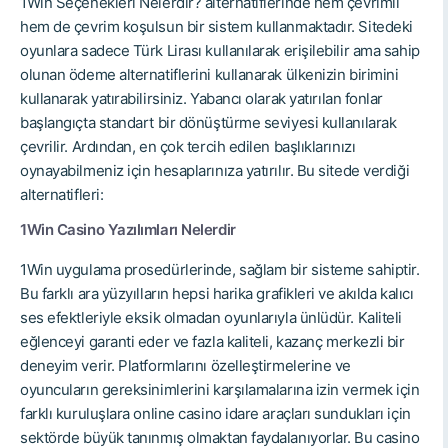
1Win Seçenekleri Nelerdir? alternatiflerinde hem çevrimli
hem de çevrim koşulsun bir sistem kullanmaktadır. Sitedeki
oyunlara sadece Türk Lirası kullanılarak erişilebilir ama sahip
olunan ödeme alternatiflerini kullanarak ülkenizin birimini
kullanarak yatırabilirsiniz. Yabancı olarak yatırılan fonlar
başlangıçta standart bir dönüştürme seviyesi kullanılarak
çevrilir. Ardından, en çok tercih edilen başlıklarınızı
oynayabilmeniz için hesaplarınıza yatırılır. Bu sitede verdiği
alternatifleri:
1Win Casino Yazılımları Nelerdir
1Win uygulama prosedürlerinde, sağlam bir sisteme sahiptir.
Bu farklı ara yüzyılların hepsi harika grafikleri ve akılda kalıcı
ses efektleriyle eksik olmadan oyunlarıyla ünlüdür. Kaliteli
eğlenceyi garanti eder ve fazla kaliteli, kazanç merkezli bir
deneyim verir. Platformlarını özelleştirmelerine ve
oyuncuların gereksinimlerini karşılamalarına izin vermek için
farklı kuruluşlara online casino idare araçları sundukları için
sektörde büyük tanınmış olmaktan faydalanıyorlar. Bu casino