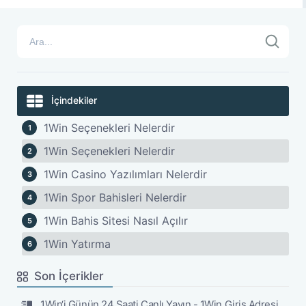
İçindekiler
1Win Seçenekleri Nelerdir
1Win Seçenekleri Nelerdir
1Win Casino Yazılımları Nelerdir
1Win Spor Bahisleri Nelerdir
1Win Bahis Sitesi Nasıl Açılır
1Win Yatırma
Son İçerikler
1Win‘i Günün 24 Saati Canlı Yayın - 1Win Giriş Adresi