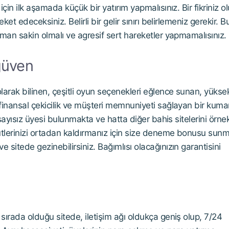
çin ilk aşamada küçük bir yatırım yapmalısınız. Bir fikriniz ol
et edeceksiniz. Belirli bir gelir sınırı belirlemeniz gerekir. Bu
aman sakin olmalı ve agresif sert hareketler yapmamalısınız.
güven
larak bilinen, çeşitli oyun seçenekleri eğlence sunan, yükse
finansal çekicilik ve müşteri memnuniyeti sağlayan bir kuma
 sayısız üyesi bulunmakta ve hatta diğer bahis sitelerini örne
ütlerinizi ortadan kaldırmanız için size deneme bonusu sunm
sitede gezinebilirsiniz. Bağımlısı olacağınızın garantisini
sırada olduğu sitede, iletişim ağı oldukça geniş olup, 7/24