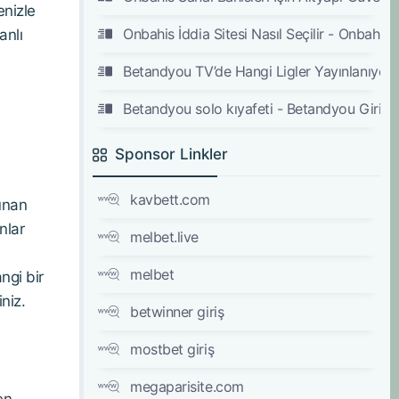
enizle
Onbahis İddia Sitesi Nasıl Seçilir - Onbahis 
anlı
Betandyou TV’de Hangi Ligler Yayınlanıyor?
Betandyou solo kıyafeti - Betandyou Giriş 
Sponsor Linkler
kavbett.com
sunan
nlar
melbet.live
melbet
ngi bir
niz.
betwinner giriş
mostbet giriş
megaparisite.com