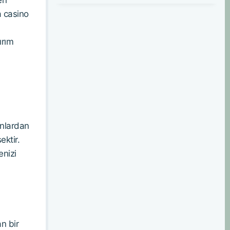
en
a casino
ırım
anlardan
ektir.
enizi
an bir