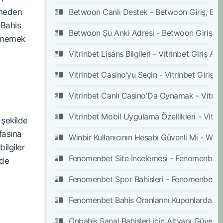
Betwoon Canlı Destek - Betwoon Giriş, Be
 neden
 Bahis
Betwoon Şu Anki Adresi - Betwoon Giriş, 
etmemek
Vitrinbet Lisans Bilgileri - Vitrinbet Giriş Adr
Vitrinbet Casino’yu Seçin - Vitrinbet Giriş A
Vitrinbet Canlı Casino'Da Oynamak - Vitrinb
Vitrinbet Mobil Uygulama Özellikleri - Vitrin
 şekilde
fasına
Winbir Kullanıcının Hesabı Güvenli Mi - Winb
ilgiler
Fenomenbet Site İncelemesi - Fenomenbet G
ede
Fenomenbet Spor Bahisleri - Fenomenbet Gü
Fenomenbet Bahis Oranlarını Kuponlarda Değ
Onbahis Sanal Bahisleri Için Altyapı Güvenli