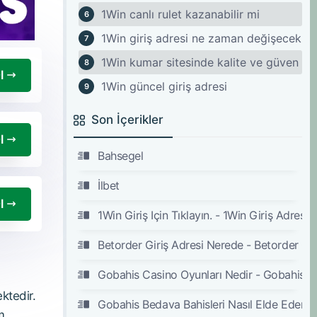
1Win canlı rulet kazanabilir mi
1Win giriş adresi ne zaman değişecek
1Win kumar sitesinde kalite ve güven
l
1Win güncel giriş adresi
Son İçerikler
l
Bahsegel
İlbet
l
1Win Giriş Için Tıklayın. - 1Win Giriş Adresi
Betorder Giriş Adresi Nerede - Betorder Gir
Gobahis Casino Oyunları Nedir - Gobahis Gi
ktedir.
Gobahis Bedava Bahisleri Nasıl Elde Edersin
m