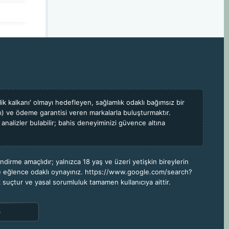
ik kalkanı' olmayı hedefleyen, sağlamlık odaklı bağımsız bir
hlı) ve ödeme garantisi veren markalarla buluşturmaktır.
lı analizler bulabilir; bahis deneyiminizi güvence altına
dirme amaçlıdır; yalnızca 18 yaş ve üzeri yetişkin bireylerin
li ve eğlence odaklı oynayınız. https://www.google.com/search?
k suçtur ve yasal sorumluluk tamamen kullanıcıya aittir.
e