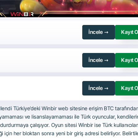
İncele
Kayıt O
İncele
Kayıt O
İncele
Kayıt O
llendi Türkiye’deki Winbir web sitesine erişim BTC tarafında
yamaması ve lisanslayamaması ile Türk oyuncular, kendileri
 durdurmaya çalışıyor. Oyun sitesi Winbir ise Türk kullanıcıla
 için her bloktan sonra yeni bir giriş adresi belirliyor. Belirti