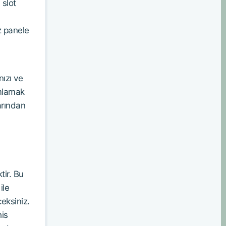
 slot
z panele
nızı ve
amlamak
arından
tir. Bu
ile
eksiniz.
his