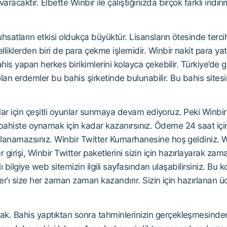
acaktır. Elbette Winbir ile çalıştığınızda birçok farklı indi
hsatların etkisi oldukça büyüktür. Lisansların ötesinde terci
liklerden biri de para çekme işlemidir. Winbir nakit para ya
his yapan herkes birikimlerini kolayca çekebilir. Türkiye’de g
 olan erdemler bu bahis şirketinde bulunabilir. Bu bahis sitesi
cular için çeşitli oyunlar sunmaya devam ediyoruz. Peki Winbir
ileri bahiste oynamak için kadar kazanırsınız. Ödeme 24 saat iç
llanamazsınız. Winbir Twitter Kumarhanesine hoş geldiniz. W
ter girişi, Winbir Twitter paketlerini sizin için hazırlayarak z
lı bilgiye web sitemizin ilgili sayfasından ulaşabilirsiniz. Bu
ter’ı size her zaman zaman kazandırır. Sizin için hazırlanan ü
k. Bahis yaptıktan sonra tahminlerinizin gerçekleşmesinde