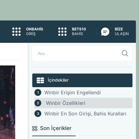
ONBAHİS
BETS10
BİZE
GİRİŞ
BAHİS
ULAŞIN
İçindekiler
Winbir Erişim Engellendi
Winbir Özellikleri
Winbir En Son Girişi, Bahis Kuralları
Son İçerikler