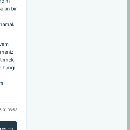
andım
akin bir
oynamak
evam
etmeniz
ştirmek
de hangi
u
ya
5 01:08:53
resi