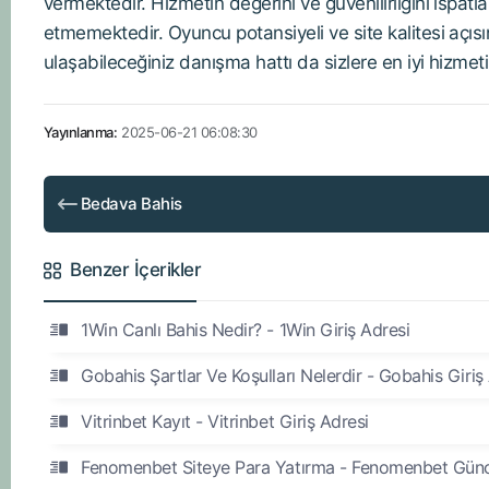
vermektedir. Hizmetin değerini ve güvenilirliğini ispatl
etmemektedir. Oyuncu potansiyeli ve site kalitesi açıs
ulaşabileceğiniz danışma hattı da sizlere en iyi hizmet
Yayınlanma:
2025-06-21 06:08:30
Bedava Bahis
Benzer İçerikler
1Win Canlı Bahis Nedir? - 1Win Giriş Adresi
Gobahis Şartlar Ve Koşulları Nelerdir - Gobahis Giriş
Vitrinbet Kayıt - Vitrinbet Giriş Adresi
Fenomenbet Siteye Para Yatırma - Fenomenbet Günce