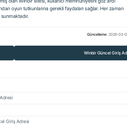
amış olan Winbir sitesi, kullanıcı memnuniyetini göz ardı
ından oyun tutkunlarına gerekli faydaları sağlar. Her zaman
i sunmaktadır.
Güncelleme:
2026-03-0
Winbir Güncel Giriş Ad
 Adresi
l Giriş Adresi