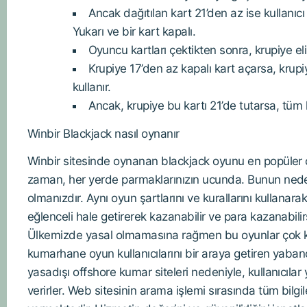
Ancak dağıtılan kart 21’den az ise kullanıcı
Yukarı ve bir kart kapalı.
Oyuncu kartları çektikten sonra, krupiye eli
Krupiye 17’den az kapalı kart açarsa, krupi
kullanır.
Ancak, krupiye bu kartı 21’de tutarsa, tüm
Winbir Blackjack nasıl oynanır
Winbir sitesinde oynanan blackjack oyunu en popüler oy
zaman, her yerde parmaklarınızın ucunda. Bunun neden
olmanızdır. Aynı oyun şartlarını ve kurallarını kullana
eğlenceli hale getirerek kazanabilir ve para kazanabili
Ülkemizde yasal olmamasına rağmen bu oyunlar çok kaz
kumarhane oyun kullanıcılarını bir araya getiren yabancı
yasadışı offshore kumar siteleri nedeniyle, kullanıcıl
verirler. Web sitesinin arama işlemi sırasında tüm bilgi