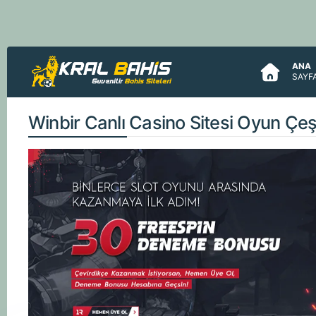
ANA
SAYF
Winbir Canlı Casino Sitesi Oyun Çeşi