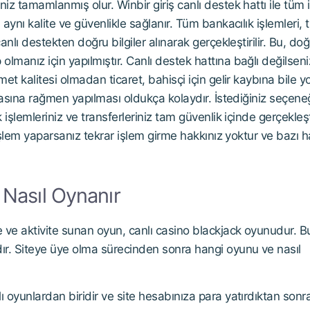
z tamamlanmış olur. Winbir giriş canlı destek hattı ile tüm i
aynı kalite ve güvenlikle sağlanır. Tüm bankacılık işlemleri,
nlı destekten doğru bilgiler alınarak gerçekleştirilir. Bu, doğ
manız için yapılmıştır. Canlı destek hattına bağlı değilsen
t kalitesi olmadan ticaret, bahisçi için gelir kaybına bile yo
lmasına rağmen yapılması oldukça kolaydır. İstediğiniz seçen
şlemleriniz ve transferleriniz tam güvenlik içinde gerçekleştir
 işlem yaparsanız tekrar işlem girme hakkınız yoktur ve bazı h
 Nasıl Oynanır
ve aktivite sunan oyun, canlı casino blackjack oyunudur. B
ır. Siteye üye olma sürecinden sonra hangi oyunu ve nasıl
 oyunlardan biridir ve site hesabınıza para yatırdıktan sonra