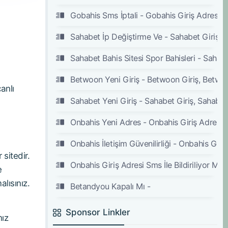
Gobahis Sms İptali - Gobahis Giriş Adresi
Sahabet İp Değiştirme Ve - Sahabet Giriş A
Sahabet Bahis Sitesi Spor Bahisleri - Sahabe
Betwoon Yeni Giriş - Betwoon Giriş, Betwo
anlı
Sahabet Yeni Giriş - Sahabet Giriş, Sahabe
Onbahis Yeni Adres - Onbahis Giriş Adresi
Onbahis İletişim Güvenilirliği - Onbahis Giri
sitedir.
Onbahis Giriş Adresi Sms İle Bildiriliyor Mu 
e
lısınız.
Betandyou Kapalı Mı -
Sponsor Linkler
nız