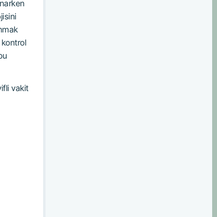
ynarken
isini
anmak
 kontrol
 bu
li vakit