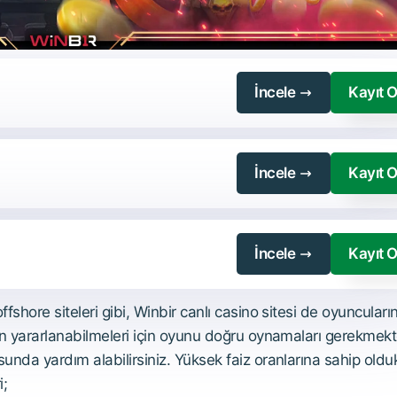
İncele
Kayıt O
İncele
Kayıt O
İncele
Kayıt O
offshore siteleri gibi, Winbir canlı casino sitesi de oyuncuları
rdan yararlanabilmeleri için oyunu doğru oynamaları gerekmekt
usunda yardım alabilirsiniz. Yüksek faiz oranlarına sahip old
i;