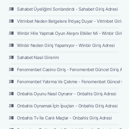
Sahabet Üyeliğimi Sonlandırdı - Sahabet Giriş Adresi
Vitrinbet Neden Belgelere İhtiyaç Duyar - Vitrinbet Giriş A
Winbir Hile Yapmak Oyun Akışını Etkiler Mi - Winbir Giriş A
Winbir Neden Giriş Yapamıyor - Winbir Giriş Adresi
Sahabet Nasıl Girerim
Fenomenbet Casino Giriş - Fenomenbet Güncel Giriş Adre
Fenomenbet Yatırma Ve Çekme - Fenomenbet Güncel Giri
Onbahis Oyunu Nasıl Oynanır - Onbahis Giriş Adresi
Onbahis Oynamak İçin İpuçları - Onbahis Giriş Adresi
Onbahis Tv İle Canlı Maçlar - Onbahis Giriş Adresi