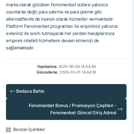
marka olarak gözüken Fenomenbet sizlere yalnızca
oyunlarda değil; para yatırma ve para çekme gibi
alternatiflerde de lisanslı olarak hizmetler vermektedir.
Platform Fenomenbet programları ile erişiminizi yalnızca
evleriniz ile sınırlı tutmayarak her yerden hesaplarınıza
erişerek nitelikli hizmetlere devam etmenizi de
sağlamaktadır.
Yayınlanma:
2025-06-06 14:54:46
Güncelleme:
2026-03-01 14:44:18
Bedava Bahis
Fenomenbet Bonus / Promosyon Çeşitleri -
Fenomenbet Güncel Giriş Adresi
Benzer İçerikler