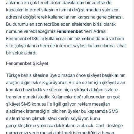
anlamda en çok tercih dolan davalardan bir adetse de
kapatılan internet sitesinin ismini değiştirmeden yalnızca
adresini değiştirerek kullanıcılarının karşısına gene çıkması.
Bu durumu en son tecrübe eden sitelerden birisi olarak
numune verebileceğimiz
Fenomenbet
Yeni Adresi
Fenomenbet186 ile kullanıcılarının hizmetine döndü ve hem
site çalışanlarına hem de internet sayfası kullanıcılarına rahat
bir soluk aldırdı.
Fenomenbet Şikâyet
Türkçe bahis sitesine üye olmadan önce şikâyet başlıklarının
araştırıldığını sık sık görüyoruz. Biz de sizler için şikâyet alan
konuları hazırladık ve sitenin niçin şikâyet aldığını sizlere
transfer etmek istedik. Kullanıcılar doğrultusundan en çok
şikâyet SMS konusu ile ilgili geliyor, reklam mesajları
alabilmek istemediğini bildiren üyeler bu kapsamda SMS
sisteminden çıkmak istediklerini söylüyor. Bunu
gerçekleştirme yalnızca dakikalarınızı alacak. Canlı desteğe
numaranızı verip mesaj alabilmek istemediğinizi beyan