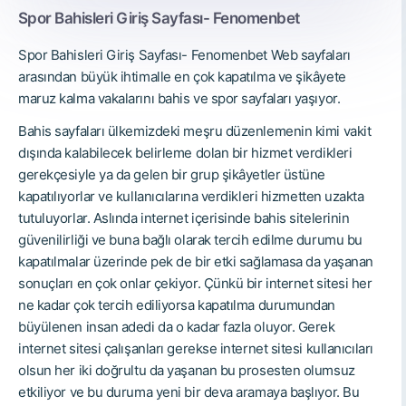
Spor Bahisleri Giriş Sayfası- Fenomenbet
Spor Bahisleri Giriş Sayfası- Fenomenbet Web sayfaları
arasından büyük ihtimalle en çok kapatılma ve şikâyete
maruz kalma vakalarını bahis ve spor sayfaları yaşıyor.
Bahis sayfaları ülkemizdeki meşru düzenlemenin kimi vakit
dışında kalabilecek belirleme dolan bir hizmet verdikleri
gerekçesiyle ya da gelen bir grup şikâyetler üstüne
kapatılıyorlar ve kullanıcılarına verdikleri hizmetten uzakta
tutuluyorlar. Aslında internet içerisinde bahis sitelerinin
güvenilirliği ve buna bağlı olarak tercih edilme durumu bu
kapatılmalar üzerinde pek de bir etki sağlamasa da yaşanan
sonuçları en çok onlar çekiyor. Çünkü bir internet sitesi her
ne kadar çok tercih ediliyorsa kapatılma durumundan
büyülenen insan adedi da o kadar fazla oluyor. Gerek
internet sitesi çalışanları gerekse internet sitesi kullanıcıları
olsun her iki doğrultu da yaşanan bu prosesten olumsuz
etkiliyor ve bu duruma yeni bir deva aramaya başlıyor. Bu